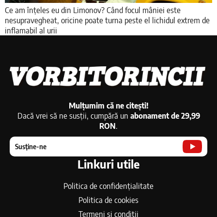
Ce am înțeles eu din Limonov? Când focul mâniei este
nesupravegheat, oricine poate turna peste el lichidul extrem de
inflamabil al urii
Mulțumim că ne citești!
Dacă vrei să ne susții, cumpără un
abonament de 29,99
RON
.
Susține-ne
Linkuri utile
Politica de confidențialitate
Politica de cookies
Termeni si conditii