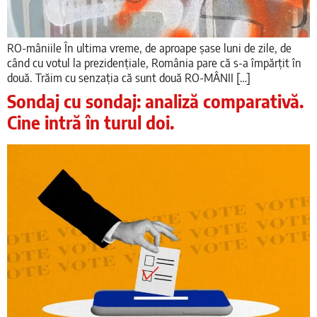
RO-mâniile În ultima vreme, de aproape șase luni de zile, de
când cu votul la prezidențiale, România pare că s-a împărțit în
două. Trăim cu senzația că sunt două RO-MÂNII […]
Sondaj cu sondaj: analiză comparativă.
Cine intră în turul doi.