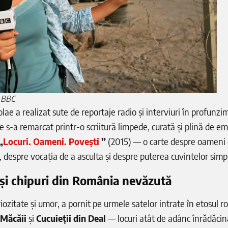
t BBC
olae a realizat sute de reportaje radio și interviuri în profunzim
e s-a remarcat printr-o scriitură limpede, curată și plină de em
„
Locuri. Oameni. Povești
”
(2015) — o carte despre oameni 
ți, despre vocația de a asculta și despre puterea cuvintelor simp
 și chipuri din România nevăzută
riozitate și umor, a pornit pe urmele satelor intrate în etosul 
 Măcăii
și
Cucuieții din Deal
— locuri atât de adânc înrădăcin