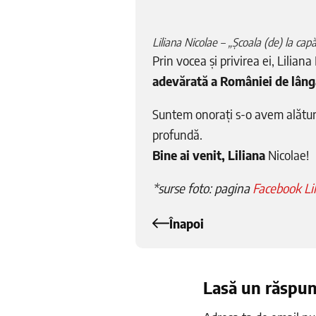
Liliana Nicolae – „Școala (de) la cap
Prin vocea și privirea ei, Lilian
adevărată a României de lâng
Suntem onorați s-o avem alătur
profundă.
Bine ai venit, Liliana
Nicolae!
*surse foto: pagina
Facebook Lil
Înapoi
Lasă un răspu