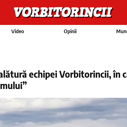
Video
Opinii
Munc
alătură echipei Vorbitorincii, în 
umului”