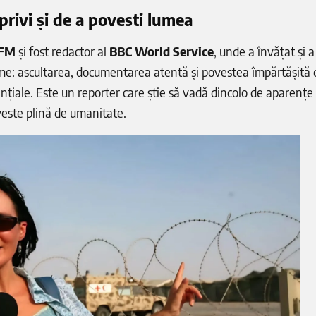
rivi și de a povesti lumea
 FM
și fost redactor al
BBC World Service
, unde a învățat și 
zime: ascultarea, documentarea atentă și povestea împărtășită 
țiale. Este un reporter care știe să vadă dincolo de aparențe 
veste plină de umanitate.