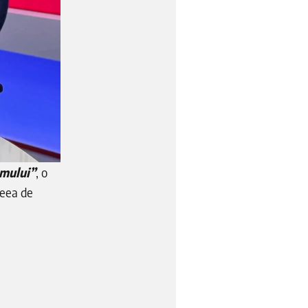
umului”
, o
deea de