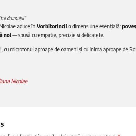
ătul drumului”
a Nicolae aduce în
Vorbitorincii
o dimensiune esențială:
poves
ă noi
— spusă cu empatie, precizie și delicatețe.
i, cu microfonul aproape de oameni și cu inima aproape de R
iana Nicolae
ns