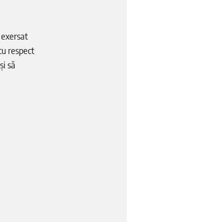
a exersat
cu respect
și să