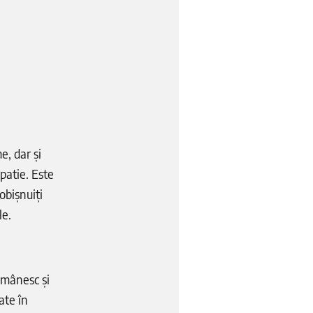
e, dar și
patie. Este
obișnuiți
le.
românesc și
ate în