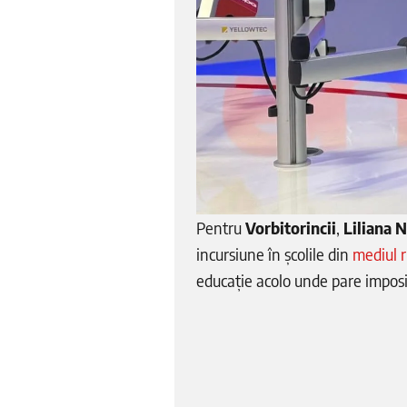
Pentru
Vorbitorincii
,
Liliana N
incursiune în școlile din
mediul r
educație acolo unde pare imposi