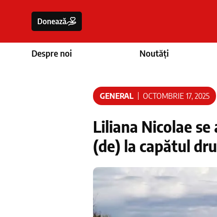
Donează
Despre noi
Noutăți
GENERAL
OCTOMBRIE 17, 2025
Liliana Nicolae se 
(de) la capătul dr