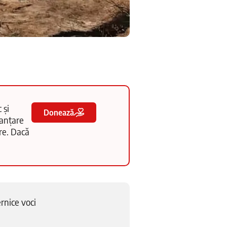
 și
Donează
nanțare
tre. Dacă
ernice voci