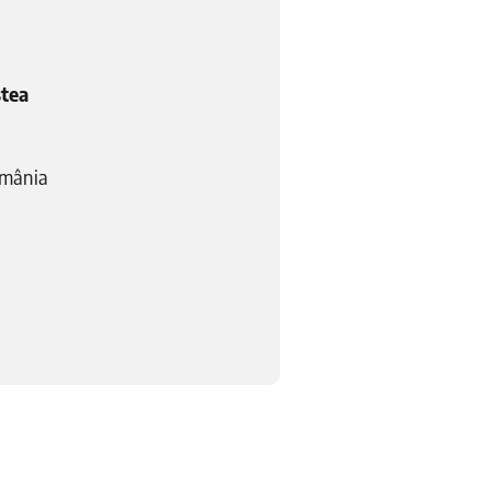
tea
omânia