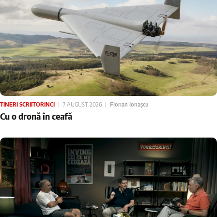
TINERI SCRIITORINCI
7 AUGUST 2026
Florian Ionașcu
Cu o dronă în ceafă