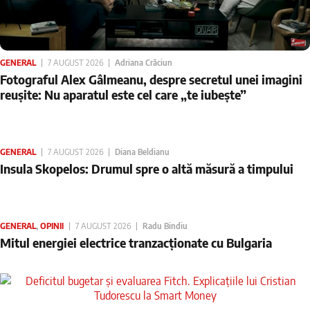
GENERAL
7 AUGUST 2026
Adriana Crăciun
Fotograful Alex Gâlmeanu, despre secretul unei imagini
reușite: Nu aparatul este cel care „te iubește”
GENERAL
7 AUGUST 2026
Diana Beldianu
Insula Skopelos: Drumul spre o altă măsură a timpului
GENERAL
,
OPINII
7 AUGUST 2026
Radu Bindiu
Mitul energiei electrice tranzacționate cu Bulgaria