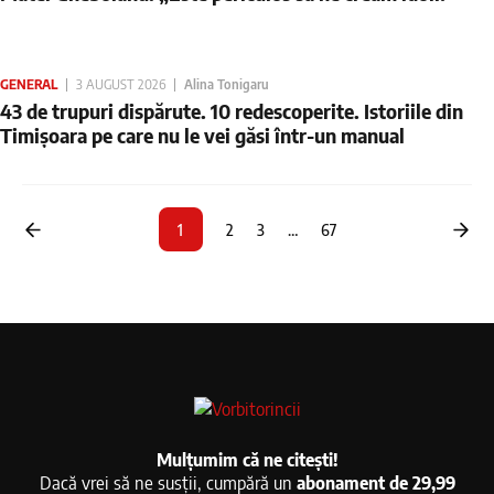
GENERAL
3 AUGUST 2026
Alina Tonigaru
43 de trupuri dispărute. 10 redescoperite. Istoriile din
Timișoara pe care nu le vei găsi într-un manual
1
2
3
…
67
Mulțumim că ne citești!
Dacă vrei să ne susții, cumpără un
abonament de 29,99