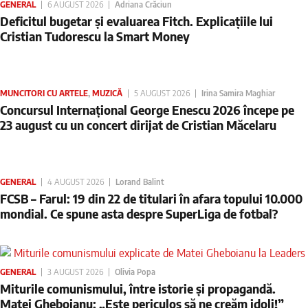
GENERAL
6 AUGUST 2026
Adriana Crăciun
Deficitul bugetar și evaluarea Fitch. Explicațiile lui
Cristian Tudorescu la Smart Money
MUNCITORI CU ARTELE
,
MUZICĂ
5 AUGUST 2026
Irina Samira Maghiar
Concursul Internațional George Enescu 2026 începe pe
23 august cu un concert dirijat de Cristian Măcelaru
GENERAL
4 AUGUST 2026
Lorand Balint
FCSB – Farul: 19 din 22 de titulari în afara topului 10.000
mondial. Ce spune asta despre SuperLiga de fotbal?
GENERAL
3 AUGUST 2026
Olivia Popa
Miturile comunismului, între istorie și propagandă.
Matei Gheboianu: „Este periculos să ne creăm idoli!”