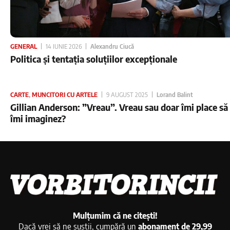
GENERAL
14 IUNIE 2026
Alexandru Ciucă
Politica și tentația soluțiilor excepționale
CARTE
,
MUNCITORI CU ARTELE
9 AUGUST 2025
Lorand Balint
Gillian Anderson: ”Vreau”. Vreau sau doar îmi place să
îmi imaginez?
Mulțumim că ne citești!
Dacă vrei să ne susții, cumpără un
abonament de 29,99