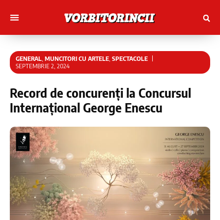
Muncitori cu Artele
Tineri Scriitorinci
GENERAL
,
MUNCITORI CU ARTELE
,
SPECTACOLE
SEPTEMBRIE 2, 2024
Record de concurenți la Concursul
Internațional George Enescu