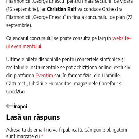
Filarmonicii „George Enescu” pentru finala secțiunii de vioară
(16 septembrie), iar
Christian Reif
va conduce Orchestra
Filarmonicii „George Enescu” în finala concursului de pian (22
septembrie).
Calendarul concursului se poate consulta pe larg în
website-
ul evenimentului
Ultimele bilete disponibile pentru concertele simfonice și
recitalurile instrumentale se pot achiziționa online, exclusiv
din platforma
Eventim
sau în format fizic, din Librăriile
Cărturești, Librăriile Humanitas, magazinele Carrefour și
Good2Go.
Înapoi
Lasă un răspuns
Adresa ta de email nu va fi publicată.
Câmpurile obligatorii
sunt marcate cu
*