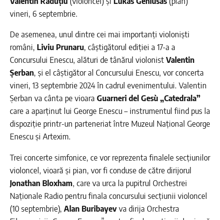
Valentin Răduțiu
(violoncel) și
Lukas Geniusas
(pian)
vineri, 6 septembrie.
De asemenea, unul dintre cei mai importanți violoniști
români,
Liviu Prunaru
, câștigătorul ediției a 17-a a
Concursului Enescu, alături de tânărul violonist
Valentin
Șerban
, și el câștigător al Concursului Enescu, vor concerta
vineri, 13 septembrie 2024 în cadrul evenimentului. Valentin
Șerban va cânta pe vioara
Guarneri del Gesù „Catedrala”
care a aparținut lui George Enescu – instrumentul fiind pus la
dispoziție printr-un parteneriat între Muzeul Național George
Enescu și Artexim.
Trei concerte simfonice, ce vor reprezenta finalele secțiunilor
violoncel, vioară și pian, vor fi conduse de către dirijorul
Jonathan Bloxham
, care va urca la pupitrul Orchestrei
Naționale Radio pentru finala concursului secțiunii violoncel
(10 septembrie),
Alan Buribayev
va dirija Orchestra