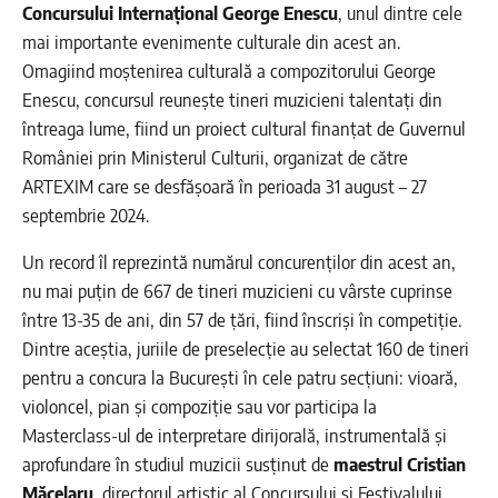
Concursului Internațional George Enescu
, unul dintre cele
mai importante evenimente culturale din acest an.
Omagiind moștenirea culturală a compozitorului George
Enescu, concursul reunește tineri muzicieni talentați din
întreaga lume, fiind un proiect cultural finanțat de Guvernul
României prin Ministerul Culturii, organizat de către
ARTEXIM care se desfășoară în perioada 31 august – 27
septembrie 2024.
Un record îl reprezintă numărul concurenților din acest an,
nu mai puțin de 667 de tineri muzicieni cu vârste cuprinse
între 13-35 de ani, din 57 de țări, fiind înscriși în competiție.
Dintre aceștia, juriile de preselecție au selectat 160 de tineri
pentru a concura la București în cele patru secțiuni: vioară,
violoncel, pian și compoziție sau vor participa la
Masterclass-ul de interpretare dirijorală, instrumentală și
aprofundare în studiul muzicii susținut de
maestrul Cristian
Măcelaru
, directorul artistic al Concursului și Festivalului