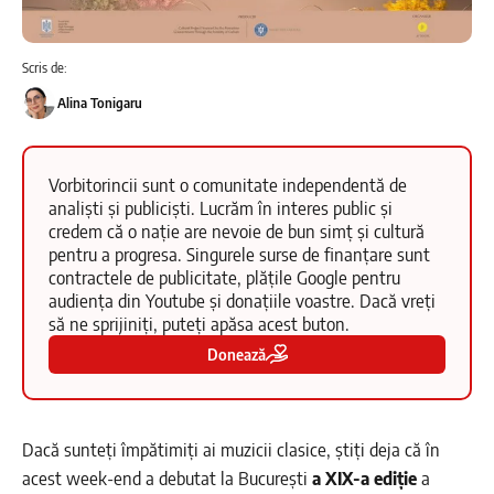
Scris de:
Alina Tonigaru
Vorbitorincii sunt o comunitate independentă de
analiști și publiciști. Lucrăm în interes public și
credem că o nație are nevoie de bun simț și cultură
pentru a progresa. Singurele surse de finanțare sunt
contractele de publicitate, plățile Google pentru
audiența din Youtube și donațiile voastre. Dacă vreți
să ne sprijiniți, puteți apăsa acest buton.
Donează
Dacă sunteți împătimiți ai muzicii clasice, știți deja că în
acest week-end a debutat la București
a XIX-a ediție
a