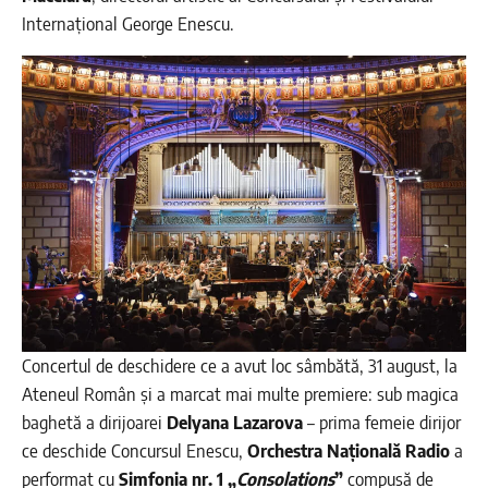
Internațional George Enescu.
Concertul de deschidere ce a avut loc sâmbătă, 31 august, la
Ateneul Român și a marcat mai multe premiere: sub magica
baghetă a dirijoarei
Delyana Lazarova
– prima femeie dirijor
ce deschide Concursul Enescu,
Orchestra Națională Radio
a
performat cu
Simfonia nr. 1 „
Consolations
”
compusă de