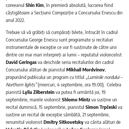
coreeanul
Shin Kim
, în premieră absolută, lucrarea fiind
câștigătoare a Secțiunii Compoziție a Concursului Enescu din
anul 2022.
Trebuie să vă grăbiți să cumpărați bilete, întrucât în cadrul
Concursului George Enescu sunt programate și recitaluri
instrumentale de excepție ce vor fi susținute de către unii
dintre cei mai mari interpreți ai lumii – reputatul violoncelist
David Geringas
va deschide seria recitalurilor din cadrul
Concursului alături de pianistul
Mikhail Mordvinov
,
propunând publicului un program cu titlul „
Luminile nordului –
Northern lights”
(miercuri, 4 septembrie, ora 19:00). Celebra
pianistă
Lylia Zilberstein
va putea fi urmărită joi, 19
septembrie, marele violonist
Shlomo Mintz
va susține un
recital duminică, 15 septembrie, pianistul
Simon Trpčeski
va
susține un recital de excepție sâmbătă, 21 septembrie,
renumitul violonist
Dmitry Sitkovetsky
va cânta alături de