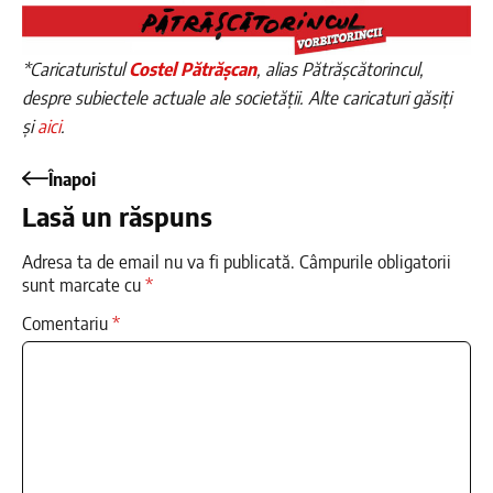
*Caricaturistul
Costel Pătrășcan
, alias Pătrășcătorincul,
despre subiectele actuale ale societății. Alte caricaturi găsiți
și
aici
.
Înapoi
Lasă un răspuns
Adresa ta de email nu va fi publicată.
Câmpurile obligatorii
sunt marcate cu
*
Comentariu
*