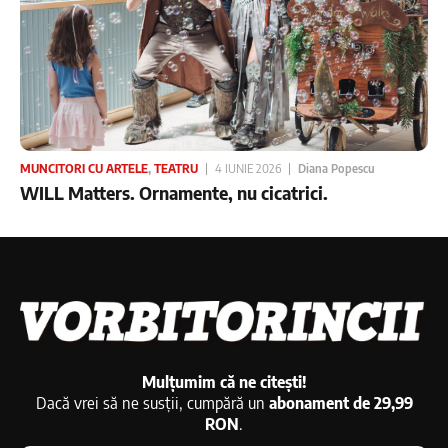
MUNCITORI CU ARTELE
,
TEATRU
4 IUNIE 2026
Diana Popescu
WILL Matters. Ornamente, nu cicatrici.
Mulțumim că ne citești!
Dacă vrei să ne susții, cumpără un
abonament de 29,99
RON
.