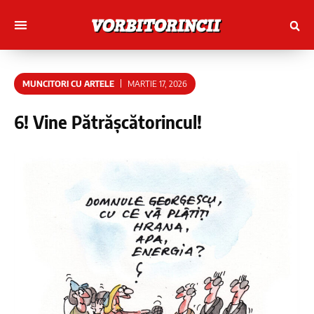
Muncitori cu Artele
Tineri Scriitorinci
MUNCITORI CU ARTELE
MARTIE 17, 2026
6! Vine Pătrășcătorincul!