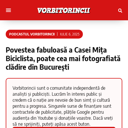
Muncitori cu Artele
Tineri Scriitorinci
PODCASTUL VORBITORINCII
IULIE 6, 2025
Povestea fabuloasă a Casei Mița
Biciclista, poate cea mai fotografiată
clădire din București
Vorbitorincii sunt o comunitate independentă de
analiști și publiciști. Lucrăm în interes public și
credem că o nație are nevoie de bun simț și cultură
pentru a progresa. Singurele surse de finanțare sunt
contractele de publicitate, plățile Google pentru
audiența din Youtube și donațiile voastre. Dacă vreți
să ne sprijiniți, puteți apăsa acest buton.