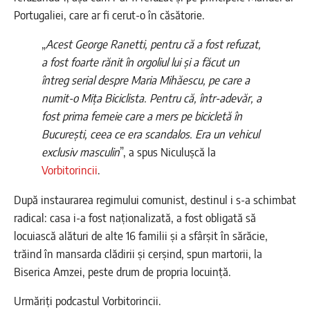
Portugaliei, care ar fi cerut-o în căsătorie.
„
Acest George Ranetti, pentru că a fost refuzat,
a fost foarte rănit în orgoliul lui și a făcut un
întreg serial despre Maria Mihăescu, pe care a
numit-o Mița Biciclista. Pentru că, într-adevăr, a
fost prima femeie care a mers pe bicicletă în
București, ceea ce era scandalos. Era un vehicul
exclusiv masculin
”, a spus Niculușcă la
Vorbitorincii
.
După instaurarea regimului comunist, destinul i s-a schimbat
radical: casa i-a fost naționalizată, a fost obligată să
locuiască alături de alte 16 familii și a sfârșit în sărăcie,
trăind în mansarda clădirii și cerșind, spun martorii, la
Biserica Amzei, peste drum de propria locuință.
Urmăriți podcastul Vorbitorincii.