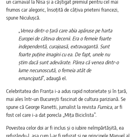
un carnaval la Nisa și a câștigat premiul pentru cel mai
frumos car alegoric, însoțită de câțiva prieteni francezi,
spune Niculușcă.
„
Venea dintr-o țară care abia apăruse pe harta
Europei de câteva decenii. Era o femeie foarte
independentă, curajoasă, extravagantă. Sunt
foarte puține imagini cu ea. De fapt, unele nu
știm dacă sunt adevărate. Părea că venea dintr-o
lume necunoscută, o femeia atât de
emancipată
”, adaugă el.
Celebritatea din Franța i-a adus rapid notorietate și în țară,
mai ales într-un București fascinat de cultura pariziană. Se
spune că George Ranetti, jurnalist la revista
Furnica
, ar fi
fost cel care i-a dat porecla „Mița Biciclista”.
Povestea celor doi ar fi inclus și o iubire neîmpărtășită, ea
refuzându-l, așa cum l-ar fi refuzat și pe principele Manuel al