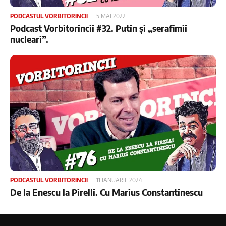
PODCASTUL VORBITORINCII
5 MAI 2022
Podcast Vorbitorincii #32. Putin și „serafimii
nucleari”.
PODCASTUL VORBITORINCII
11 IANUARIE 2024
De la Enescu la Pirelli. Cu Marius Constantinescu