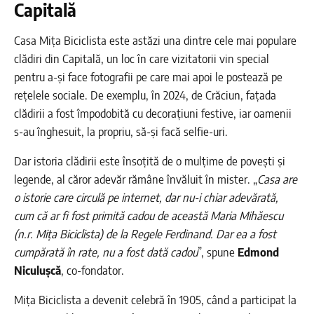
Capitală
Casa Mița Biciclista este astăzi una dintre cele mai populare
clădiri din Capitală, un loc în care vizitatorii vin special
pentru a-și face fotografii pe care mai apoi le postează pe
rețelele sociale. De exemplu, în 2024, de Crăciun, fațada
clădirii a fost împodobită cu decorațiuni festive, iar oamenii
s-au înghesuit, la propriu, să-și facă selfie-uri.
Dar istoria clădirii este însoțită de o mulțime de povești și
legende, al căror adevăr rămâne învăluit în mister. „
Casa are
o istorie care circulă pe internet, dar nu-i chiar adevărată,
cum că ar fi fost primită cadou de această Maria Mihăescu
(n.r. Mița Biciclista) de la Regele Ferdinand. Dar ea a fost
cumpărată în rate, nu a fost dată cadou
”, spune
Edmond
Niculușcă
, co-fondator.
Mița Biciclista a devenit celebră în 1905, când a participat la