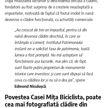
După finalizarea lucrărilor și deschiderea oficială a clădirii,
fondatorii au fost surprinși de o creștere neașteptată a
impozitelor, motivată de faptul că fostul imobil în ruină
devenise o clădire funcțională, cu activități comerciale.
„
Au crescut de trei ori impozitul, pentru că din
ruină devenea clădire deschisă, în care se
întâmpla și comerț. Institutul Patrimoniului
instant ne-a solicitat taxa de patrimoniu, toată
lumea a fost promptă. Nu mă așteptam să
funcționeze așa lucrurile, mai ales că, de fapt,
sunt foarte puțini proprietari de monumente
istorice care investesc și care sunt dispuși să facă
ceva cu clădirea lor și nu să o dea jos
”, spune
Edmond Niculușcă
.
Povestea Casei Mița Biciclista, poate
cea mai fotografiată clădire din