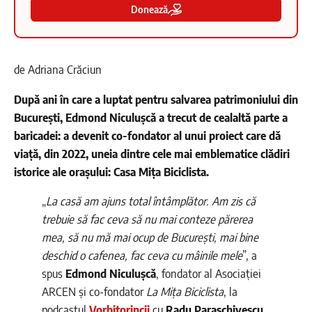
Donează
de Adriana Crăciun
După ani în care a luptat pentru salvarea patrimoniului din
București, Edmond Niculușcă a trecut de cealaltă parte a
baricadei: a devenit co-fondator al unui proiect care dă
viață, din 2022, uneia dintre cele mai emblematice clădiri
istorice ale orașului: Casa Mița Biciclista.
„
La casă am ajuns total întâmplător. Am zis că
trebuie să fac ceva să nu mai conteze părerea
mea, să nu mă mai ocup de București, mai bine
deschid o cafenea, fac ceva cu mâinile mele
”, a
spus
Edmond Niculușcă
, fondator al Asociației
ARCEN și co-fondator
La Mița Biciclista
, la
podcastul
Vorbitorincii
cu
Radu Paraschivescu