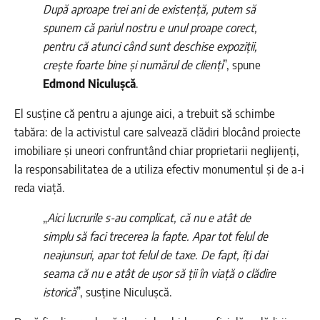
După aproape trei ani de existență, putem să
spunem că pariul nostru e unul proape corect,
pentru că atunci când sunt deschise expoziții,
crește foarte bine și numărul de clienți
”, spune
Edmond Niculușcă
.
El susține că pentru a ajunge aici, a trebuit să schimbe
tabăra: de la activistul care salvează clădiri blocând proiecte
imobiliare și uneori confruntând chiar proprietarii neglijenți,
la responsabilitatea de a utiliza efectiv monumentul și de a-i
reda viață.
„
Aici lucrurile s-au complicat, că nu e atât de
simplu să faci trecerea la fapte. Apar tot felul de
neajunsuri, apar tot felul de taxe. De fapt, îți dai
seama că nu e atât de ușor să ții în viață o clădire
istorică
”, susține Niculușcă.