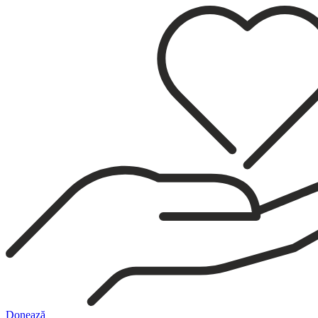
Sari
la
conținut
Donează