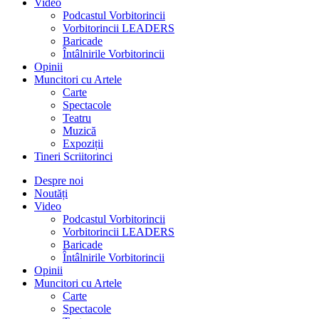
Video
Podcastul Vorbitorincii
Vorbitorincii LEADERS
Baricade
Întâlnirile Vorbitorincii
Opinii
Muncitori cu Artele
Carte
Spectacole
Teatru
Muzică
Expoziții
Tineri Scriitorinci
Despre noi
Noutăți
Video
Podcastul Vorbitorincii
Vorbitorincii LEADERS
Baricade
Întâlnirile Vorbitorincii
Opinii
Muncitori cu Artele
Carte
Spectacole