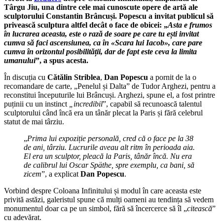
Târgu Jiu, una dintre cele mai cunoscute opere de artă ale
sculptorului Constantin Brâncuși. Popescu a invitat publicul să
privească sculptura altfel decât o face de obicei: „
Asta e frumos
în lucrarea aceasta, este o rază de soare pe care tu ești invitat
cumva să faci ascensiunea, ca în «Scara lui Iacob», care pare
cumva în orizontul posibilității, dar de fapt este ceva la limita
umanului
”, a spus acesta.
În discuția cu
Cătălin Striblea
,
Dan Popescu
a pornit de la o
recomandare de carte, „Penelul și Dalta” de Tudor Arghezi, pentru a
reconstitui începuturile lui Brâncuși. Arghezi, spune el, a fost printre
puținii cu un instinct
„incredibil
”, capabil să recunoască talentul
sculptorului când încă era un tânăr plecat la Paris și fără celebrul
statut de mai târziu.
„
Prima lui expoziție personală, cred că o face pe la 38
de ani, târziu. Lucrurile aveau alt ritm în perioada aia.
El era un sculptor, pleacă la Paris, tânăr încă. Nu era
de calibrul lui Oscar Späthe, spre exemplu, ca bani, să
zicem
”, a explicat
Dan Popescu
.
Vorbind despre Coloana Infinitului și modul în care aceasta este
privită astăzi, galeristul spune că mulți oameni au tendința să vedem
monumentul doar ca pe un simbol, fără să încercerce să îl „
citească
”
cu adevărat.