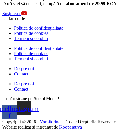
Dacă vrei să ne susții, cumpără un
abonament de 29,99 RON
.
Susține-ne
Linkuri utile
Politica de confidențialitate
Politica de cookies
Termeni si conditii
Politica de confidențialitate
Politica de cookies
Termeni si conditii
Despre noi
Contact
Despre noi
Contact
Urmărește-ne pe Social Media!
acebook-
Instagram
f
Copyright © 2026 ·
Vorbitorincii
· Toate Drepturile Rezervate
Website realizat si intretinut de
Kooperativa