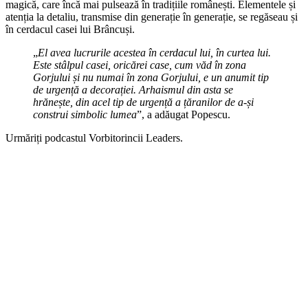
magică, care încă mai pulsează în tradițiile românești. Elementele și
atenția la detaliu, transmise din generație în generație, se regăseau și
în cerdacul casei lui Brâncuși.
„
El avea lucrurile acestea în cerdacul lui, în curtea lui.
Este stâlpul casei, oricărei case, cum văd în zona
Gorjului și nu numai în zona Gorjului, e un anumit tip
de urgență a decorației. Arhaismul din asta se
hrănește, din acel tip de urgență a țăranilor de a-și
construi simbolic lumea
”, a adăugat Popescu.
Urmăriți podcastul Vorbitorincii Leaders.