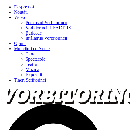
Despre noi
Noutăți
Video
Podcastul Vorbitorincii
Vorbitorincii LEADERS
Baricade
Întâlnirile Vorbitorincii
Opinii
Muncitori cu Artele
Carte
Spectacole
Teatru
Muzică
Expoziții
Tineri Scriitorinci