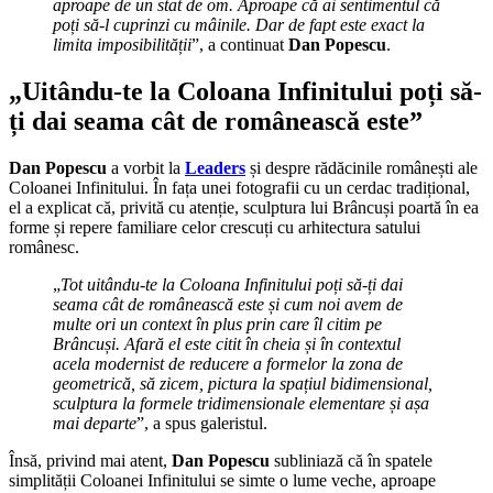
aproape de un stat de om. Aproape că ai sentimentul că
poți să-l cuprinzi cu mâinile. Dar de fapt este exact la
limita imposibilității
”, a continuat
Dan Popescu
.
„Uitându-te la Coloana Infinitului poți să-
ți dai seama cât de românească este”
Dan Popescu
a vorbit la
Leaders
și despre rădăcinile românești ale
Coloanei Infinitului. În fața unei fotografii cu un cerdac tradițional,
el a explicat că, privită cu atenție, sculptura lui Brâncuși poartă în ea
forme și repere familiare celor crescuți cu arhitectura satului
românesc.
„
Tot uitându-te la Coloana Infinitului poți să-ți dai
seama cât de românească este și cum noi avem de
multe ori un context în plus prin care îl citim pe
Brâncuși. Afară el este citit în cheia și în contextul
acela modernist de reducere a formelor la zona de
geometrică, să zicem, pictura la spațiul bidimensional,
sculptura la formele tridimensionale elementare și așa
mai departe
”, a spus galeristul.
Însă, privind mai atent,
Dan Popescu
subliniază că în spatele
simplității Coloanei Infinitului se simte o lume veche, aproape