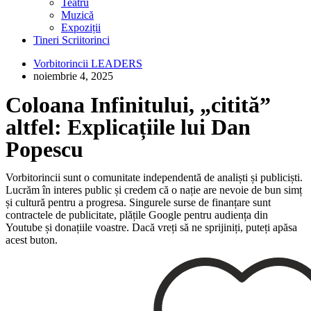
Teatru
Muzică
Expoziții
Tineri Scriitorinci
Vorbitorincii LEADERS
noiembrie 4, 2025
Coloana Infinitului, „citită”
altfel: Explicațiile lui Dan
Popescu
Vorbitorincii sunt o comunitate independentă de analiști și publiciști.
Lucrăm în interes public și credem că o nație are nevoie de bun simț
și cultură pentru a progresa. Singurele surse de finanțare sunt
contractele de publicitate, plățile Google pentru audiența din
Youtube și donațiile voastre. Dacă vreți să ne sprijiniți, puteți apăsa
acest buton.