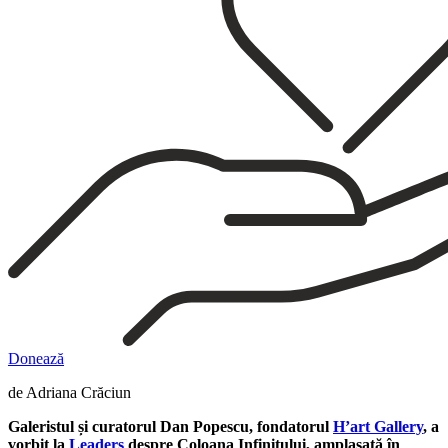
Donează
de Adriana Crăciun
Galeristul și curatorul Dan Popescu, fondatorul
H’art Gallery
, a
vorbit la
Leaders
despre Coloana Infinitului, amplasată în