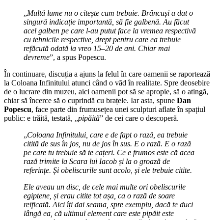
„
Multă lume nu o citește cum trebuie. Brâncuși a dat o
singură indicație importantă, să fie galbenă. Au făcut
acel galben pe care l-au putut face la vremea respectivă
cu tehnicile respective, drept pentru care ea trebuie
refăcută odată la vreo 15–20 de ani. Chiar mai
devreme
”, a spus Popescu.
În continuare, discuția a ajuns la felul în care oamenii se raportează
la Coloana Infinitului atunci când o văd în realitate. Spre deosebire
de o lucrare din muzeu, aici oamenii pot să se apropie, să o atingă,
chiar să încerce să o cuprindă cu brațele. Iar asta, spune
Dan
Popescu
, face parte din frumusețea unei sculpturi aflate în spațiul
public: e trăită, testată, „
pipăită
” de cei care o descoperă.
„
Coloana Infinitului, care e de fapt o rază, ea trebuie
citită de sus în jos, nu de jos în sus. E o rază. E o rază
pe care tu trebuie să te cațeri. Ce e frumos este că acea
rază trimite la Scara lui Iacob și la o groază de
referințe. Și obeliscurile sunt acolo, și ele trebuie citite.
Ele aveau un disc, de cele mai multe ori obeliscurile
egiptene, și erau citite tot așa, ca o rază de soare
reificată. Aici îți dai seama, spre exemplu, dacă te duci
lângă ea, că ultimul element care este pipăit este