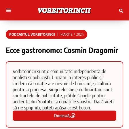
Muncitori cu Artele
Tineri Scriitorinci
PODCASTUL VORBITORINCII
MARTIE 7, 2024
Ecce gastronomo: Cosmin Dragomir
Vorbitorincii sunt o comunitate independentă de
analiști și publiciști. Lucrăm în interes public și
credem că o nație are nevoie de bun simț și cultură
pentru a progresa. Singurele surse de finanțare sunt
contractele de publicitate, plățile Google pentru
audiența din Youtube și donațiile voastre. Dacă vreți
să ne sprijiniți, puteți apăsa acest buton.
Donează