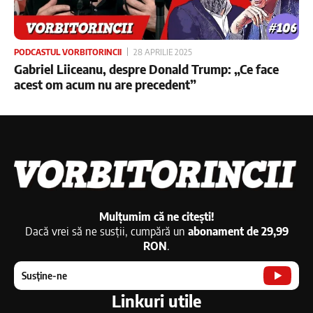
PODCASTUL VORBITORINCII
28 APRILIE 2025
Gabriel Liiceanu, despre Donald Trump: „Ce face
acest om acum nu are precedent”
Mulțumim că ne citești!
Dacă vrei să ne susții, cumpără un
abonament de 29,99
RON
.
Susține-ne
Linkuri utile