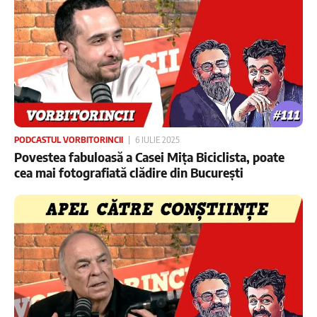
PODCASTUL VORBITORINCII
6 IULIE 2025
Povestea fabuloasă a Casei Mița Biciclista, poate
cea mai fotografiată clădire din București