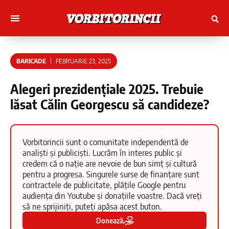
Muncitori cu Artele
Tineri Scriitorinci
BARICADE
FEBRUARIE 23, 2025
Alegeri prezidențiale 2025. Trebuie
lăsat Călin Georgescu să candideze?
Vorbitorincii sunt o comunitate independentă de
analiști și publiciști. Lucrăm în interes public și
credem că o nație are nevoie de bun simț și cultură
pentru a progresa. Singurele surse de finanțare sunt
contractele de publicitate, plățile Google pentru
audiența din Youtube și donațiile voastre. Dacă vreți
să ne sprijiniți, puteți apăsa acest buton.
Donează