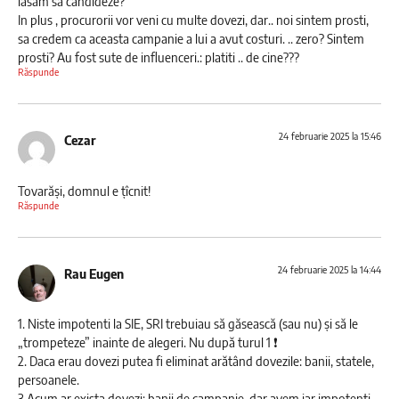
lasam sa candideze?
In plus , procurorii vor veni cu multe dovezi, dar.. noi sintem prosti,
sa credem ca aceasta campanie a lui a avut costuri. .. zero? Sintem
prosti? Au fost sute de influenceri.: platiti .. de cine???
Răspunde
24 februarie 2025 la 15:46
Cezar
Tovarăși, domnul e țîcnit!
Răspunde
24 februarie 2025 la 14:44
Rau Eugen
1. Niste impotenti la SIE, SRI trebuiau să găsească (sau nu) și să le
„trompeteze” inainte de alegeri. Nu după turul 1 ❗
2. Daca erau dovezi putea fi eliminat arătând dovezile: banii, statele,
persoanele.
3.Acum ar exista dovezi: banii de campanie, dar avem iar impotenti