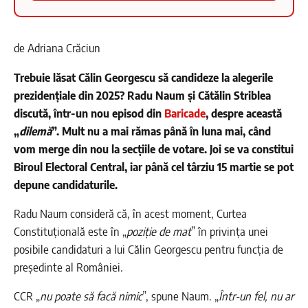
de Adriana Crăciun
Trebuie lăsat Călin Georgescu să candideze la alegerile
prezidențiale din 2025? Radu Naum și Cătălin Striblea
discută, într-un nou episod din
Baricade
, despre această
„
dilemă
”. Mult nu a mai rămas până în luna mai, când
vom merge din nou la secțiile de votare. Joi se va constitui
Biroul Electoral Central, iar până cel târziu 15 martie se pot
depune candidaturile.
Radu Naum consideră că, în acest moment, Curtea
Constituțională este în „
poziție de mat
” în privința unei
posibile candidaturi a lui Călin Georgescu pentru funcția de
președinte al României.
CCR „
nu poate să facă nimic
”, spune Naum. „
Într-un fel, nu ar