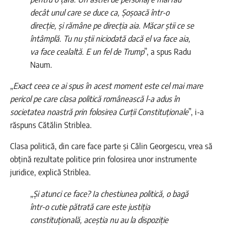
decât unul care se duce ca, Șoșoacă într-o
direcție, și rămâne pe direcția aia. Măcar știi ce se
întâmplă. Tu nu știi niciodată dacă el va face aia,
va face cealaltă. E un fel de Trump
”, a spus Radu
Naum.
„
Exact ceea ce ai spus în acest moment este cel mai mare
pericol pe care clasa politică românească l-a adus în
societatea noastră prin folosirea Curții Constituționale
”, i-a
răspuns Cătălin Striblea.
Clasa politică, din care face parte și Călin Georgescu, vrea să
obțină rezultate politice prin folosirea unor instrumente
juridice, explică Striblea.
„
Și atunci ce face? Ia chestiunea politică, o bagă
într-o cutie pătrată care este justiția
constituțională, aceștia nu au la dispoziție