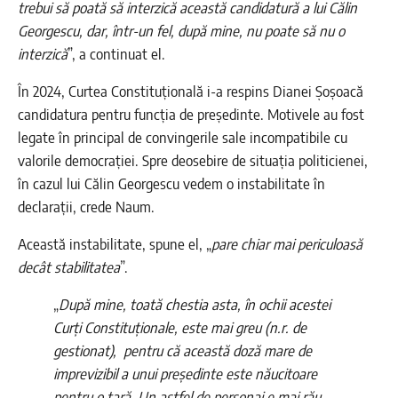
trebui să poată să interzică această candidatură a lui Călin
Georgescu, dar, într-un fel, după mine, nu poate să nu o
interzică
”, a continuat el.
În 2024, Curtea Constituțională i-a respins Dianei Șoșoacă
candidatura pentru funcția de președinte. Motivele au fost
legate în principal de convingerile sale incompatibile cu
valorile democrației. Spre deosebire de situația politicienei,
în cazul lui Călin Georgescu vedem o instabilitate în
declarații, crede Naum.
Această instabilitate, spune el, „
pare chiar mai periculoasă
decât stabilitatea
”.
„
După mine, toată chestia asta, în ochii acestei
Curți Constituționale, este mai greu (n.r. de
gestionat), pentru că această doză mare de
imprevizibil a unui președinte este năucitoare
pentru o țară. Un astfel de personaj e mai rău