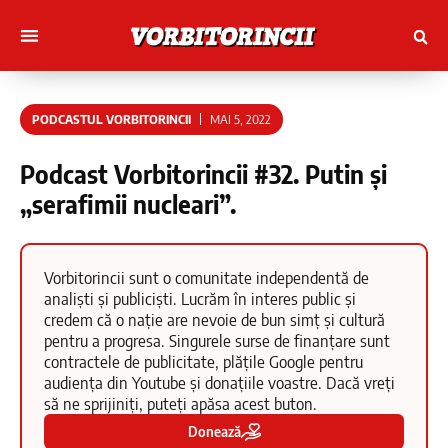
Muncitori cu Artele
Tineri Scriitorinci
PODCASTUL VORBITORINCII
MAI 5, 2022
Podcast Vorbitorincii #32. Putin și
„serafimii nucleari”.
Vorbitorincii sunt o comunitate independentă de
analiști și publiciști. Lucrăm în interes public și
credem că o nație are nevoie de bun simț și cultură
pentru a progresa. Singurele surse de finanțare sunt
contractele de publicitate, plățile Google pentru
audiența din Youtube și donațiile voastre. Dacă vreți
să ne sprijiniți, puteți apăsa acest buton.
Donează