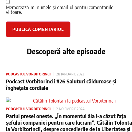
Memorează-mi numele și email-ul pentru comentariile
viitoare.
Descoperă alte episoade
PODCASTUL VORBITORINCII
28 IANUARIE 2022
Podcast Vorbitorincii #26 Saluturi călduroase și
înghețate cordiale
PODCASTUL VORBITORINCII
2 NOIEMBRIE 2024
Pariul presei oneste. „În momentul ăla i-a căzut fața
șefului companiei pentru care lucram”. Cătălin Tolonta
la Vorbitorincii, despre concedierile de la Libertatea și