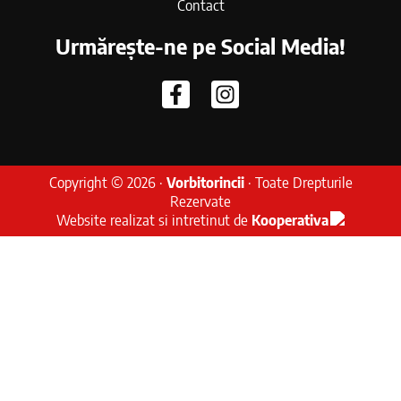
Contact
Urmărește-ne pe Social Media!
Copyright © 2026 ·
Vorbitorincii
· Toate Drepturile
Rezervate
Website realizat si intretinut de
Kooperativa