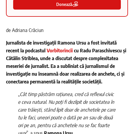
Donează
de Adriana Crăciun
Jurnalista de investigații Ramona Ursu a fost invitată
recent la podcastul
Vorbitorincii
cu Radu Paraschivescu și
Cătălin Striblea, unde a discutat despre complexitatea
meseriei de jurnalist. Ea a subliniat că jurnalismul de
investigație nu înseamnă doar realizarea de anchete, ci și
conectarea permanentă la realitățile societății.
„
Cât timp păstrăm rațiunea, cred că reflexul civic
e ceva natural. Nu poți fi dezlipit de societatea în
care trăiești, stând lipit doar de anchetele pe care
tu le faci, uneori poate o dată pe an sau de două
ori pe an, pentru că anchetele nu se fac foarte
ușor
”, a spus
Ramona Ursu
.