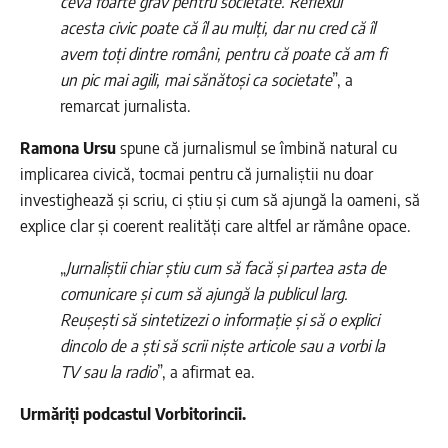
ceva foarte grav pentru societate. Reflexul
acesta civic poate că îl au mulți, dar nu cred că îl
avem toți dintre români, pentru că poate că am fi
un pic mai agili, mai sănătoși ca societate
”, a
remarcat jurnalista.
Ramona Ursu
spune că jurnalismul se îmbină natural cu
implicarea civică, tocmai pentru că jurnaliștii nu doar
investighează și scriu, ci știu și cum să ajungă la oameni, să
explice clar și coerent realități care altfel ar rămâne opace.
„
Jurnaliștii chiar știu cum să facă și partea asta de
comunicare și cum să ajungă la publicul larg.
Reușești să sintetizezi o informație și să o explici
dincolo de a ști să scrii niște articole sau a vorbi la
TV sau la radio
”, a afirmat ea.
Urmăriți podcastul Vorbitorincii.