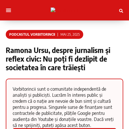
Muncitori cu Artele
Tineri Scriitorinci
PODCASTUL VORBITORINCII
MAI 25, 2025
Ramona Ursu, despre jurnalism și
reflex civic: Nu poți fi dezlipit de
societatea în care trăiești
Vorbitorincii sunt o comunitate independentă de
analiști și publiciști. Lucrăm în interes public și
credem că o nație are nevoie de bun simț și cultură
pentru a progresa. Singurele surse de finanțare sunt
contractele de publicitate, plățile Google pentru
audiența din Youtube și donațiile voastre. Dacă vreți
să ne sprijiniți, puteți apăsa acest buton.