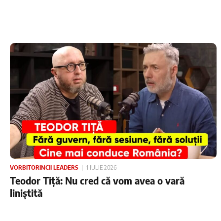
VORBITORINCII LEADERS
1 IULIE 2026
Teodor Tiță: Nu cred că vom avea o vară
liniștită