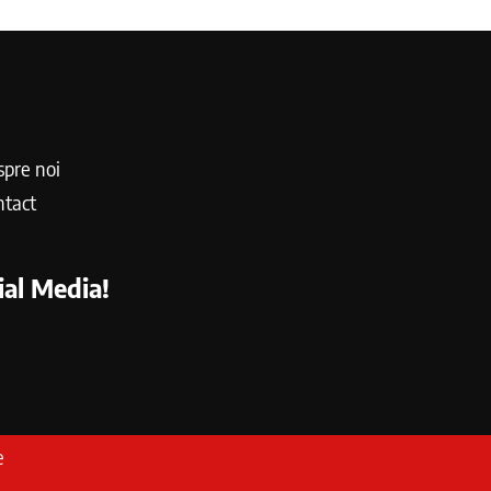
pre noi
ntact
al Media!
e