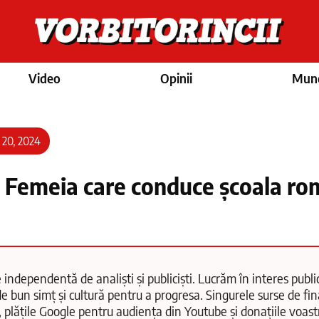
Video
Opinii
Munc
 20, 2024
 Femeia care conduce școala ro
 independentă de analiști și publiciști. Lucrăm în interes public
e bun simț și cultură pentru a progresa. Singurele surse de fi
, plățile Google pentru audiența din Youtube și donațiile voas