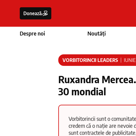
Donează
Despre noi
Noutăți
VORBITORINCII LEADERS
IUNIE
Ruxandra Mercea.
30 mondial
Vorbitorincii sunt o comunitate
credem că o nație are nevoie d
sunt contractele de publicitate