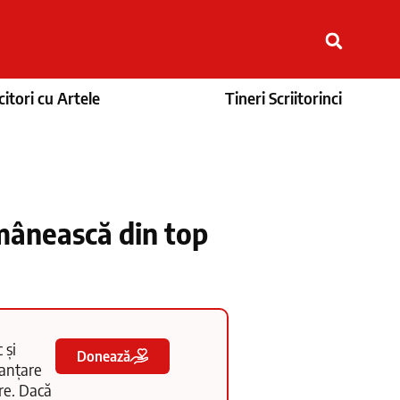
itori cu Artele
Tineri Scriitorinci
mânească din top
 și
Donează
nanțare
tre. Dacă