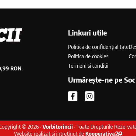
Linkuri utile
Politica de confidențialitate
Des
Politica de cookies
Co
Termeni si conditii
9,99 RON
.
Urmărește-ne pe Soci
Copyright © 2026 ·
Vorbitorincii
· Toate Drepturile Rezervat
Website realizat si intretinut de
Kooperativa