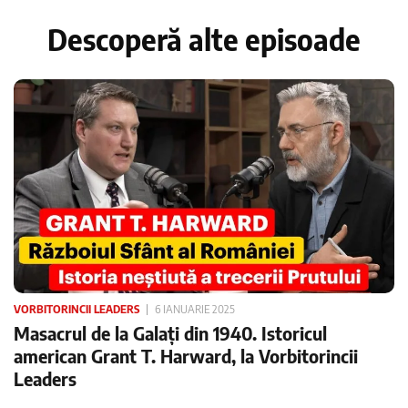
Descoperă alte episoade
VORBITORINCII LEADERS
6 IANUARIE 2025
Masacrul de la Galați din 1940. Istoricul
american Grant T. Harward, la Vorbitorincii
Leaders