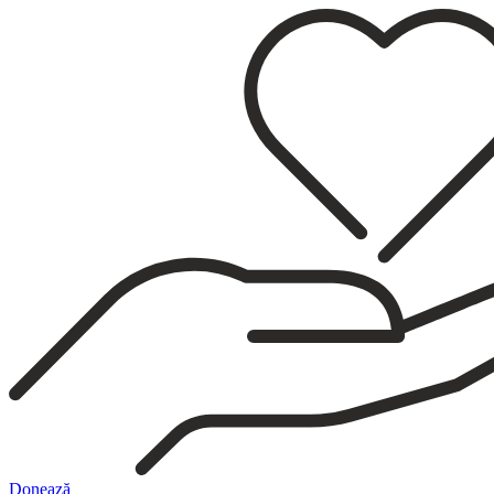
Sari
la
conținut
Donează