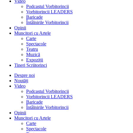
Video
Podcastul Vorbitorincii
Vorbitorincii LEADERS
Baricade
Întâlnirile Vorbitorincii
Opinii
Muncitori cu Artele
Carte
Spectacole
Teatru
Muzică
Expoziții
Tineri Scriitorinci
Despre noi
Noutăți
Video
Podcastul Vorbitorincii
Vorbitorincii LEADERS
Baricade
Întâlnirile Vorbitorincii
Opinii
Muncitori cu Artele
Carte
Spectacole