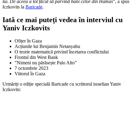
lui. De aceea a tot făcut să parvină bani celor din Hamas
”, a spus
Iczkovits la
Baricade
.
Iată ce mai puteți vedea în interviul cu
Yaniv Iczkovits
Ofițer în Gaza
Acțiunile lui Benjamin Netanyahu
O teorie matematică privind încetarea conflictului
Frontul din West Bank
”Nimeni nu părăsește Palo Alto”
7 octombrie 2023
Viitorul în Gaza
Urmăriți o ediție specială Baricade cu scriitorul israelian Yaniv
Iczkovits: