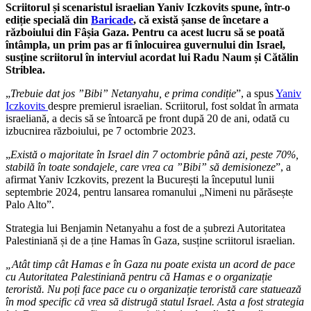
Scriitorul și scenaristul israelian Yaniv Iczkovits spune, într-o
ediție specială din
Baricade
, că există șanse de încetare a
războiului din Fâșia Gaza. Pentru ca acest lucru să se poată
întâmpla, un prim pas ar fi înlocuirea guvernului din Israel,
susține scriitorul în interviul acordat lui Radu Naum și Cătălin
Striblea.
„
Trebuie dat jos ”Bibi” Netanyahu, e prima condiție
”, a spus
Yaniv
Iczkovits
despre premierul israelian. Scriitorul, fost soldat în armata
israeliană, a decis să se întoarcă pe front după 20 de ani, odată cu
izbucnirea războiului, pe 7 octombrie 2023.
„
Există o majoritate în Israel din 7 octombrie până azi, peste 70%,
stabilă în toate sondajele, care vrea ca ”Bibi” să demisioneze
”, a
afirmat Yaniv Iczkovits, prezent la București la începutul lunii
septembrie 2024, pentru lansarea romanului „Nimeni nu părăsește
Palo Alto”.
Strategia lui Benjamin Netanyahu a fost de a șubrezi Autoritatea
Palestiniană și de a ține Hamas în Gaza, susține scriitorul israelian.
„Atât timp cât Hamas e în Gaza nu poate exista un acord de pace
cu Autoritatea Palestiniană pentru că Hamas e o organizație
teroristă. Nu poți face pace cu o organizație teroristă care statuează
în mod specific că vrea să distrugă statul Israel. Asta a fost strategia