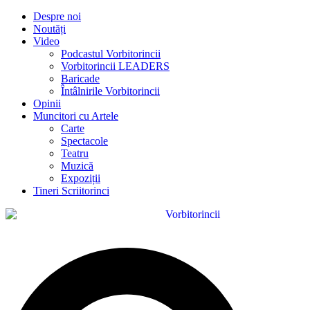
Despre noi
Noutăți
Video
Podcastul Vorbitorincii
Vorbitorincii LEADERS
Baricade
Întâlnirile Vorbitorincii
Opinii
Muncitori cu Artele
Carte
Spectacole
Teatru
Muzică
Expoziții
Tineri Scriitorinci