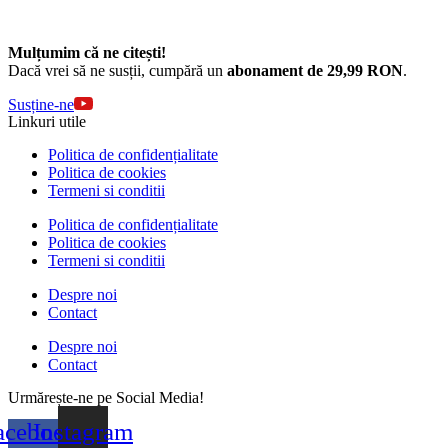
Mulțumim că ne citești!
Dacă vrei să ne susții, cumpără un
abonament de 29,99 RON
.
Susține-ne
Linkuri utile
Politica de confidențialitate
Politica de cookies
Termeni si conditii
Politica de confidențialitate
Politica de cookies
Termeni si conditii
Despre noi
Contact
Despre noi
Contact
Urmărește-ne pe Social Media!
acebook-
Instagram