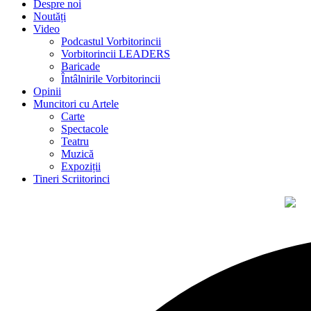
Despre noi
Noutăți
Video
Podcastul Vorbitorincii
Vorbitorincii LEADERS
Baricade
Întâlnirile Vorbitorincii
Opinii
Muncitori cu Artele
Carte
Spectacole
Teatru
Muzică
Expoziții
Tineri Scriitorinci