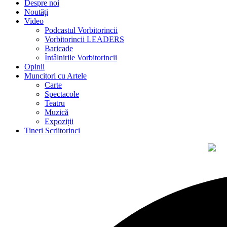
Despre noi
Noutăți
Video
Podcastul Vorbitorincii
Vorbitorincii LEADERS
Baricade
Întâlnirile Vorbitorincii
Opinii
Muncitori cu Artele
Carte
Spectacole
Teatru
Muzică
Expoziții
Tineri Scriitorinci