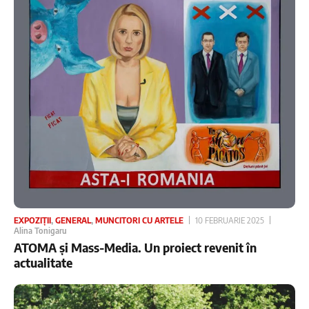
EXPOZIȚII
,
GENERAL
,
MUNCITORI CU ARTELE
10 FEBRUARIE 2025
Alina Tonigaru
ATOMA și Mass-Media. Un proiect revenit în
actualitate