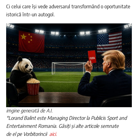
Ci celui care își vede adversarul transformând o oportunitate
istorică într-un autogol.
imgine generată de A.I.
*Lorand Balint este Managing Director la Publicis Sport and
Entertainment Romania.
Găsiți și alte articole semnate
de el pe Vorbitorincii
aici.