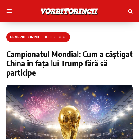
Muncitori cu Artele
Tineri Scriitorinci
GENERAL
,
OPINII
IULIE 6, 2026
Campionatul Mondial: Cum a câștigat
China în fața lui Trump fără să
participe