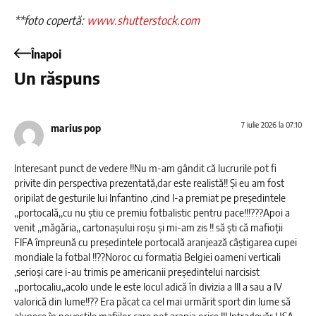
**foto copertă:
www.shutterstock.com
Înapoi
Un răspuns
7 iulie 2026 la 07:10
marius pop
Interesant punct de vedere !!Nu m-am gândit că lucrurile pot fi
privite din perspectiva prezentată,dar este realistă!! Și eu am fost
oripilat de gesturile lui Infantino ,cind l-a premiat pe președintele
,,portocală,,cu nu știu ce premiu fotbalistic pentru pace!!!???Apoi a
venit ,,măgăria,, cartonașului roșu și mi-am zis !! să ști că mafioții
FIFA împreună cu președintele portocală aranjează câștigarea cupei
mondiale la fotbal !!??Noroc cu formația Belgiei oameni verticali
,serioși care i-au trimis pe americanii președintelui narcisist
,,portocaliu,,acolo unde le este locul adică în divizia a III a sau a IV
valorică din lume!!?? Era păcat ca cel mai urmărit sport din lume să
alunece în poveștile mafiilor care pot aranja orice !!! Intradevăr USA