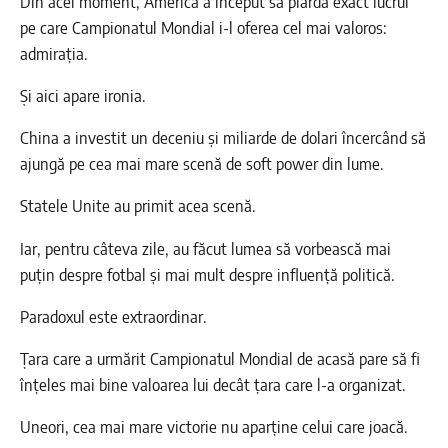
Din acel moment, America a început să piardă exact lucrul
pe care Campionatul Mondial i-l oferea cel mai valoros:
admirația.
Și aici apare ironia.
China a investit un deceniu și miliarde de dolari încercând să
ajungă pe cea mai mare scenă de soft power din lume.
Statele Unite au primit acea scenă.
Iar, pentru câteva zile, au făcut lumea să vorbească mai
puțin despre fotbal și mai mult despre influență politică.
Paradoxul este extraordinar.
Țara care a urmărit Campionatul Mondial de acasă pare să fi
înțeles mai bine valoarea lui decât țara care l-a organizat.
Uneori, cea mai mare victorie nu aparține celui care joacă.