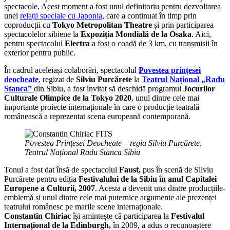
spectacole. Acest moment a fost unul definitoriu pentru dezvoltarea
unei
relații speciale cu Japonia
, care a continuat în timp prin
coproducții cu
Tokyo Metropolitan Theatre
și prin participarea
spectacolelor sibiene la
Expoziția Mondială de la Osaka
. Aici,
pentru spectacolul
Electra
a fost o coadă de 3 km, cu transmisii în
exterior pentru public.
În cadrul aceleiași colaborări, spectacolul
Povestea prințesei
deocheate
, regizat de
Silviu Purcărete
la
Teatrul Național „Radu
Stanca”
din Sibiu, a fost invitat să deschidă programul
Jocurilor
Culturale Olimpice de la Tokyo 2020
, unul dintre cele mai
importante proiecte internaționale în care o producție teatrală
românească a reprezentat scena europeană contemporană.
Povestea Prințesei Deocheate – regia Silviu Purcărete,
Teatrul Național Radu Stanca Sibiu
Tonul a fost dat însă de spectacolul
Faust,
pus în scenă de Silviu
Purcărete pentru ediția
Festivalului de la Sibiu în anul Capitalei
Europene a Culturii, 2007
. Acesta a devenit una dintre producțiile-
emblemă și unul dintre cele mai puternice argumente ale prezenței
teatrului românesc pe marile scene internaționale.
Constantin Chiriac
își amintește că participarea la
Festivalul
Internațional de la Edinburgh,
în 2009, a adus o recunoaștere