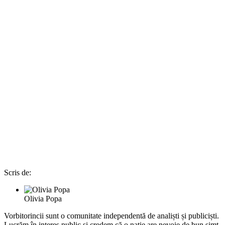
Scris de:
Olivia Popa
Vorbitorincii sunt o comunitate independentă de analiști și publiciști.
Lucrăm în interes public și credem că o nație are nevoie de bun simț