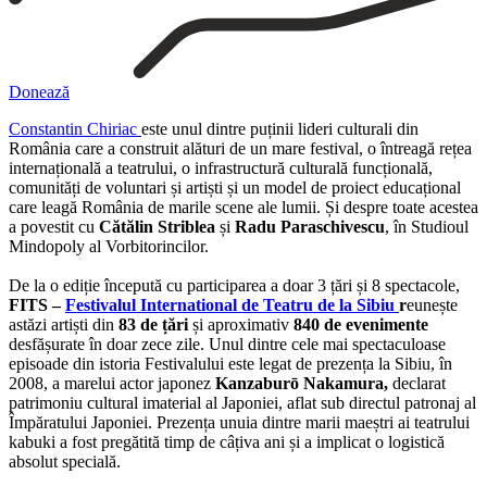
Donează
Constantin Chiriac
este unul dintre puținii lideri culturali din
România care a construit alături de un mare festival, o întreagă rețea
internațională a teatrului, o infrastructură culturală funcțională,
comunități de voluntari și artiști și un model de proiect educațional
care leagă România de marile scene ale lumii. Și despre toate acestea
a povestit cu
Cătălin Striblea
și
Radu
Paraschivescu
, în Studioul
Mindopoly al Vorbitorincilor.
De la o ediție începută cu participarea a doar 3 țări și 8 spectacole,
FITS –
Festivalul International de Teatru de la Sibiu
r
eunește
astăzi artiști din
83 de țări
și aproximativ
840 de evenimente
desfășurate în doar zece zile. Unul dintre cele mai spectaculoase
episoade din istoria Festivalului este legat de prezența la Sibiu, în
2008, a marelui actor japonez
Kanzaburō Nakamura,
declarat
patrimoniu cultural imaterial al Japoniei, aflat sub directul patronaj al
Împăratului Japoniei. Prezența unuia dintre marii maeștri ai teatrului
kabuki a fost pregătită timp de câțiva ani și a implicat o logistică
absolut specială.