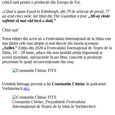
critică rară pentru o producție din Europa de Est.
„
Când a ajuns Faust la Edinburgh, din 79 de articole de presă, 77
au avut cinci stele. Iar titlul din The Guardian a fost:
„Mi-aș vinde
sufletul să mai văd încă o dată.”
Chiar așa!
Tema ediției din acest an a Festivalului Internațional de la Sibiu este
una dintre cele mai simple și mai directe din istoria acestuia
:
„Suflet.”
Ediția din 2026 a Festivalului Internațional de Teatru de la
Sibiu, 19 – 28 iunie, aduce din nou laolaltă artiști importanți ai
scenei mondiale, spectactrole în aer liber, concerte și producții
prezentate în spații neconvenționale din oraș.
Urmăriți întreaga poveste a lui
Constantin Chiriac
în podcastul
Vorbitorincii
aici.
Constantin Chiriac, Președintele Festivalului
Internaațional de Teatru de la Sibiu la Vorbitorincii