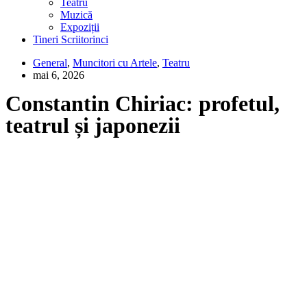
Teatru
Muzică
Expoziții
Tineri Scriitorinci
General
,
Muncitori cu Artele
,
Teatru
mai 6, 2026
Constantin Chiriac: profetul,
teatrul și japonezii