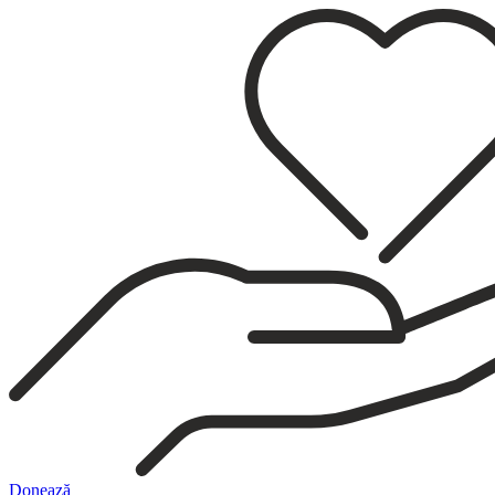
Sari
la
conținut
Donează