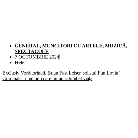
GENERAL
,
MUNCITORI CU ARTELE
,
MUZICĂ
,
SPECTACOLE
7 OCTOMBRIE 2024
Hefe
Exclusiv Vorbitorincii. Brian Fast Leiser, solistul Fun Lovin’
Criminals: 5 melodii care mi-au schimbat viața