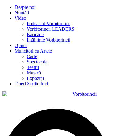
Despre noi
Noutăți
Video
Podcastul Vorbitorincii
Vorbitorincii LEADERS
Baricade
Întâlnirile Vorbitorincii
Opinii
Muncitori cu Artele
Carte
Spectacole
Teatru
Muzică
Expoziții
Tineri Scriitorinci