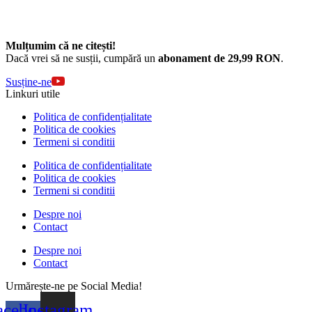
Mulțumim că ne citești!
Dacă vrei să ne susții, cumpără un
abonament de 29,99 RON
.
Susține-ne
Linkuri utile
Politica de confidențialitate
Politica de cookies
Termeni si conditii
Politica de confidențialitate
Politica de cookies
Termeni si conditii
Despre noi
Contact
Despre noi
Contact
Urmărește-ne pe Social Media!
acebook-
Instagram