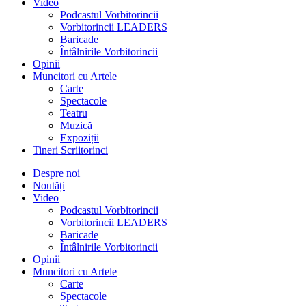
Video
Podcastul Vorbitorincii
Vorbitorincii LEADERS
Baricade
Întâlnirile Vorbitorincii
Opinii
Muncitori cu Artele
Carte
Spectacole
Teatru
Muzică
Expoziții
Tineri Scriitorinci
Despre noi
Noutăți
Video
Podcastul Vorbitorincii
Vorbitorincii LEADERS
Baricade
Întâlnirile Vorbitorincii
Opinii
Muncitori cu Artele
Carte
Spectacole