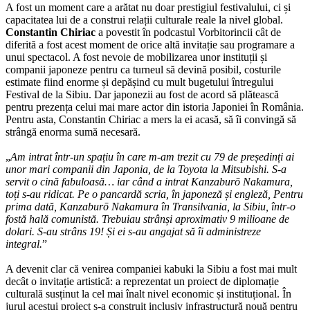
A fost un moment care a arătat nu doar prestigiul festivalului, ci și
capacitatea lui de a construi relații culturale reale la nivel global.
Constantin Chiriac
a povestit în podcastul Vorbitorincii cât de
diferită a fost acest moment de orice altă invitație sau programare a
unui spectacol. A fost nevoie de mobilizarea unor instituții și
companii japoneze pentru ca turneul să devină posibil, costurile
estimate fiind enorme și depășind cu mult bugetului întregului
Festival de la Sibiu. Dar japonezii au fost de acord să plătească
pentru prezența celui mai mare actor din istoria Japoniei în România.
Pentru asta, Constantin Chiriac a mers la ei acasă, să îi convingă să
strângă enorma sumă necesară.
„
Am intrat într-un spațiu în care m-am trezit cu 79 de președinți ai
unor mari companii din Japonia, de la Toyota la Mitsubishi. S-a
servit o cină fabuloasă… iar când a intrat Kanzaburō Nakamura,
toți s-au ridicat. Pe o pancardă scria, în japoneză și engleză, Pentru
prima dată, Kanzaburō Nakamura în Transilvania, la Sibiu, într-o
fostă hală comunistă. Trebuiau strânși aproximativ 9 milioane de
dolari. S-au strâns 19! Și ei s-au angajat să îi administreze
integral.
”
A devenit clar că venirea companiei kabuki la Sibiu a fost mai mult
decât o invitație artistică: a reprezentat un proiect de diplomație
culturală susținut la cel mai înalt nivel economic și instituțional. În
jurul acestui proiect s-a construit inclusiv infrastructură nouă pentru