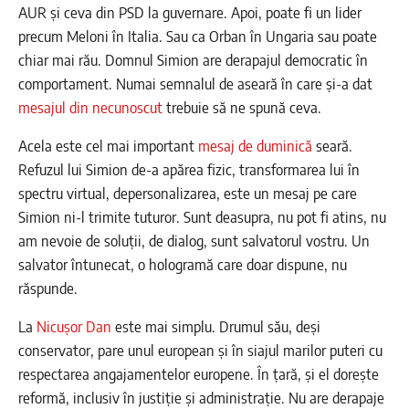
AUR și ceva din PSD la guvernare. Apoi, poate fi un lider
precum Meloni în Italia. Sau ca Orban în Ungaria sau poate
chiar mai rău. Domnul Simion are derapajul democratic în
comportament. Numai semnalul de aseară în care și-a dat
mesajul din necunoscut
trebuie să ne spună ceva.
Acela este cel mai important
mesaj de duminică
seară.
Refuzul lui Simion de-a apărea fizic, transformarea lui în
spectru virtual, depersonalizarea, este un mesaj pe care
Simion ni-l trimite tuturor. Sunt deasupra, nu pot fi atins, nu
am nevoie de soluții, de dialog, sunt salvatorul vostru. Un
salvator întunecat, o hologramă care doar dispune, nu
răspunde.
La
Nicușor Dan
este mai simplu. Drumul său, deși
conservator, pare unul european și în siajul marilor puteri cu
respectarea angajamentelor europene. În țară, și el dorește
reformă, inclusiv în justiție și administrație. Nu are derapaje