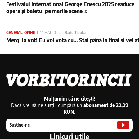
Festivalul Internațional George Enescu 2025 readuce
opera și baletul pe marile scene ♫
GENERAL
,
OPINII
14 MAI 2025
Radu Tibulca
Mergi la vot! Eu voi vota cu… Stai până la final și vei a
Mulțumim că ne citești!
Dacă vrei să ne susții, cumpără un
abonament de 29,99
RON
.
Susține-ne
Linkuri utile