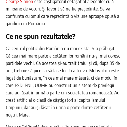
George Simion
este câștigătorul detașat al alegerilor cu 4
milioane de voturi. Și favorit să ne fie președinte. Se va
confrunta cu omul care reprezintă o viziune aproape opusă a
gândirii din România.
Ce ne spun rezultatele?
Că centrul politic din România nu mai există. S-a prăbușit.
Că cea mai mare parte a cetățenilor români nu-și mai doresc
partidele vechi. Că acestea și-au trăit traiul și că, după 35 de
ani, trebuie să pice ca să lase loc la altceva. Motivul nu este
legat de bunăstare, în cea mai mare măsură, ci de modul în
care PSD, PNL, UDMR au construit un sistem de privilegii
care au lăsat în urmă o parte din societatea românească. Au
creat artificial o clasă de câștigători ai capitalismului
timpuriu, dar au și lăsat în urmă o parte dintre cetățenii
noștri. Mare.
Nu ni se întâmplă doar nouă, ci întregii lumi occidentale.