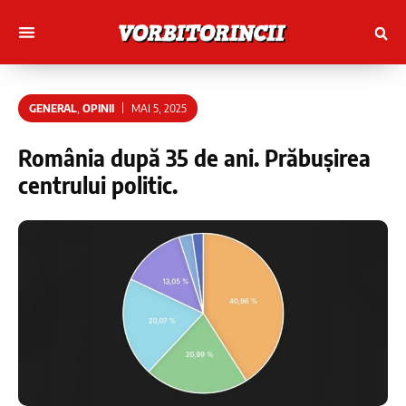
Muncitori cu Artele
Tineri Scriitorinci
GENERAL
,
OPINII
MAI 5, 2025
România după 35 de ani. Prăbușirea
centrului politic.