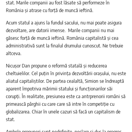
stat. Marile companii au fost lăsate să performeze în
România și atrase cu forță de muncă ieftină.
Acum statul a ajuns la fundul sacului, nu mai poate asigura
dezvoltare, are datorii imense. Marile companii nu mai
găsesc forță de muncă ieftină. România capitalistă și cea
administrativă sunt la finalul drumului cunoscut. Ne trebuie
altceva.
Nicușor Dan propune o reformă statală și reducerea
cheltuielilor. Cel puțin în privința dezvoltării orașului, nu este
aliatul capitaliștilor. De partea cealaltă, Simion se îndreaptă
aparent împotriva mărimii statului și funcționarilor săi
corupți. În realitate, presiunea este ca antrprenorii români să
primească pârghii cu care care să intre în competiție cu
globalizarea. Chiar în unele cazuri să facă un capitalism de
stat.
Ambele propuneri sunt nedefinite, neclare și duc la progres