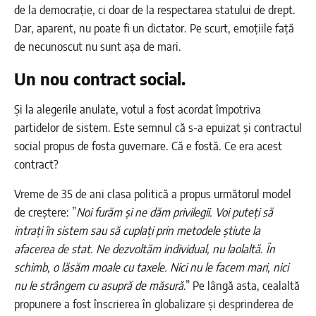
de la democrație, ci doar de la respectarea statului de drept.
Dar, aparent, nu poate fi un dictator. Pe scurt, emoțiile față
de necunoscut nu sunt așa de mari.
Un nou contract social.
Și la alegerile anulate, votul a fost acordat împotriva
partidelor de sistem. Este semnul că s-a epuizat și contractul
social propus de fosta guvernare. Că e fostă. Ce era acest
contract?
Vreme de 35 de ani clasa politică a propus următorul model
de creștere: ”
Noi furăm și ne dăm privilegii. Voi puteți să
intrați în sistem sau să cuplați prin metodele știute la
afacerea de stat. Ne dezvoltăm individual, nu laolaltă. În
schimb, o lăsăm moale cu taxele. Nici nu le facem mari, nici
nu le strângem cu asupră de măsură
.” Pe lângă asta, cealaltă
propunere a fost înscrierea în globalizare și desprinderea de