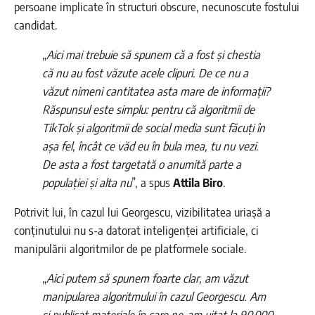
persoane implicate în structuri obscure, necunoscute fostului
candidat.
„
Aici mai trebuie să spunem că a fost și chestia
că nu au fost văzute acele clipuri. De ce nu a
văzut nimeni cantitatea asta mare de informații?
Răspunsul este simplu: pentru că algoritmii de
TikTok și algoritmii de social media sunt făcuți în
așa fel, încât ce văd eu în bula mea, tu nu vezi.
De asta a fost targetată o anumită parte a
populației și alta nu
”, a spus
Attila Biro
.
Potrivit lui, în cazul lui Georgescu, vizibilitatea uriașă a
conținutului nu s-a datorat inteligenței artificiale, ci
manipulării algoritmilor de pe platformele sociale.
„
Aici putem să spunem foarte clar, am văzut
manipularea algoritmului în cazul Georgescu. Am
și publicat materiale în care ne-am uitat la 90.000