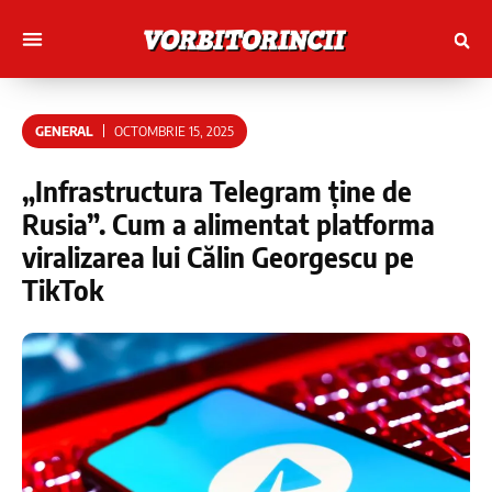
Muncitori cu Artele
Tineri Scriitorinci
GENERAL
OCTOMBRIE 15, 2025
„Infrastructura Telegram ține de
Rusia”. Cum a alimentat platforma
viralizarea lui Călin Georgescu pe
TikTok