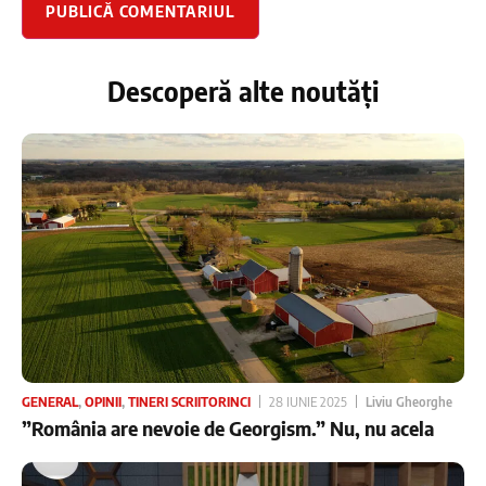
Descoperă alte noutăți
GENERAL
,
OPINII
,
TINERI SCRIITORINCI
28 IUNIE 2025
Liviu Gheorghe
”România are nevoie de Georgism.” Nu, nu acela