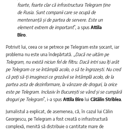
foarte, foarte clar că infrastructura Telegram ține
de Rusia. Sunt companii care se ocupă de
mentenanță și de partea de servere. Este un
element extrem de important
”, a spus
Attila
Biro
.
Potrivit lui, ceea ce se petrece pe Telegram este șocant, iar
problema nu este una îndepărtată. „
Dacă ne uităm pe
Telegram, nu există niciun fel de filtru. Dacă intri sau îți arăt
pe Telegram ce se întâmplă acolo, o să te îngrozești. Nu cred
că poți să-ți imaginezi ce grozăvii se întâmplă acolo, de la
partea asta de dezinformare, la vânzare de droguri, la orice
este pe Telegram. Inclusiv în București se vând și se cumpără
droguri pe Telegram
”, i-a spus
Attila Biro
lui
Cătălin Striblea
.
Jurnalistul a explicat, de asemenea, că, în cazul lui Călin
Georgescu, pe Telegram a fost creată o infrastructură
complexă, menită să distribuie o cantitate mare de