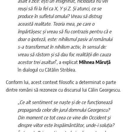
asalt îi zice: ești un insignifiat, niciodată nu vei
reuși să fii la fel ca X, Y și Z. Și atunci, ce se
produce în sufletul omului? Vreau să distrug
această realitate. Teoria mea, pe care o
împărtășesc și vreau să fiu contrazis pentru că e
doar o ipoteză, este: nihilismul pasiv al românului
s-a transformat în nihilism activ, în sensul de:
vreau să răstorn și să dau foc realității din cauza
acestor trei asalturi
”, a explicat
Mihnea Măruță
în dialogul cu Cătălin Striblea.
Conform lui, acest context filosofic a determinat o parte
dintre români să rezoneze cu discursul lui Călin Georgescu.
„
Ce alt sentiment se naște și de ce funcționează
propaganda celor din jurul domnului Georgescu?
Din moment ce tot ceea ce vine din Occident și
dinspre viitor este înspăimântător, unde-i soluția?