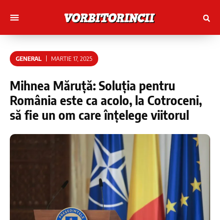
Muncitori cu Artele
Tineri Scriitorinci
GENERAL
MARTIE 17, 2025
Mihnea Măruță: Soluția pentru
România este ca acolo, la Cotroceni,
să fie un om care înțelege viitorul