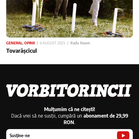
GENERAL
,
OPINII
6 AUGUST 2025
Radu Naum
Tovarășcicul
Mulțumim că ne citești!
Dacă vrei să ne susții, cumpără un
abonament de 29,99
RON
.
Susține-ne