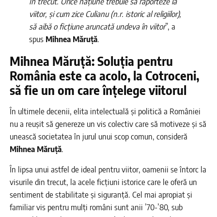
În trecut. Orice națiune trebuie să raporteze la
viitor, și cum zice Culianu (n.r. istoric al religiilor),
să aibă o ficțiune aruncată undeva în viitor
”, a
spus
Mihnea Măruță
.
Mihnea Măruță: Soluția pentru
România este ca acolo, la Cotroceni,
să fie un om care înțelege viitorul
În ultimele decenii, elita intelectuală și politică a României
nu a reușit să genereze un vis colectiv care să motiveze și să
unească societatea în jurul unui scop comun, consideră
Mihnea Măruță
.
În lipsa unui astfel de ideal pentru viitor, oamenii se întorc la
visurile din trecut, la acele ficțiuni istorice care le oferă un
sentiment de stabilitate și siguranță. Cel mai apropiat și
familiar vis pentru mulți români sunt anii ’70-’80, sub