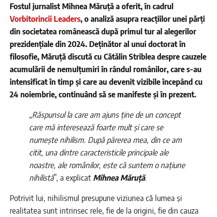
Fostul jurnalist Mihnea Măruță a oferit, în cadrul
Vorbitorincii Leaders
, o analiză asupra reacțiilor unei părți
din societatea românească după primul tur al alegerilor
prezidențiale din 2024. Deținător al unui doctorat în
filosofie, Măruță discută cu Cătălin Striblea despre cauzele
acumulării de nemulțumiri în rândul românilor, care s-au
intensificat în timp și care au devenit vizibile începând cu
24 noiembrie, continuând să se manifeste și în prezent.
„
Răspunsul la care am ajuns ține de un concept
care mă interesează foarte mult și care se
numește nihilism. După părerea mea, din ce am
citit, una dintre caracteristicile principale ale
noastre, ale românilor, este că suntem o națiune
nihilistă
”, a explicat
Mihnea Măruță
.
Potrivit lui, nihilismul presupune viziunea că lumea și
realitatea sunt intrinsec rele, fie de la origini, fie din cauza