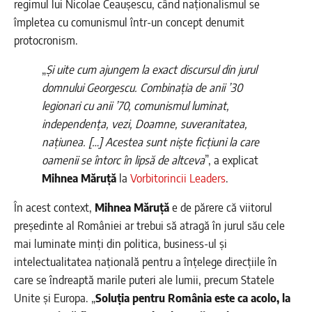
regimul lui Nicolae Ceaușescu, când naționalismul se
împletea cu comunismul într-un concept denumit
protocronism.
„
Și uite cum ajungem la exact discursul din jurul
domnului Georgescu. Combinația de anii ’30
legionari cu anii ’70, comunismul luminat,
independența, vezi, Doamne, suveranitatea,
națiunea. […] Acestea sunt niște ficțiuni la care
oamenii se întorc în lipsă de altceva
”, a explicat
Mihnea Măruță
la
Vorbitorincii Leaders
.
În acest context,
Mihnea Măruță
e de părere că viitorul
președinte al României ar trebui să atragă în jurul său cele
mai luminate minți din politica, business-ul și
intelectualitatea națională pentru a înțelege direcțiile în
care se îndreaptă marile puteri ale lumii, precum Statele
Unite și Europa. „
Soluția pentru România este ca acolo, la