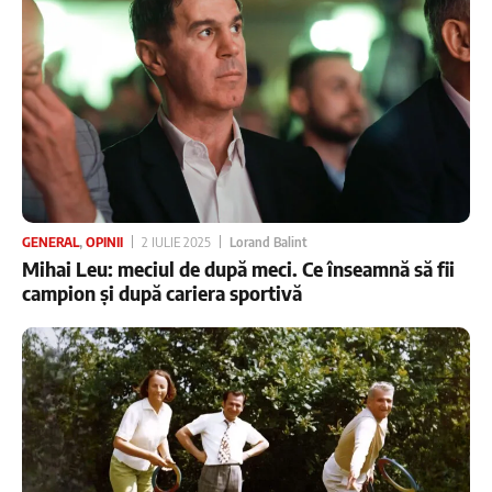
GENERAL
,
OPINII
2 IULIE 2025
Lorand Balint
Mihai Leu: meciul de după meci. Ce înseamnă să fii
campion și după cariera sportivă