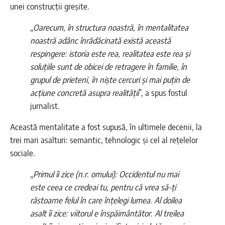
unei construcții greșite.
„
Oarecum, în structura noastră, în mentalitatea
noastră adânc înrădăcinată există această
respingere: istoria este rea, realitatea este rea și
soluțiile sunt de obicei de retragere în familie, în
grupul de prieteni, în niște cercuri și mai puțin de
acțiune concretă asupra realității
”, a spus fostul
jurnalist.
Această mentalitate a fost supusă, în ultimele decenii, la
trei mari asalturi: semantic, tehnologic și cel al rețelelor
sociale.
„
Primul îi zice (n.r. omului): Occidentul nu mai
este ceea ce credeai tu, pentru că vrea să-ți
răstoarne felul în care înțelegi lumea. Al doilea
asalt îi zice: viitorul e înspăimântător. Al treilea