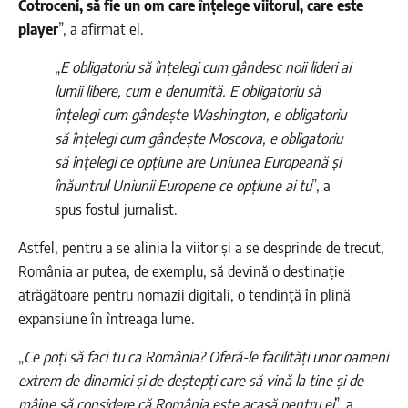
Cotroceni, să fie un om care înțelege viitorul, care este
player
”, a afirmat el.
„
E obligatoriu să înțelegi cum gândesc noii lideri ai
lumii libere, cum e denumită. E obligatoriu să
înțelegi cum gândește Washington, e obligatoriu
să înțelegi cum gândește Moscova, e obligatoriu
să înțelegi ce opțiune are Uniunea Europeană și
înăuntrul Uniunii Europene ce opțiune ai tu
”, a
spus fostul jurnalist.
Astfel, pentru a se alinia la viitor și a se desprinde de trecut,
România ar putea, de exemplu, să devină o destinație
atrăgătoare pentru nomazii digitali, o tendință în plină
expansiune în întreaga lume.
„
Ce poți să faci tu ca România? Oferă-le facilități unor oameni
extrem de dinamici și de deștepți care să vină la tine și de
mâine să considere că România este acasă pentru ei
”, a