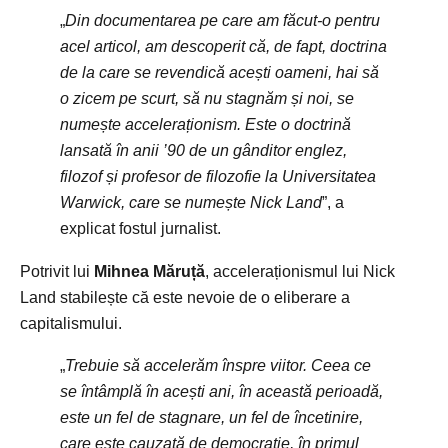
„
Din documentarea pe care am făcut-o pentru
acel articol, am descoperit că, de fapt, doctrina
de la care se revendică acești oameni, hai să
o zicem pe scurt, să nu stagnăm și noi, se
numește acceleraționism. Este o doctrină
lansată în anii ’90 de un gânditor englez,
filozof și profesor de filozofie la Universitatea
Warwick, care se numește Nick Land
”, a
explicat fostul jurnalist.
Potrivit lui
Mihnea Măruță
, acceleraționismul lui Nick
Land stabilește că este nevoie de o eliberare a
capitalismului.
„
Trebuie să accelerăm înspre viitor. Ceea ce
se întâmplă în acești ani, în această perioadă,
este un fel de stagnare, un fel de încetinire,
care este cauzată de democrație, în primul