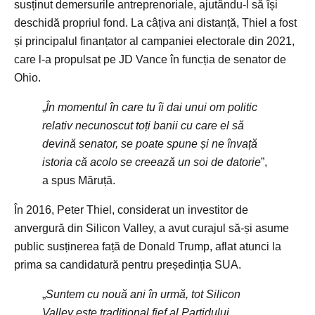
susținut demersurile antreprenoriale, ajutându-l să își
deschidă propriul fond. La câțiva ani distanță, Thiel a fost
și principalul finanțator al campaniei electorale din 2021,
care l-a propulsat pe JD Vance în funcția de senator de
Ohio.
„
În momentul în care tu îi dai unui om politic
relativ necunoscut toți banii cu care el să
devină senator, se poate spune și ne învață
istoria că acolo se creează un soi de datorie
”,
a spus Măruță.
În 2016, Peter Thiel, considerat un investitor de
anvergură din Silicon Valley, a avut curajul să-și asume
public susținerea față de Donald Trump, aflat atunci la
prima sa candidatură pentru președinția SUA.
„
Suntem cu nouă ani în urmă, tot Silicon
Valley este tradițional fief al Partidului