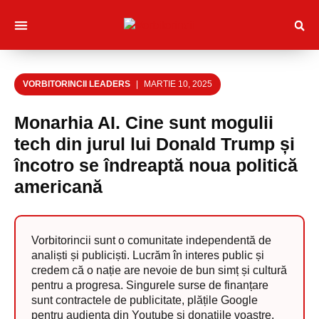
Despre noi
Muncitori cu Artele
Tineri Scriitorinci
VORBITORINCII LEADERS
MARTIE 10, 2025
Monarhia AI. Cine sunt mogulii
tech din jurul lui Donald Trump și
încotro se îndreaptă noua politică
americană
Vorbitorincii sunt o comunitate independentă de
analiști și publiciști. Lucrăm în interes public și
credem că o nație are nevoie de bun simț și cultură
pentru a progresa. Singurele surse de finanțare
sunt contractele de publicitate, plățile Google
pentru audiența din Youtube și donațiile voastre.