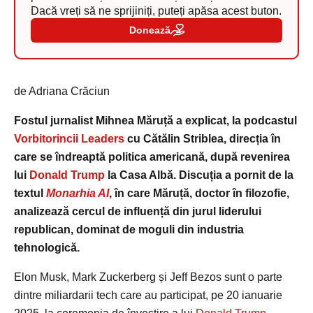
Dacă vreți să ne sprijiniți, puteți apăsa acest buton.
Donează
de Adriana Crăciun
Fostul jurnalist Mihnea Măruță a explicat, la podcastul
Vorbitorincii Leaders
cu Cătălin Striblea, direcția în
care se îndreaptă politica americană, după revenirea
lui
Donald Trump
la Casa Albă. Discuția a pornit de la
textul
Monarhia AI
, în care Măruță, doctor în filozofie,
analizează cercul de influență din jurul liderului
republican, dominat de moguli din industria
tehnologică.
Elon Musk, Mark Zuckerberg și Jeff Bezos sunt o parte
dintre miliardarii tech care au participat, pe 20 ianuarie