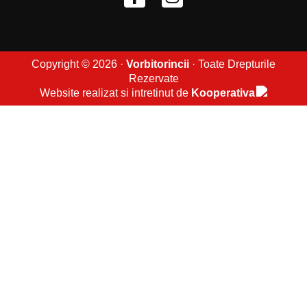
Copyright © 2026 ·
Vorbitorincii
· Toate Drepturile
Rezervate
Website realizat si intretinut de
Kooperativa