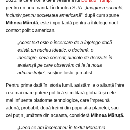
2025, la ceremonia de învestire a lui
Donald Trump
,
pentru un nou mandat în fruntea SUA. „
Imaginea șocantă,
inclusiv pentru societatea americană
”, după cum spune
Mihnea Măruță
, este importantă pentru a înțelege noul
context politic american.
„
Acest text este o încercare de a înțelege dacă
există un nucleu ideatic, o doctrină, o
ideologie, ceva coerent, dincolo de deciziile în
avalanșă pe care observăm că le ia noua
administrație
”, susține fostul jurnalist.
Pentru prima dată în istoria lumii, asistăm la o alianță între
cea mai mare putere politică și militară globală și cele
mai influente platforme tehnologice, care împreună
adună, probabil, două treimi din populația planetei, sau
cel puțin jumătate din aceasta, consideră
Mihnea Măruță
.
„
Ceea ce am încercat eu în textul Monarhia