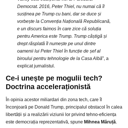
Democrat. 2016, Peter Thiel, nu numai că îl
susținea pe Trump cu bani, dar se duce și
vorbește la Convenția Națională Republicană,
e un discurs faimos în care zice că soluția
pentru America este Trump. Trump câștigă și
drept răsplată îl numește pe unul dintre
oamenii lui Peter Thiel în funcție de șef al
biroului pentru tehnologie de la Casa Albă
”, a
explicat jurnalistul.
Ce-i unește pe mogulii tech?
Doctrina acceleraționistă
În opinia acestor miliardari din zona tech, care îl
înconjoară pe Donald Trump, principalul obstacol în calea
libertății și a realizării viziunii lor privind tehno-eficiența
este democrația reprezentativă, spune
Mihnea Măruță
.