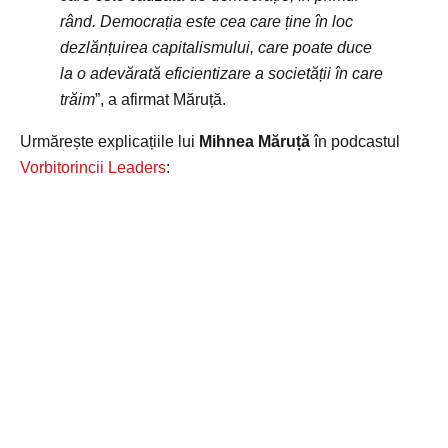
rând. Democrația este cea care ține în loc
dezlănțuirea capitalismului, care poate duce
la o adevărată eficientizare a societății în care
trăim
”, a afirmat Măruță.
Urmărește explicațiile lui
Mihnea Măruță
în podcastul
Vorbitorincii Leaders
: