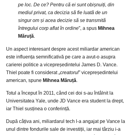
pe loc. De ce? Pentru că ei sunt obișnuiți, din
mediul privat, ca decizia să fie luată de un
singur om și acea decizie să se transmită
întregului corp aflat în ordine
”, a spus
Mihnea
Măruță
.
Un aspect interesant despre acest miliardar american
este influența semnificativă pe care a avut-o asupra
carierei politice a vicepreședintelui James D. Vance.
Thiel poate fi considerat „
creatorul
” vicepreședintelui
american, spune
Mihnea Măruță
.
Totul a început în 2011, când cei doi s-au întâlnit la
Universitatea Yale, unde JD Vance era student la drept,
iar Thiel susținea o conferință.
După câțiva ani, miliardarul tech l-a angajat pe Vance la
unul dintre fondurile sale de investiții, iar mai târziu i-a