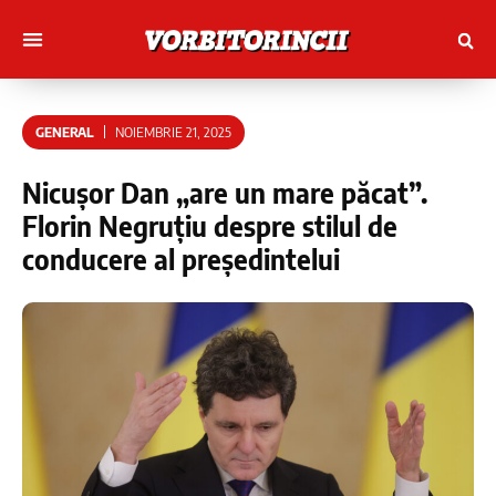
Muncitori cu Artele
Tineri Scriitorinci
GENERAL
NOIEMBRIE 21, 2025
Nicușor Dan „are un mare păcat”.
Florin Negruțiu despre stilul de
conducere al președintelui