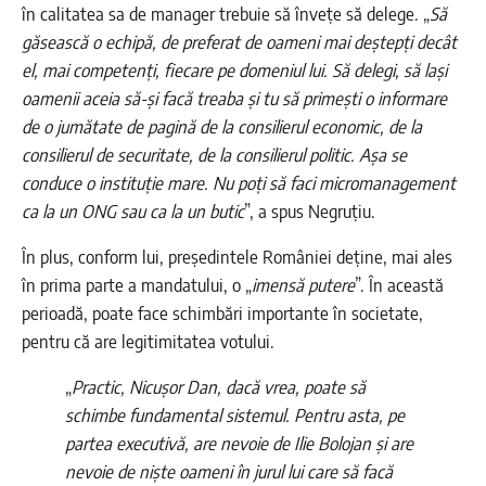
în calitatea sa de manager trebuie să învețe să delege. „
Să
găsească o echipă, de preferat de oameni mai deștepți decât
el, mai competenți, fiecare pe domeniul lui. Să delegi, să lași
oamenii aceia să-și facă treaba și tu să primești o informare
de o jumătate de pagină de la consilierul economic, de la
consilierul de securitate, de la consilierul politic. Așa se
conduce o instituție mare. Nu poți să faci micromanagement
ca la un ONG sau ca la un butic
”, a spus Negruțiu.
În plus, conform lui, președintele României deține, mai ales
în prima parte a mandatului, o „
imensă putere
”. În această
perioadă, poate face schimbări importante în societate,
pentru că are legitimitatea votului.
„
Practic, Nicușor Dan, dacă vrea, poate să
schimbe fundamental sistemul. Pentru asta, pe
partea executivă, are nevoie de Ilie Bolojan și are
nevoie de niște oameni în jurul lui care să facă