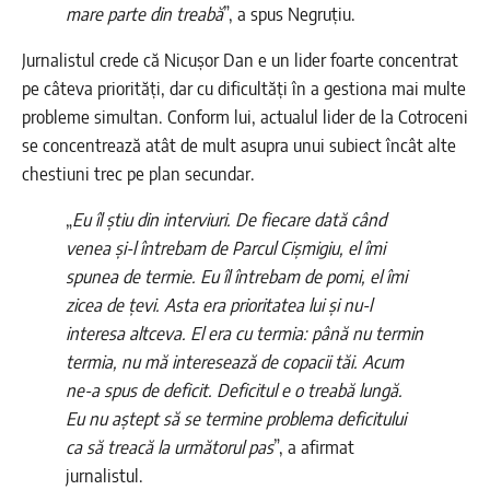
mare parte din treabă
”, a spus Negruțiu.
Jurnalistul crede că Nicușor Dan e un lider foarte concentrat
pe câteva priorități, dar cu dificultăți în a gestiona mai multe
probleme simultan. Conform lui, actualul lider de la Cotroceni
se concentrează atât de mult asupra unui subiect încât alte
chestiuni trec pe plan secundar.
„
Eu îl știu din interviuri. De fiecare dată când
venea și-l întrebam de Parcul Cișmigiu, el îmi
spunea de termie. Eu îl întrebam de pomi, el îmi
zicea de țevi. Asta era prioritatea lui și nu-l
interesa altceva. El era cu termia: până nu termin
termia, nu mă interesează de copacii tăi. Acum
ne-a spus de deficit. Deficitul e o treabă lungă.
Eu nu aștept să se termine problema deficitului
ca să treacă la următorul pas
”, a afirmat
jurnalistul.