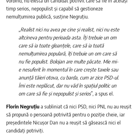
vorbind, nu exista un candidat potrivit care să fie în același
timp serios, nepopulist și capabil să gestioneze
nemulțumirea publică, susține Negruțiu.
„
Realist nici nu avea pe cine și realist, nici nu este
altcineva pentru perioada asta. Îți trebuie un om
care să ia toate gloanțele, care să ia toată
nemulțumirea populară, îți trebuie un om care să
nu fie populist. Bolojan are multe păcate. Mie mi-
e nesuferit în momentul în care crește taxele sau
anunță tăieri otova, cu barda, cum ar zice PSD-ul.
Îmi este neplăcut, dar nu văd în spațiul politic un
om care să fie și nepopulist și serios
”, a spus el.
Florin Negruțiu
a subliniat că nici PSD, nici PNL nu au reușit
să propună o persoană potrivită pentru o poziție cheie, iar
președintele Nicușor Dan nu a reușit să găsească nici el
candidați potriviți.