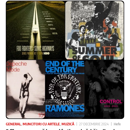
GENERAL
,
MUNCITORI CU ARTELE
,
MUZICĂ
27 DECEMBRIE 2024
Hefe