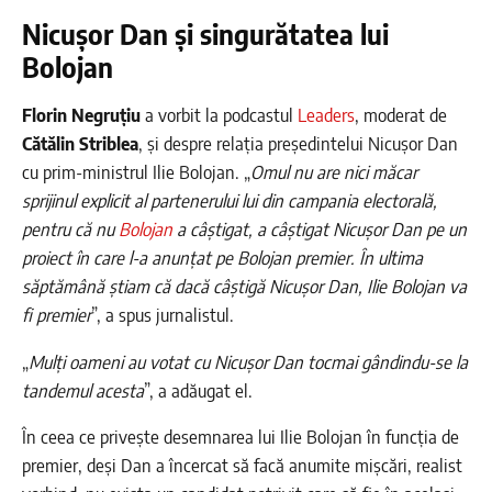
Nicușor Dan și singurătatea lui
Bolojan
Florin Negruțiu
a vorbit la podcastul
Leaders
, moderat de
Cătălin Striblea
, și despre relația președintelui Nicușor Dan
cu prim-ministrul Ilie Bolojan. „
Omul nu are nici măcar
sprijinul explicit al partenerului lui din campania electorală,
pentru că nu
Bolojan
a câștigat, a câștigat Nicușor Dan pe un
proiect în care l-a anunțat pe Bolojan premier. În ultima
săptămână știam că dacă câștigă Nicușor Dan, Ilie Bolojan va
fi premier
”, a spus jurnalistul.
„
Mulți oameni au votat cu Nicușor Dan tocmai gândindu-se la
tandemul acesta
”, a adăugat el.
În ceea ce privește desemnarea lui Ilie Bolojan în funcția de
premier, deși Dan a încercat să facă anumite mișcări, realist