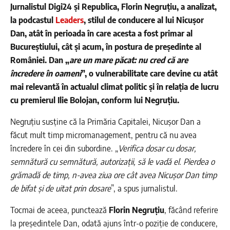
Jurnalistul Digi24 și Republica, Florin Negruțiu, a analizat,
la podcastul
Leaders
, stilul de conducere al lui Nicușor
Dan, atât în perioada în care acesta a fost primar al
Bucureștiului, cât și acum, în postura de președinte al
României. Dan „
are un mare păcat: nu cred că are
încredere în oameni
”, o vulnerabilitate care devine cu atât
mai relevantă în actualul climat politic și în relația de lucru
cu premierul Ilie Bolojan, conform lui Negruțiu.
Negruțiu susține că la Primăria Capitalei, Nicușor Dan a
făcut mult timp micromanagement, pentru că nu avea
încredere în cei din subordine. „
Verifica dosar cu dosar,
semnătură cu semnătură, autorizații, să le vadă el. Pierdea o
grămadă de timp, n-avea ziua ore cât avea Nicușor Dan timp
de bifat și de uitat prin dosare
”, a spus jurnalistul.
Tocmai de aceea, punctează
Florin Negruțiu
, făcând referire
la președintele Dan, odată ajuns într-o poziție de conducere,