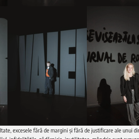
ltate, excesele fără de margini și fără de justificare ale unui di