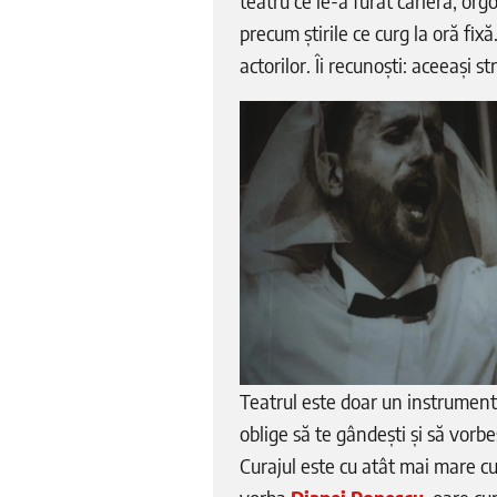
teatru ce le-a furat cariera, orgo
precum știrile ce curg la oră fixă
actorilor. Îi recunoști: aceeași s
Teatrul este doar un instrument p
oblige să te gândești și să vorbe
Curajul este cu atât mai mare cu 