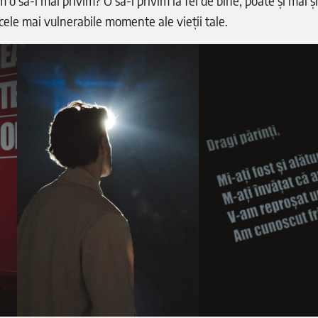
m o să-i mai privim? O să-i privim la fel de bine, poate și mai ș
cele mai vulnerabile momente ale vieții tale.