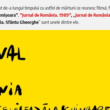
t de-a lungul timpului cu astfel de mărturii ce reunesc filmul, f
imișoara”
,
”Jurnal de România. 1989”
,
„Jurnal de România
ia. Sfântu Gheorghe
” sunt unele dintre ele.