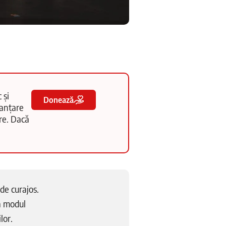
 și
Donează
nanțare
tre. Dacă
de curajos.
a modul
lor.