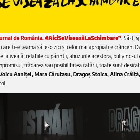
Jurnal de România.
#AiciSeViseazăLaSchimbare”
. Să-ți 
e care ți-e teamă să le-o zici și celor mai apropiați e crâncen. 
e la iveală: relațiile cu părinții, abuzurile acestora, bullying-ul
ompromisul, trădarea sau posibilitatea ratării, toate sunt deșirat
Voicu Aaniței, Mara Căruțașu, Dragoș Stoica, Alina Crăiță
rol.