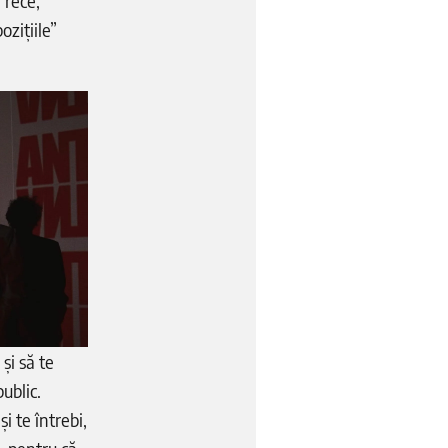
 rece,
ozițiile”
și să te
ublic.
i te întrebi,