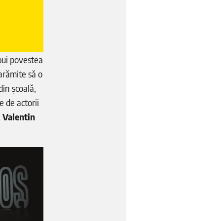
spui povestea
Darămite să o
 din școală,
e de actorii
, Valentin