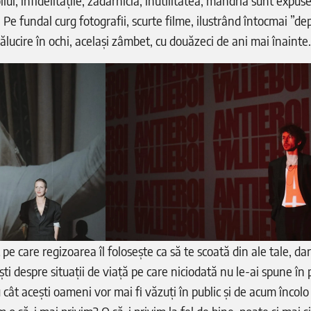
liul, infidelitățile, zădărnicia, inutilitatea, mândria sunt expuse
. Pe fundal curg fotografii, scurte filme, ilustrând întocmai ”dep
trălucire în ochi, același zâmbet, cu douăzeci de ani mai înainte.
e care regizoarea îl folosește ca să te scoată din ale tale, dar 
ști despre situații de viață pe care niciodată nu le-ai spune în p
cât acești oameni vor mai fi văzuți în public și de acum încolo ș