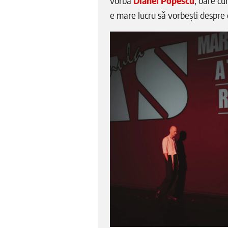
vorba
Dianei Popescu
, oare cu
e mare lucru să vorbești despre 