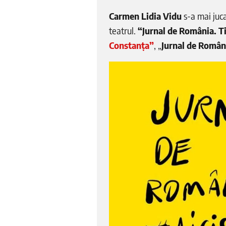
Carmen Lidia Vidu
s-a mai juca
teatrul.
“Jurnal de România. T
Constanța”
, „
Jurnal de Român