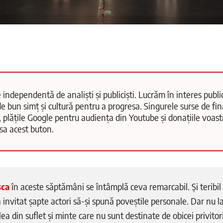
 independentă de analiști și publiciști. Lucrăm în interes public
e bun simț și cultură pentru a progresa. Singurele surse de fi
, plățile Google pentru audiența din Youtube și donațiile voas
păsa acest buton.
sca
în aceste săptămâni se întâmplă ceva remarcabil. Și teribil 
invitat șapte actori să-și spună poveștile personale. Dar nu l
lea din suflet și minte care nu sunt destinate de obicei privitori