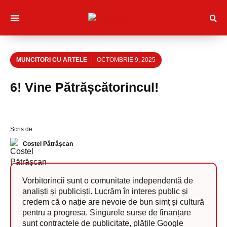
Despre noi
Muncitori cu Artele
Tineri Scriitorinci
MUNCITORI CU ARTELE
OCTOMBRIE 9, 2025
6! Vine Pătrășcătorincul!
Scris de:
Costel Pătrășcan
Vorbitorincii sunt o comunitate independentă de
analiști și publiciști. Lucrăm în interes public și
credem că o nație are nevoie de bun simț și cultură
pentru a progresa. Singurele surse de finanțare
sunt contractele de publicitate, plățile Google