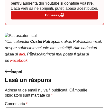
pentru audiența din Youtube și donațiile voastre.
Dacă vreți să ne sprijiniți, puteți apăsa acest buton.
Donează
*Caricaturistul
Costel Pătrășcan
, alias Pătrășcătorincul,
despre subiectele actuale ale societății. Alte caricaturi
găsiți și
aici
. Pătrășcătorincul mai poate fi găsit și
pe
Facebook.
Înapoi
Lasă un răspuns
Adresa ta de email nu va fi publicată.
Câmpurile
obligatorii sunt marcate cu
*
Comentariu
*