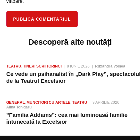
viitoare.
Descoperă alte noutăți
TEATRU
,
TINERI SCRIITORINCI
8 IUNIE 2026
Ruxandra Voinea
Ce vede un psihanalist în „Dark Play”, spectacolu
de la Teatrul Excelsior
GENERAL
,
MUNCITORI CU ARTELE
,
TEATRU
9 APRILIE 2026
Alina Tonigaru
”Familia Addams”: cea mai luminoasă familie
întunecată la Excelsior