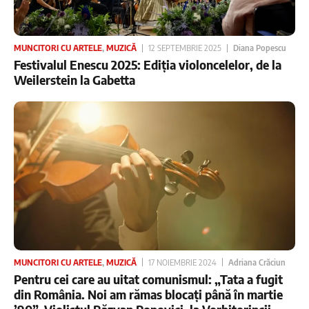
MUNCITORI CU ARTELE
,
MUZICĂ
12 SEPTEMBRIE 2025
Diana Popescu
Festivalul Enescu 2025: Ediția violoncelelor, de la
Weilerstein la Gabetta
MUNCITORI CU ARTELE
,
MUZICĂ
17 NOIEMBRIE 2024
Adriana Crăciun
Pentru cei care au uitat comunismul: „Tata a fugit
din România. Noi am rămas blocați până în martie