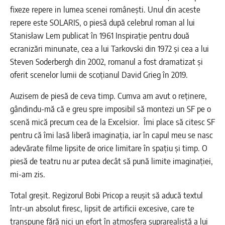
fixeze repere in lumea scenei românești. Unul din aceste
repere este SOLARIS, o piesă după celebrul roman al lui
Stanisław Lem publicat în 1961 Inspirație pentru două
ecranizări minunate, cea a lui Tarkovski din 1972 și cea a lui
Steven Soderbergh din 2002, romanul a fost dramatizat și
oferit scenelor lumii de scoțianul David Grieg în 2019.
Auzisem de piesă de ceva timp. Cumva am avut o reținere,
gândindu-mă că e greu spre imposibil să montezi un SF pe o
scenă mică precum cea de la Excelsior. Îmi place să citesc SF
pentru că îmi lasă liberă imaginația, iar în capul meu se nasc
adevărate filme lipsite de orice limitare în spațiu și timp. O
piesă de teatru nu ar putea decât să pună limite imaginației,
mi-am zis.
Total greșit. Regizorul Bobi Pricop a reușit să aducă textul
într-un absolut firesc, lipsit de artificii excesive, care te
transpune fără nici un efort în atmosfera suprarealistă a lui