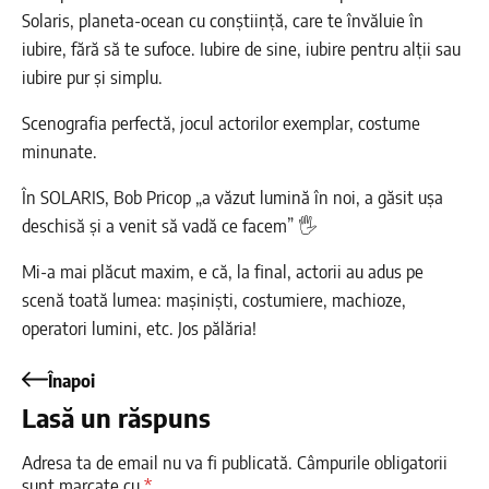
Solaris, planeta-ocean cu conștiință, care te învăluie în
iubire, fără să te sufoce. Iubire de sine, iubire pentru alții sau
iubire pur și simplu.
Scenografia perfectă, jocul actorilor exemplar, costume
minunate.
În SOLARIS, Bob Pricop „a văzut lumină în noi, a găsit ușa
deschisă și a venit să vadă ce facem” 🖐
Mi-a mai plăcut maxim, e că, la final, actorii au adus pe
scenă toată lumea: mașiniști, costumiere, machioze,
operatori lumini, etc. Jos pălăria!
Înapoi
Lasă un răspuns
Adresa ta de email nu va fi publicată.
Câmpurile obligatorii
sunt marcate cu
*