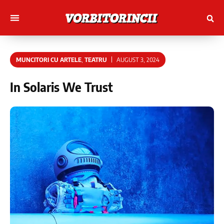
Muncitori cu Artele
Tineri Scriitorinci
MUNCITORI CU ARTELE
,
TEATRU
AUGUST 3, 2024
In Solaris We Trust