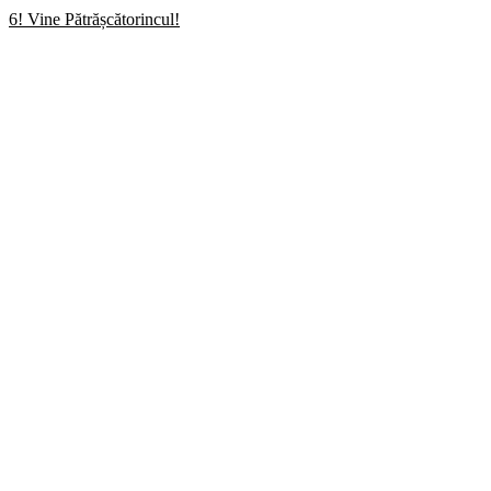
6! Vine Pătrășcătorincul!