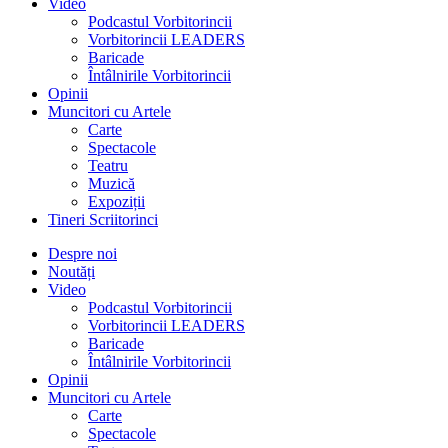
Video
Podcastul Vorbitorincii
Vorbitorincii LEADERS
Baricade
Întâlnirile Vorbitorincii
Opinii
Muncitori cu Artele
Carte
Spectacole
Teatru
Muzică
Expoziții
Tineri Scriitorinci
Despre noi
Noutăți
Video
Podcastul Vorbitorincii
Vorbitorincii LEADERS
Baricade
Întâlnirile Vorbitorincii
Opinii
Muncitori cu Artele
Carte
Spectacole