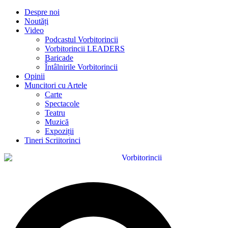
Despre noi
Noutăți
Video
Podcastul Vorbitorincii
Vorbitorincii LEADERS
Baricade
Întâlnirile Vorbitorincii
Opinii
Muncitori cu Artele
Carte
Spectacole
Teatru
Muzică
Expoziții
Tineri Scriitorinci