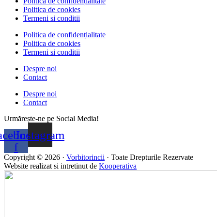
Politica de confidențialitate
Politica de cookies
Termeni si conditii
Politica de confidențialitate
Politica de cookies
Termeni si conditii
Despre noi
Contact
Despre noi
Contact
Urmărește-ne pe Social Media!
acebook-
Instagram
f
Copyright © 2026 ·
Vorbitorincii
· Toate Drepturile Rezervate
Website realizat si intretinut de
Kooperativa