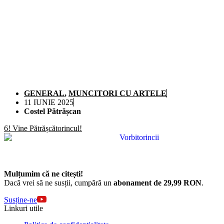
GENERAL
,
MUNCITORI CU ARTELE
11 IUNIE 2025
Costel Pătrășcan
6! Vine Pătrășcătorincul!
Mulțumim că ne citești!
Dacă vrei să ne susții, cumpără un
abonament de 29,99 RON
.
Susține-ne
Linkuri utile