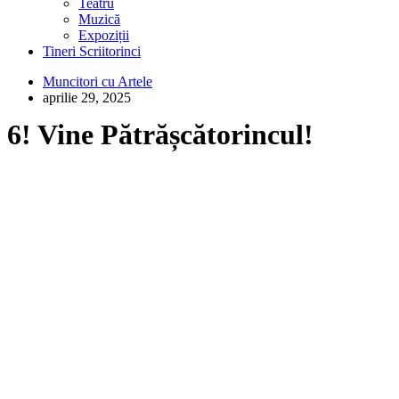
Teatru
Muzică
Expoziții
Tineri Scriitorinci
Muncitori cu Artele
aprilie 29, 2025
6! Vine Pătrășcătorincul!