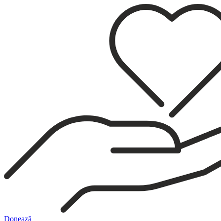
Sari
la
conținut
Donează