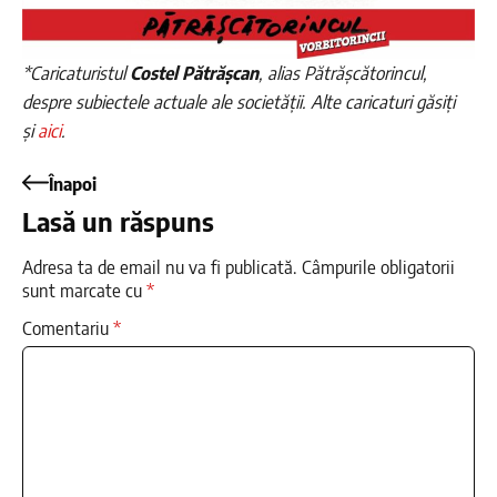
*Caricaturistul
Costel Pătrășcan
, alias Pătrășcătorincul,
despre subiectele actuale ale societății. Alte caricaturi găsiți
și
aici
.
Înapoi
Lasă un răspuns
Adresa ta de email nu va fi publicată.
Câmpurile obligatorii
sunt marcate cu
*
Comentariu
*