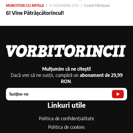
MUNCITORI CU ARTELE
14 DECEMBRIE 2025
Costel Pătrășcan
6! Vine Pătrășcătorincul!
Mulțumim că ne citești!
Dacă vrei să ne susții, cumpără un
abonament de 29,99
RON
.
Susține-ne
Linkuri utile
Politica de confidențialitate
Politica de cookies