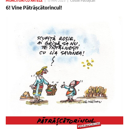
MUNCITORI CU ARTELE
15 MAI 2025
Costel Pătrășcan
6! Vine Pătrășcătorincul!