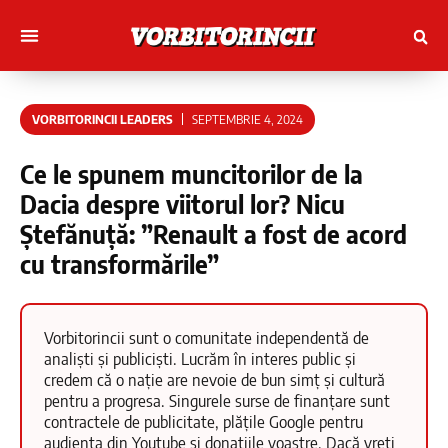
Muncitori cu Artele
Tineri Scriitorinci
VORBITORINCII LEADERS
SEPTEMBRIE 4, 2024
Ce le spunem muncitorilor de la
Dacia despre viitorul lor? Nicu
Ștefănuță: ”Renault a fost de acord
cu transformările”
Vorbitorincii sunt o comunitate independentă de
analiști și publiciști. Lucrăm în interes public și
credem că o nație are nevoie de bun simț și cultură
pentru a progresa. Singurele surse de finanțare sunt
contractele de publicitate, plățile Google pentru
audiența din Youtube și donațiile voastre. Dacă vreți