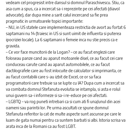
vedeam cel progresist intre dansul si domnul Paraschivescu. Stiu, ca
asa cum a spus, ca a incercat sa-i reprezinte pe cei afectati (diavol
advocate), dar dupa mine a sarit calul incercand sa fie prea
pragmatic in urmatoarele topici importante:
– NU, in US statele care implementeaza restrictia de avort au fortat 6
saptamani nu 14 (traiesc in US si sunt uimit de influenta si puterea
ipocriziei locale). La 6 saptamani o femeie inca nu stie precis ca e
gravida.
– Ce vor face muncitorii de la Logan? – ce au facut englezii care
foloseau panze cand au aparut motoarele disel, ce au facut cei care
conduceau carute cand au aparut automobilele, ce au facut
dactilografele care au fost inlocuite de calculator si imprimanta, ce
au facut contabilii care s-au izbit de Excel, ce or sa faca
programatorii care trebuie sa se lupte cu IA? Dupa cum a incercat sa
va combata domnul Stefanuta evolutia se intampla, si asta e rolul
unui guvern sa-i informeze si sa-i re-educe pe cei afectati.
– LGBTQ – va rog puneti intrebari ca si cum ati fi una/unul din acei
oameni sau parintii lor. Pe urma ascultati ce spune domnul
Stefanuta referitor la cat de multe aspecte sunt ascunse pe care le
luam de gata numai pentru ca suntem barbati si albi. Istoria scrisa va
arata inca de la Romani ca au fost LGBT.