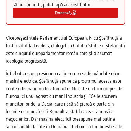
să ne sprijiniți, puteți apăsa acest buton.
Donează
Vicepreședintele Parlamentului European, Nicu Ștefănuță a
fost invitat la Leaders, dialogul cu Cătălin Striblea. Ștefănuță
este singurul europarlamentar român care și-a asumat
ideologia progresistă.
Întrebat despre presiunea ca în Europa să fie vândute doar
mașini electrice, Ștefănuță spune că programul acesta este
dorit și de marii producători auto. Nu este un lucru impus de
Europa, ci unul agreat cu marii industriași. ”Ce le spunem
muncitorilor de la Dacia, care riscă să piardă o parte din
locurile de muncă? Că Renault a stat la această masă a
negocierilor. Dar mașina electrică presupune mai puține
subansamble făcute în România. Trebuie să fim onești să le