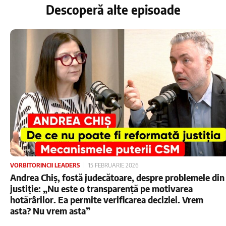
Descoperă alte episoade
VORBITORINCII LEADERS
15 FEBRUARIE 2026
Andrea Chiș, fostă judecătoare, despre problemele din
justiție: „Nu este o transparență pe motivarea
hotărârilor. Ea permite verificarea deciziei. Vrem
asta? Nu vrem asta”