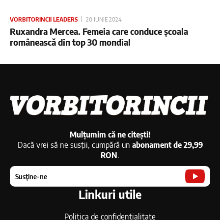
VORBITORINCII LEADERS
20 IUNIE 2024
Ruxandra Mercea. Femeia care conduce școala
românească din top 30 mondial
Mulțumim că ne citești!
Dacă vrei să ne susții, cumpără un
abonament de 29,99
RON
.
Susține-ne
Linkuri utile
Politica de confidențialitate