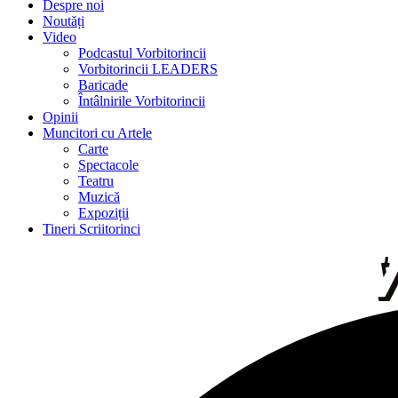
Despre noi
Noutăți
Video
Podcastul Vorbitorincii
Vorbitorincii LEADERS
Baricade
Întâlnirile Vorbitorincii
Opinii
Muncitori cu Artele
Carte
Spectacole
Teatru
Muzică
Expoziții
Tineri Scriitorinci