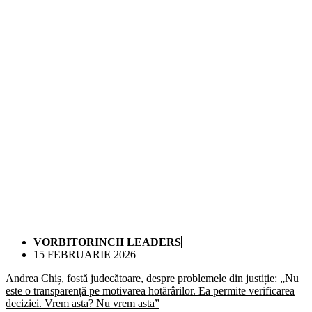
VORBITORINCII LEADERS
15 FEBRUARIE 2026
Andrea Chiș, fostă judecătoare, despre problemele din justiție: „Nu
este o transparență pe motivarea hotărârilor. Ea permite verificarea
deciziei. Vrem asta? Nu vrem asta”