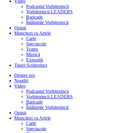
Video
Podcastul Vorbitorincii
Vorbitorincii LEADERS
Baricade
Întâlnirile Vorbitorincii
Opinii
Muncitori cu Artele
Carte
Spectacole
Teatru
Muzică
Expoziții
Tineri Scriitorinci
Despre noi
Noutăți
Video
Podcastul Vorbitorincii
Vorbitorincii LEADERS
Baricade
Întâlnirile Vorbitorincii
Opinii
Muncitori cu Artele
Carte
Spectacole