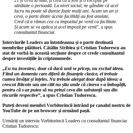
21 și ceva la sută, și cred că a fost și o excepție pe
sănătate o perioadă. La nivel social, ne gândim că acel
lucru nu poate să dureze foate mulți ani. Acum un an și
ceva, o parte dintre aceste facilități au fost anulate.
Cred că a rămas cea cu impozitul pe venit ca facilitate.
Și acum se va aplica și acel impozit pe venit
”, a spus
consultantul financiar.
Interviurile Leaders au întotdeauna și o parte destinată
membrilor plătitori. Cătălin Striblea și Cristian Tudorescu au
stat de vorbă în această secțiune despre ce crede consultantul
despre investițiile în criptomonede.
„
Eu nu investesc, doar că dacă unii se pricep, nu exclud ideea.
Fiind un domeniu care diferă de finanțele clasice, el trebuie
cumva învățat și înțeles. Nu trebuie alergat doar după ideea: a
crescut Bitcoin sau am citit nu știu unde că cineva s-a îmbogățit,
pentru că s-ar putea să nu prinzi ceva din substanță sau din
riscurile respective
”, a spus Cristian Tudorescu.
Puteți deveni membri Vorbitorincii intrând pe canalul nostru de
YouTube de pe un browser și urmând pașii.
Urmăriți un interviu Vorbitorincii Leaders cu consultantul financiar
Cristian Tudorescu: