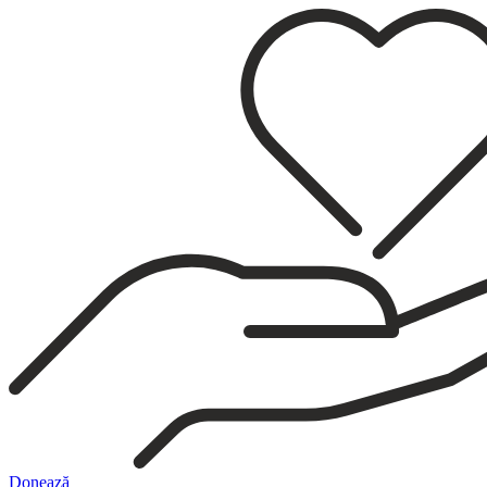
Sari
la
conținut
Donează