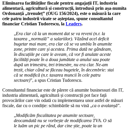
Eliminarea facilităților fiscale pentru angajații IT, industria
alimentară, agricultură și construcții, introdusă prin așa-numita
Ordonanță „trenuleț” (OUG 156/2024), este o măsură la care
cele patru industrii vizate se așteptau, spune consultantul
financiar Cristian Tudorescu, la
Leaders
.
„
Era clar că la un moment dat se va reveni (n.r. la
taxarea „normală” a salariilor). Văzând acel deficit
bugetar mai mare, era clar că se va umbla în anumite
zone, printre care și acestea. Prima dată ne gândeam,
în discuțiile pe care le aveam, că vor fi anulate aceste
facilități poate în a doua jumătate a anului sau poate
după un trimestru, trei trimestre, nu era clar. Ne-am
trezit, chiar când se făceau bugetele, în decembrie: stai
că se modifică (n.r. taxarea muncii în cele patru
sectoare)
”, a spus Cristian Tudorescu.
Consultantul financiar este de părere că anumite businessuri din IT,
industria alimentară, agricultură și construcții pot face față
provocărilor care vin odată cu implementarea unor astfel de măsuri
fiscale, dar cu o condiție: schimbările să nu vină „
ca o avalanșă
”.
„
Modificăm fiscalitatea pe anumite sectoare,
deocamdată nu se vorbește de modificarea TVA. O să
le luăm un pic pe rând, dar cine știe, poate la un