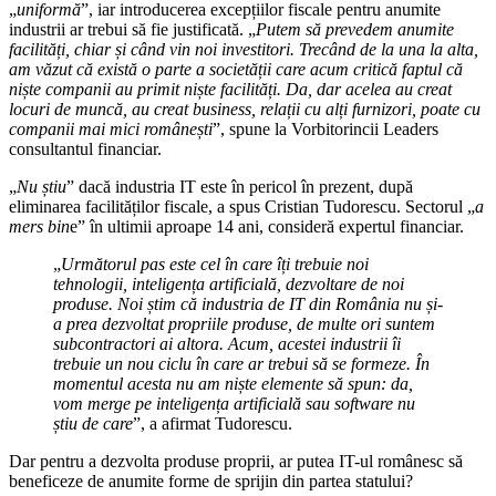
„
uniformă
”, iar introducerea excepțiilor fiscale pentru anumite
industrii ar trebui să fie justificată. „
Putem să prevedem anumite
facilități, chiar și când vin noi investitori. Trecând de la una la alta,
am văzut că există o parte a societății care acum critică faptul că
niște companii au primit niște facilități. Da, dar acelea au creat
locuri de muncă, au creat business, relații cu alți furnizori, poate cu
companii mai mici românești
”, spune la Vorbitorincii Leaders
consultantul financiar.
„
Nu știu
” dacă industria IT este în pericol în prezent, după
eliminarea facilităților fiscale, a spus Cristian Tudorescu. Sectorul „
a
mers bin
e” în ultimii aproape 14 ani, consideră expertul financiar.
„
Următorul pas este cel în care îți trebuie noi
tehnologii, inteligența artificială, dezvoltare de noi
produse. Noi știm că industria de IT din România nu și-
a prea dezvoltat propriile produse, de multe ori suntem
subcontractori ai altora. Acum, acestei industrii îi
trebuie un nou ciclu în care ar trebui să se formeze. În
momentul acesta nu am niște elemente să spun: da,
vom merge pe inteligența artificială sau software nu
știu de care
”, a afirmat Tudorescu.
Dar pentru a dezvolta produse proprii, ar putea IT-ul românesc să
beneficeze de anumite forme de sprijin din partea statului?