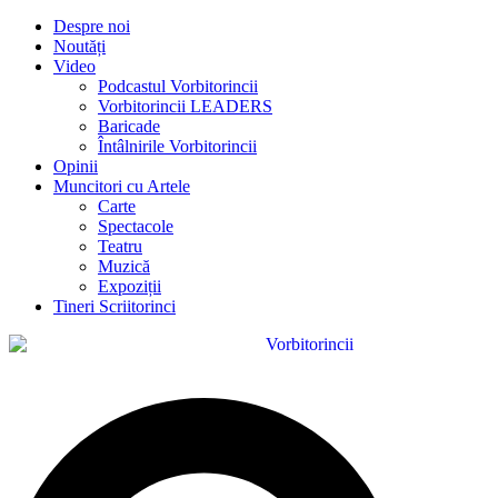
Despre noi
Noutăți
Video
Podcastul Vorbitorincii
Vorbitorincii LEADERS
Baricade
Întâlnirile Vorbitorincii
Opinii
Muncitori cu Artele
Carte
Spectacole
Teatru
Muzică
Expoziții
Tineri Scriitorinci