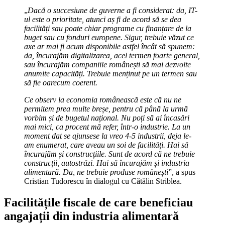
„
Dacă o succesiune de guverne a fi considerat: da, IT-
ul este o prioritate, atunci aș fi de acord să se dea
facilități sau poate chiar programe cu finanțare de la
buget sau cu fonduri europene. Sigur, trebuie văzut ce
axe ar mai fi acum disponibile astfel încât să spunem:
da, încurajăm digitalizarea, acel termen foarte general,
sau încurajăm companiile românești să mai dezvolte
anumite capacități. Trebuie menținut pe un termen sau
să fie oarecum coerent.
Ce observ la economia românească este că nu ne
permitem prea multe breșe, pentru că până la urmă
vorbim și de bugetul național. Nu poți să ai încasări
mai mici, ca procent mă refer, într-o industrie. La un
moment dat se ajunsese la vreo 4-5 industrii, deja le-
am enumerat, care aveau un soi de facilități. Hai să
încurajăm și construcțiile. Sunt de acord că ne trebuie
construcții, autostrăzi. Hai să încurajăm și industria
alimentară. Da, ne trebuie produse românești
”, a spus
Cristian Tudorescu în dialogul cu Cătălin Striblea.
Facilitățile fiscale de care beneficiau
angajații din industria alimentară