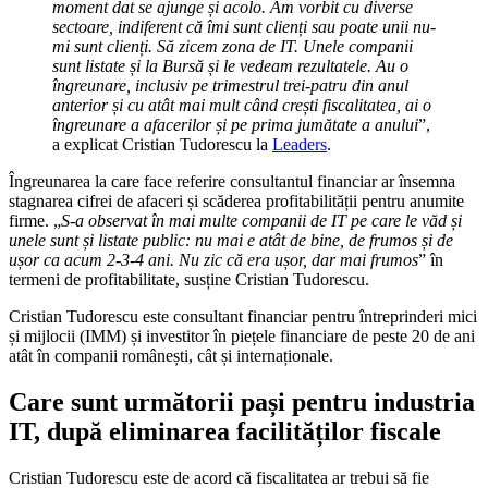
moment dat se ajunge și acolo. Am vorbit cu diverse
sectoare, indiferent că îmi sunt clienți sau poate unii nu-
mi sunt clienți. Să zicem zona de IT. Unele companii
sunt listate și la Bursă și le vedeam rezultatele. Au o
îngreunare, inclusiv pe trimestrul trei-patru din anul
anterior și cu atât mai mult când crești fiscalitatea, ai o
îngreunare a afacerilor și pe prima jumătate a anului
”,
a explicat Cristian Tudorescu la
Leaders
.
Îngreunarea la care face referire consultantul financiar ar însemna
stagnarea cifrei de afaceri și scăderea profitabilității pentru anumite
firme. „
S-a observat în mai multe companii de IT pe care le văd și
unele sunt și listate public: nu mai e atât de bine, de frumos și de
ușor ca acum 2-3-4 ani. Nu zic că era ușor, dar mai frumos
” în
termeni de profitabilitate, susține Cristian Tudorescu.
Cristian Tudorescu este consultant financiar pentru întreprinderi mici
și mijlocii (IMM) și investitor în piețele financiare de peste 20 de ani
atât în companii românești, cât și internaționale.
Care sunt următorii pași pentru industria
IT, după eliminarea facilităților fiscale
Cristian Tudorescu este de acord că fiscalitatea ar trebui să fie