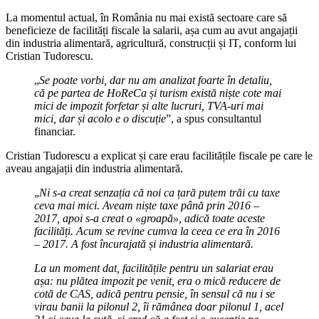
La momentul actual, în România nu mai există sectoare care să
beneficieze de facilități fiscale la salarii, așa cum au avut angajații
din industria alimentară, agricultură, construcții și IT, conform lui
Cristian Tudorescu.
„
Se poate vorbi, dar nu am analizat foarte în detaliu,
că pe partea de HoReCa și turism există niște cote mai
mici de impozit forfetar și alte lucruri, TVA-uri mai
mici, dar și acolo e o discuție
”, a spus consultantul
financiar.
Cristian Tudorescu a explicat și care erau facilitățile fiscale pe care le
aveau angajații din industria alimentară.
„
Ni s-a creat senzația că noi ca țară putem trăi cu taxe
ceva mai mici. Aveam niște taxe până prin 2016 –
2017, apoi s-a creat o «groapă», adică toate aceste
facilități. Acum se revine cumva la ceea ce era în 2016
– 2017. A fost încurajată și industria alimentară.
La un moment dat, facilitățile pentru un salariat erau
așa: nu plătea impozit pe venit, era o mică reducere de
cotă de CAS, adică pentru pensie, în sensul că nu i se
virau banii la pilonul 2, îi rămânea doar pilonul 1, acel