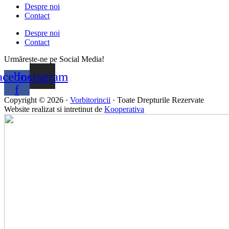
Despre noi
Contact
Despre noi
Contact
Urmărește-ne pe Social Media!
acebook-
Instagram
f
Copyright © 2026 ·
Vorbitorincii
· Toate Drepturile Rezervate
Website realizat si intretinut de
Kooperativa