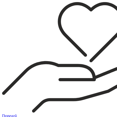
Sari
la
conținut
Donează