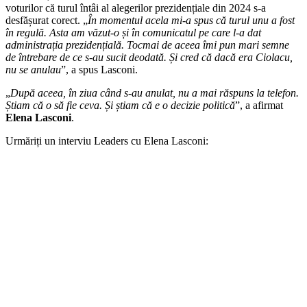
voturilor că turul întâi al alegerilor prezidențiale din 2024 s-a
desfășurat corect. „
În momentul acela mi-a spus că turul unu a fost
în regulă. Asta am văzut-o și în comunicatul pe care l-a dat
administrația prezidențială. Tocmai de aceea îmi pun mari semne
de întrebare de ce s-au sucit deodată. Și cred că dacă era Ciolacu,
nu se anulau
”, a spus Lasconi.
„
După aceea, în ziua când s-au anulat, nu a mai răspuns la telefon.
Știam că o să fie ceva. Și știam că e o decizie politică
”, a afirmat
Elena Lasconi
.
Urmăriți un interviu Leaders cu Elena Lasconi: