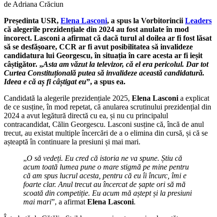
de Adriana Crăciun
Președinta USR,
Elena Lasconi
, a spus la Vorbitorincii
Leaders
că alegerile prezidențiale din 2024 au fost anulate în mod
incorect. Lasconi a afirmat că dacă turul al doilea ar fi fost lăsat
să se desfășoare, CCR ar fi avut posibilitatea să invalideze
candidatura lui Georgescu, în situația în care acesta ar fi ieșit
câștigător. „
Asta am văzut la televizor, că el era pericolul. Dar tot
Curtea Constituțională putea să invalideze această candidatură.
Ideea e că aș fi câștigat eu
”, a spus ea.
Candidată la alegerile prezidențiale 2025,
Elena Lasconi
a explicat
de ce susține, în mod repetat, că anularea scrutinului prezidențial din
2024 a avut legătură directă cu ea, și nu cu principalul
contracandidat, Călin Georgescu. Lasconi susține că, încă de anul
trecut, au existat multiple încercări de a o elimina din cursă, și că se
așteaptă în continuare la presiuni și mai mari.
„
O să vedeți. Eu cred că istoria ne va spune. Știu că
acum toată lumea pune o mare stigmă pe mine pentru
că am spus lucrul acesta, pentru că eu îi încurc, îmi e
foarte clar. Anul trecut au încercat de șapte ori să mă
scoată din competiție. Eu acum mă aștept și la presiuni
mai mari
”, a afirmat
Elena Lasconi
.