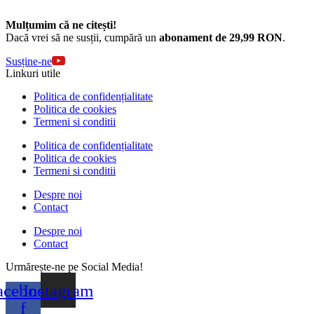
Mulțumim că ne citești!
Dacă vrei să ne susții, cumpără un
abonament de 29,99 RON
.
Susține-ne
Linkuri utile
Politica de confidențialitate
Politica de cookies
Termeni si conditii
Politica de confidențialitate
Politica de cookies
Termeni si conditii
Despre noi
Contact
Despre noi
Contact
Urmărește-ne pe Social Media!
acebook-
Instagram
f