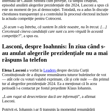
Întrebată de Cătălin Striblea cum privește, ca simplu cetățean,
episodul anulării alegerilor prezidențiale din 2024, Lasconi a spus că
este un moment de jos al democrației. Totodată, ea a adus în discuție
chestiunea transparenței și a controlului în procesul electoral inclusiv
la actuala competiție pentru Cotroceni.
„
Și acum v-aș întreba, că suntem în zilele noastre, nu în trecut. […]
Cercetează cineva candidații care sunt cu zero virgulă în această
competiție
?”, a spus ea.
Lasconi, despre Ioahnnis: În ziua când s-
au anulat alegerile prezidențiale nu a mai
răspuns la telefon
Elena Lasconi
a vorbit la
Leaders
despre decizia Curții
Constituționale de a dispune renumărarea tuturor buletinelor de vot
— atât cele cu voturi valabil exprimate, cât și cele nule — din primul
tur al alegerilor prezidențiale 2024. Ea a menționat că în acea
perioadă l-a contactat pe fostul președinte Klaus Iohannis.
„
L-am rugat să desecretizeze dacă are informații
”, a afirmat
Lasconi.
Potrivit ei, Iohannis i-ar fi transmis la momentul renumărării