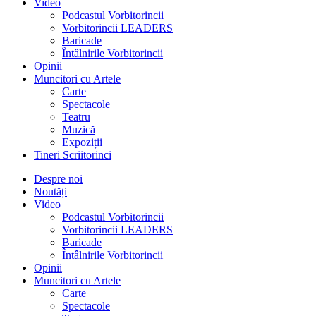
Video
Podcastul Vorbitorincii
Vorbitorincii LEADERS
Baricade
Întâlnirile Vorbitorincii
Opinii
Muncitori cu Artele
Carte
Spectacole
Teatru
Muzică
Expoziții
Tineri Scriitorinci
Despre noi
Noutăți
Video
Podcastul Vorbitorincii
Vorbitorincii LEADERS
Baricade
Întâlnirile Vorbitorincii
Opinii
Muncitori cu Artele
Carte
Spectacole