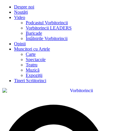
Despre noi
Noutăți
Video
Podcastul Vorbitorincii
Vorbitorincii LEADERS
Baricade
Întâlnirile Vorbitorincii
Opinii
Muncitori cu Artele
Carte
Spectacole
Teatru
Muzică
Expoziții
Tineri Scriitorinci