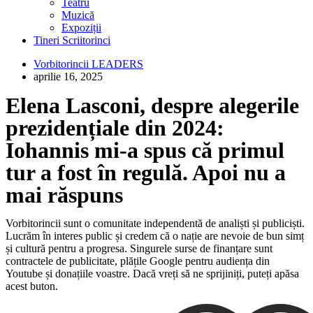
Teatru
Muzică
Expoziții
Tineri Scriitorinci
Vorbitorincii LEADERS
aprilie 16, 2025
Elena Lasconi, despre alegerile
prezidențiale din 2024:
Iohannis mi-a spus că primul
tur a fost în regulă. Apoi nu a
mai răspuns
Vorbitorincii sunt o comunitate independentă de analiști și publiciști.
Lucrăm în interes public și credem că o nație are nevoie de bun simț
și cultură pentru a progresa. Singurele surse de finanțare sunt
contractele de publicitate, plățile Google pentru audiența din
Youtube și donațiile voastre. Dacă vreți să ne sprijiniți, puteți apăsa
acest buton.