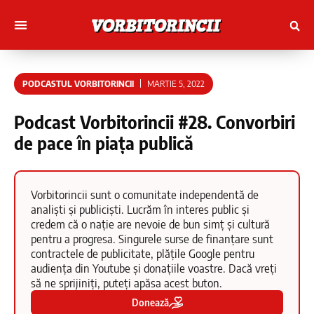
Muncitori cu Artele
Tineri Scriitorinci
PODCASTUL VORBITORINCII
MARTIE 5, 2022
Podcast Vorbitorincii #28. Convorbiri
de pace în piața publică
Vorbitorincii sunt o comunitate independentă de
analiști și publiciști. Lucrăm în interes public și
credem că o nație are nevoie de bun simț și cultură
pentru a progresa. Singurele surse de finanțare sunt
contractele de publicitate, plățile Google pentru
audiența din Youtube și donațiile voastre. Dacă vreți
să ne sprijiniți, puteți apăsa acest buton.
Donează