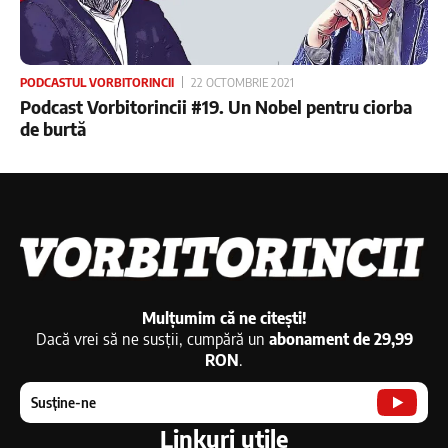
PODCASTUL VORBITORINCII
22 OCTOMBRIE 2021
Podcast Vorbitorincii #19. Un Nobel pentru ciorba
de burtă
Mulțumim că ne citești!
Dacă vrei să ne susții, cumpără un
abonament de 29,99
RON
.
Susține-ne
Linkuri utile