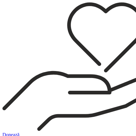
Sari
la
conținut
Donează