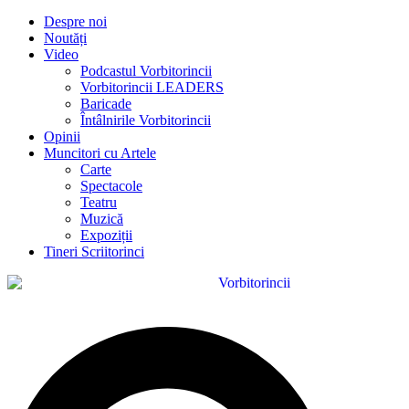
Despre noi
Noutăți
Video
Podcastul Vorbitorincii
Vorbitorincii LEADERS
Baricade
Întâlnirile Vorbitorincii
Opinii
Muncitori cu Artele
Carte
Spectacole
Teatru
Muzică
Expoziții
Tineri Scriitorinci