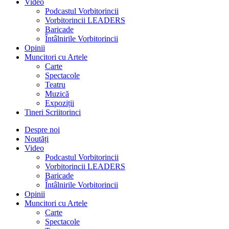
Video
Podcastul Vorbitorincii
Vorbitorincii LEADERS
Baricade
Întâlnirile Vorbitorincii
Opinii
Muncitori cu Artele
Carte
Spectacole
Teatru
Muzică
Expoziții
Tineri Scriitorinci
Despre noi
Noutăți
Video
Podcastul Vorbitorincii
Vorbitorincii LEADERS
Baricade
Întâlnirile Vorbitorincii
Opinii
Muncitori cu Artele
Carte
Spectacole