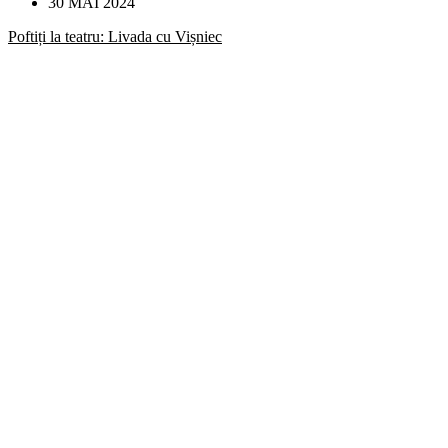
30 MAI 2024
Poftiți la teatru: Livada cu Vișniec