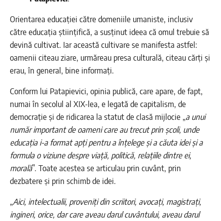
Orientarea educației către domeniile umaniste, inclusiv
către educația științifică, a susținut ideea că omul trebuie să
devină cultivat. Iar această cultivare se manifesta astfel:
oamenii citeau ziare, urmăreau presa culturală, citeau cărți și
erau, în general, bine informați.
Conform lui Patapievici, opinia publică, care apare, de fapt,
numai în secolul al XIX-lea, e legată de capitalism, de
democrație și de ridicarea la statut de clasă mijlocie „
a unui
număr important de oameni care au trecut prin școli, unde
educația i-a format apți pentru a înțelege și a căuta idei și a
formula o viziune despre viață, politică, relațiile dintre ei,
morală
”. Toate acestea se articulau prin cuvânt, prin
dezbatere și prin schimb de idei.
„
Aici, intelectualii, proveniți din scriitori, avocați, magistrați,
ingineri, orice, dar care aveau darul cuvântului, aveau darul