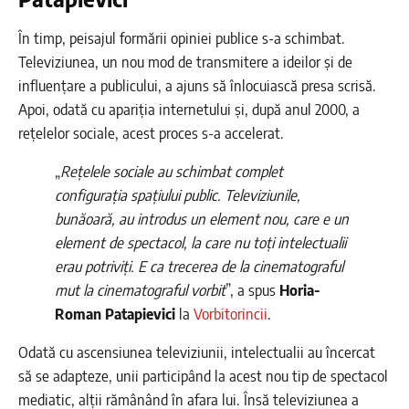
În timp, peisajul formării opiniei publice s-a schimbat.
Televiziunea, un nou mod de transmitere a ideilor și de
influențare a publicului, a ajuns să înlocuiască presa scrisă.
Apoi, odată cu apariția internetului și, după anul 2000, a
rețelelor sociale, acest proces s-a accelerat.
„
Rețelele sociale au schimbat complet
configurația spațiului public. Televiziunile,
bunăoară, au introdus un element nou, care e un
element de spectacol, la care nu toți intelectualii
erau potriviți. E ca trecerea de la cinematograful
mut la cinematograful vorbit
”, a spus
Horia-
Roman Patapievici
la
Vorbitorincii
.
Odată cu ascensiunea televiziunii, intelectualii au încercat
să se adapteze, unii participând la acest nou tip de spectacol
mediatic, alții rămânând în afara lui. Însă televiziunea a