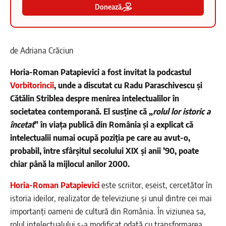
Donează
de Adriana Crăciun
Horia-Roman Patapievici a fost invitat la podcastul
Vorbitorincii
, unde a discutat cu Radu Paraschivescu și
Cătălin Striblea despre menirea intelectualilor în
societatea contemporană. El susține că „
rolul lor istoric a
încetat
” în viața publică din România și a explicat că
intelectualii numai ocupă poziția pe care au avut-o,
probabil, între sfârșitul secolului XIX și anii ’90, poate
chiar până la mijlocul anilor 2000.
Horia-Roman Patapievici
este scriitor, eseist, cercetător în
istoria ideilor, realizator de televiziune și unul dintre cei mai
importanți oameni de cultură din România. În viziunea sa,
rolul intelectualului s-a modificat odată cu transformarea