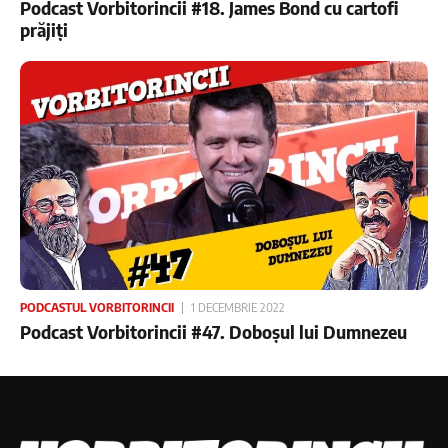
Podcast Vorbitorincii #18. James Bond cu cartofi
prăjiți
PODCASTUL VORBITORINCII
1 DECEMBRIE 2022
Podcast Vorbitorincii #47. Doboșul lui Dumnezeu