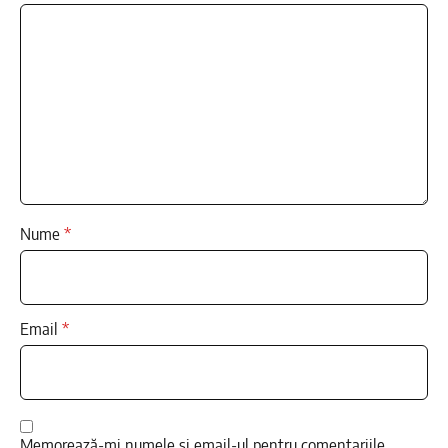
Nume
*
Email
*
Memorează-mi numele și email-ul pentru comentariile