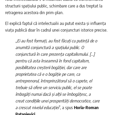
structurii spațiului public, schimbare care a dus treptat la
retragerea acestora din prim-plan.
El explică faptul că intelectualii au putut exista și influența
viața publică doar în cadrul unei conjuncturi istorice precise.
„
Ei au fost formați, au fost făcuți cu putință de o
anumită conjunctură a spațiului public. O
conjunctură în care prezența capitalismului. […]
pentru că asta înseamnă în fond capitalism,
posibilitatea creșterii bogăției, dar care are
proprietatea că e o bogăție pe care, ca
antreprenorul, întreprinzătorul să o capete, el
trebuie să ofere un serviciu public, el se poate
îmbogăți numai dacă și alții se îmbogățesc, a
creat condițiile unei prosperități democratice, care
a crescut nivelul educației
”, a spus
Horia-Roman
Patapievici
.