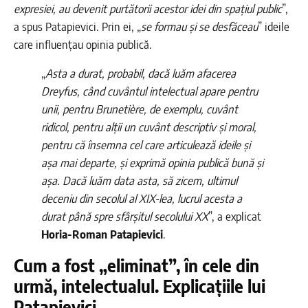
expresiei, au devenit purtătorii acestor idei din spațiul public
”,
a spus Patapievici. Prin ei, „
se formau și se desfăceau
” ideile
care influențau opinia publică.
„
Asta a durat, probabil, dacă luăm afacerea
Dreyfus, când cuvântul intelectual apare pentru
unii, pentru Brunetière, de exemplu, cuvânt
ridicol, pentru alții un cuvânt descriptiv și moral,
pentru că însemna cel care articulează ideile și
așa mai departe, și exprimă opinia publică bună și
așa. Dacă luăm data asta, să zicem, ultimul
deceniu din secolul al XIX-lea, lucrul acesta a
durat până spre sfârșitul secolului XX
”, a explicat
Horia-Roman Patapievici
.
Cum a fost „eliminat”, în cele din
urmă, intelectualul. Explicațiile lui
Patapievici