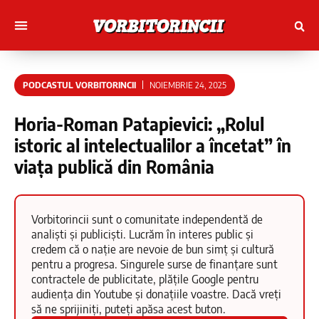
Muncitori cu Artele
Tineri Scriitorinci
PODCASTUL VORBITORINCII
NOIEMBRIE 24, 2025
Horia-Roman Patapievici: „Rolul
istoric al intelectualilor a încetat” în
viața publică din România
Vorbitorincii sunt o comunitate independentă de
analiști și publiciști. Lucrăm în interes public și
credem că o nație are nevoie de bun simț și cultură
pentru a progresa. Singurele surse de finanțare sunt
contractele de publicitate, plățile Google pentru
audiența din Youtube și donațiile voastre. Dacă vreți
să ne sprijiniți, puteți apăsa acest buton.