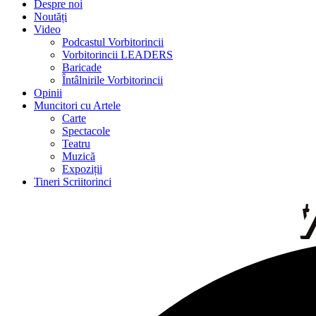
Despre noi
Noutăți
Video
Podcastul Vorbitorincii
Vorbitorincii LEADERS
Baricade
Întâlnirile Vorbitorincii
Opinii
Muncitori cu Artele
Carte
Spectacole
Teatru
Muzică
Expoziții
Tineri Scriitorinci