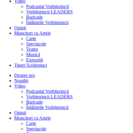
Video
Podcastul Vorbitorincii
Vorbitorincii LEADERS
Baricade
Întâlnirile Vorbitorincii
Opinii
Muncitori cu Artele
Carte
Spectacole
Teatru
Muzică
Expoziții
Tineri Scriitorinci
Despre noi
Noutăți
Video
Podcastul Vorbitorincii
Vorbitorincii LEADERS
Baricade
Întâlnirile Vorbitorincii
Opinii
Muncitori cu Artele
Carte
Spectacole