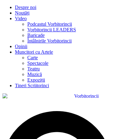
Despre noi
Noutăți
Video
Podcastul Vorbitorincii
Vorbitorincii LEADERS
Baricade
Întâlnirile Vorbitorincii
Opinii
Muncitori cu Artele
Carte
Spectacole
Teatru
Muzică
Expoziții
Tineri Scriitorinci