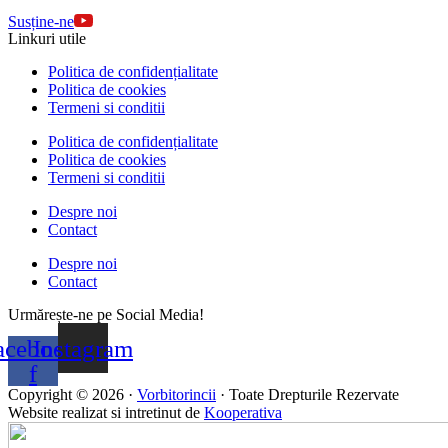
Susține-ne
Linkuri utile
Politica de confidențialitate
Politica de cookies
Termeni si conditii
Politica de confidențialitate
Politica de cookies
Termeni si conditii
Despre noi
Contact
Despre noi
Contact
Urmărește-ne pe Social Media!
acebook-
Instagram
f
Copyright © 2026 ·
Vorbitorincii
· Toate Drepturile Rezervate
Website realizat si intretinut de
Kooperativa