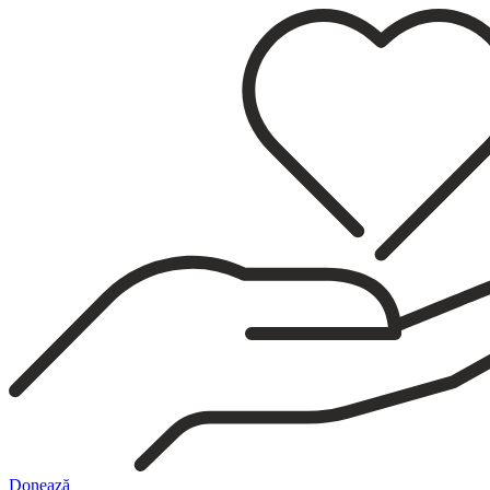
Sari
la
conținut
Donează