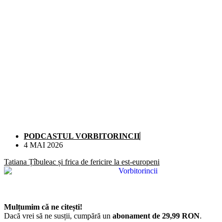
PODCASTUL VORBITORINCII
4 MAI 2026
Tatiana Țîbuleac și frica de fericire la est-europeni
Mulțumim că ne citești!
Dacă vrei să ne susții, cumpără un
abonament de 29,99 RON
.