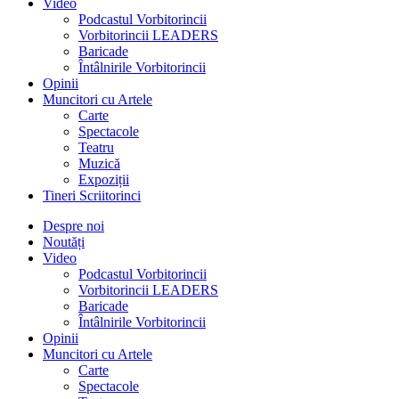
Video
Podcastul Vorbitorincii
Vorbitorincii LEADERS
Baricade
Întâlnirile Vorbitorincii
Opinii
Muncitori cu Artele
Carte
Spectacole
Teatru
Muzică
Expoziții
Tineri Scriitorinci
Despre noi
Noutăți
Video
Podcastul Vorbitorincii
Vorbitorincii LEADERS
Baricade
Întâlnirile Vorbitorincii
Opinii
Muncitori cu Artele
Carte
Spectacole