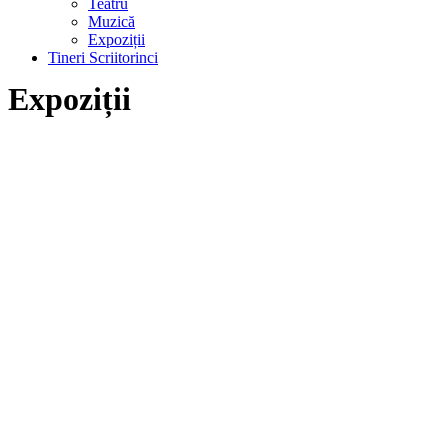
Teatru
Muzică
Expoziții
Tineri Scriitorinci
Expoziții