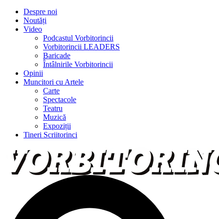
Despre noi
Noutăți
Video
Podcastul Vorbitorincii
Vorbitorincii LEADERS
Baricade
Întâlnirile Vorbitorincii
Opinii
Muncitori cu Artele
Carte
Spectacole
Teatru
Muzică
Expoziții
Tineri Scriitorinci