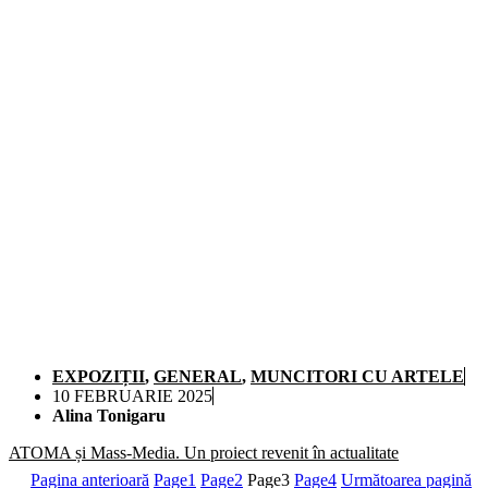
EXPOZIȚII
,
GENERAL
,
MUNCITORI CU ARTELE
10 FEBRUARIE 2025
Alina Tonigaru
ATOMA și Mass-Media. Un proiect revenit în actualitate
Pagina anterioară
Page
1
Page
2
Page
3
Page
4
Următoarea pagină