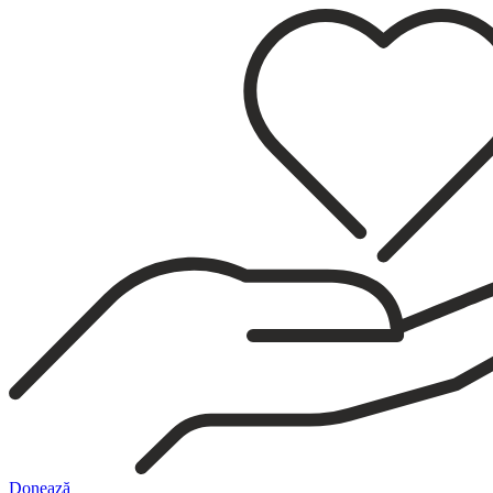
Sari
la
conținut
Donează