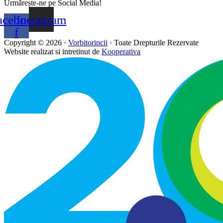
Urmărește-ne pe Social Media!
acebook-
Instagram
f
Copyright © 2026 ·
Vorbitorincii
· Toate Drepturile Rezervate
Website realizat si intretinut de
Kooperativa