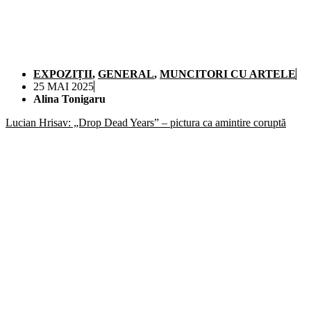
EXPOZIȚII
,
GENERAL
,
MUNCITORI CU ARTELE
25 MAI 2025
Alina Tonigaru
Lucian Hrisav: „Drop Dead Years” – pictura ca amintire coruptă