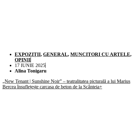
EXPOZIȚII
,
GENERAL
,
MUNCITORI CU ARTELE
,
OPINII
17 IUNIE 2025
Alina Tonigaru
„New Tenant | Sunshine Noir” – teatralitatea picturală a lui Marius
Bercea însuflețește carcasa de beton de la Scânteia+