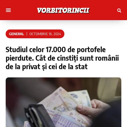
Muncitori cu Artele
Tineri Scriitorinci
GENERAL
OCTOMBRIE 16, 2024
Studiul celor 17.000 de portofele
pierdute. Cât de cinstiți sunt românii
de la privat și cei de la stat