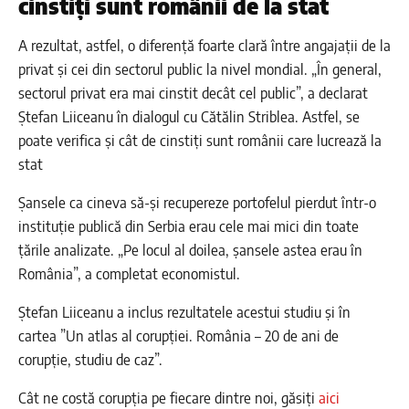
cinstiți sunt românii de la stat
A rezultat, astfel, o diferență foarte clară între angajații de la
privat și cei din sectorul public la nivel mondial. „În general,
sectorul privat era mai cinstit decât cel public”, a declarat
Ștefan Liiceanu în dialogul cu Cătălin Striblea. Astfel, se
poate verifica și cât de cinstiți sunt românii care lucrează la
stat
Șansele ca cineva să-și recupereze portofelul pierdut într-o
instituție publică din Serbia erau cele mai mici din toate
țările analizate. „Pe locul al doilea, șansele astea erau în
România”, a completat economistul.
Ștefan Liiceanu a inclus rezultatele acestui studiu și în
cartea ”Un atlas al corupției. România – 20 de ani de
corupție, studiu de caz”.
Cât ne costă corupția pe fiecare dintre noi, găsiți
aici