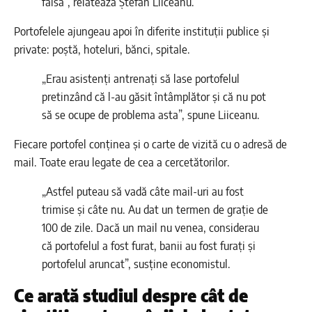
falsă”, relatează Ștefan Liiceanu.
Portofelele ajungeau apoi în diferite instituții publice și
private: poștă, hoteluri, bănci, spitale.
„Erau asistenți antrenați să lase portofelul
pretinzând că l-au găsit întâmplător și că nu pot
să se ocupe de problema asta”, spune Liiceanu.
Fiecare portofel conținea și o carte de vizită cu o adresă de
mail. Toate erau legate de cea a cercetătorilor.
„Astfel puteau să vadă câte mail-uri au fost
trimise și câte nu. Au dat un termen de grație de
100 de zile. Dacă un mail nu venea, considerau
că portofelul a fost furat, banii au fost furați și
portofelul aruncat”, susține economistul.
Ce arată studiul despre cât de