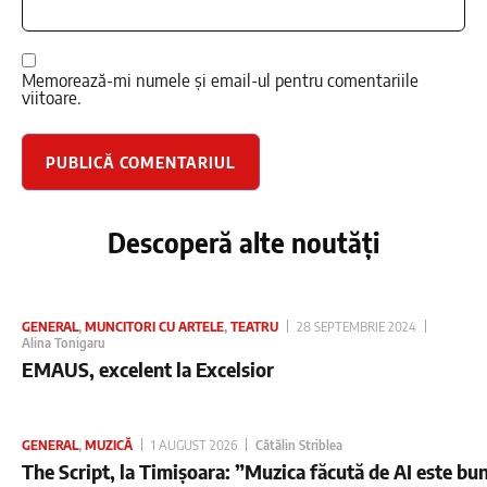
Memorează-mi numele și email-ul pentru comentariile
viitoare.
Descoperă alte noutăți
GENERAL
,
MUNCITORI CU ARTELE
,
TEATRU
28 SEPTEMBRIE 2024
Alina Tonigaru
EMAUS, excelent la Excelsior
GENERAL
,
MUZICĂ
1 AUGUST 2026
Cătălin Striblea
The Script, la Timișoara: ”Muzica făcută de AI este bu