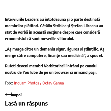
Interviurile Leaders au întotdeauna și o parte destinată
membrilor plătitori. Cătălin Striblea și Ștefan Liiceanu au
stat de vorbă în această secțiune despre care consideră
economistul că sunt meseriile viitorului.
„Aș merge către un domeniu sigur, riguros și științific. Aș
merge către computere, finanțe sau medicină”, a spus el.
Puteți deveni membri Vorbitorincii intrând pe canalul
nostru de YouTube de pe un browser și urmând pașii.
Foto:
Inquam Photos / Octav Ganea
Înapoi
Lasă un răspuns