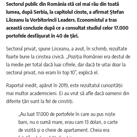
Sectorul public din România stă cel mai rău din toată
lumea, după Serbia, la capitolul cinste, a afirmat Ștefan
Liiceanu la Vorbitorincii Leaders. Economistul a tras
această concluzie după ce a consultat studiul celor 17.000
portofele desfășurat în 40 de țări.
Sectorul privat, spune Liiceanu, a avut, în schimb, rezultate
foarte bune la cinstea civică. „Poziția României era destul de
la medie per total dacă luai cifrele, dar dacă te uitai doar la
sectorul privat, noi eram în top 10”, explică el.
Raportul inedit, apărut în 2019, este rezultatul curiozității
mai multor academicieni. Ei au vrut să afle dacă oamenii din
diferite țări sunt la fel de cinstiți.
„Au luat 17.000 de portofele în care au pus niște
bani, nu o sumă mare, erau cam 13 dolari, o carte
de vizită și o cheie de apartament. Cheia era