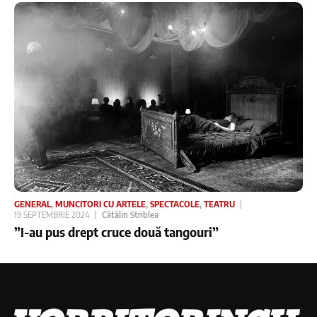
GENERAL
,
MUNCITORI CU ARTELE
,
SPECTACOLE
,
TEATRU
19 SEPTEMBRIE 2024
Cătălin Striblea
”I-au pus drept cruce două tangouri”