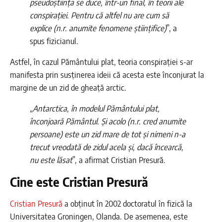
pseudoștiința se duce, într-un final, în teorii ale
conspirației. Pentru că altfel nu are cum să
explice (n.r. anumite fenomene științifice)
”, a
spus fizicianul.
Astfel, în cazul Pământului plat, teoria conspirației s-ar
manifesta prin susținerea ideii că acesta este înconjurat la
margine de un zid de gheață arctic.
„
Antarctica, în modelul Pământului plat,
înconjoară Pământul. Și acolo (n.r. cred anumite
persoane) este un zid mare de tot și nimeni n-a
trecut vreodată de zidul acela și, dacă încearcă,
nu este lăsat
”, a afirmat Cristian Presură.
Cine este Cristian Presură
Cristian Presură
a obținut în 2002 doctoratul în fizică la
Universitatea Groningen, Olanda. De asemenea, este