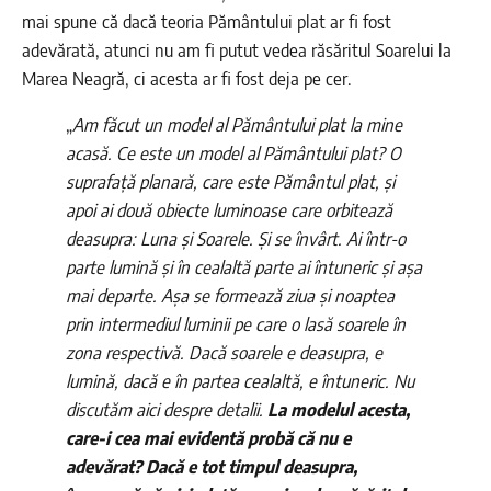
mai spune că dacă teoria Pământului plat ar fi fost
adevărată, atunci nu am fi putut vedea răsăritul Soarelui la
Marea Neagră, ci acesta ar fi fost deja pe cer.
„
Am făcut un model al Pământului plat la mine
acasă. Ce este un model al Pământului plat? O
suprafață planară, care este Pământul plat, și
apoi ai două obiecte luminoase care orbitează
deasupra: Luna și Soarele. Și se învârt. Ai într-o
parte lumină și în cealaltă parte ai întuneric și așa
mai departe. Așa se formează ziua și noaptea
prin intermediul luminii pe care o lasă soarele în
zona respectivă. Dacă soarele e deasupra, e
lumină, dacă e în partea cealaltă, e întuneric. Nu
discutăm aici despre detalii.
La modelul acesta,
care-i cea mai evidentă probă că nu e
adevărat? Dacă e tot timpul deasupra,