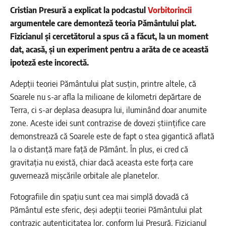
Cristian Presură a explicat la podcastul
Vorbitorincii
argumentele care demonteză teoria Pământului plat.
Fizicianul și cercetătorul a spus că a făcut, la un moment
dat, acasă, și un experiment pentru a arăta de ce această
ipoteză este incorectă.
Adepții teoriei Pământului plat susțin, printre altele, că
Soarele nu s-ar afla la milioane de kilometri depărtare de
Terra, ci s-ar deplasa deasupra lui, iluminând doar anumite
zone. Aceste idei sunt contrazise de dovezi științifice care
demonstrează că Soarele este de fapt o stea gigantică aflată
la o distanță mare față de Pământ. În plus, ei cred că
gravitația nu există, chiar dacă aceasta este forța care
guvernează mișcările orbitale ale planetelor.
Fotografiile din spațiu sunt cea mai simplă dovadă că
Pământul este sferic, deși adepții teoriei Pământului plat
contrazic autenticitatea lor, conform lui Presură. Fizicianul