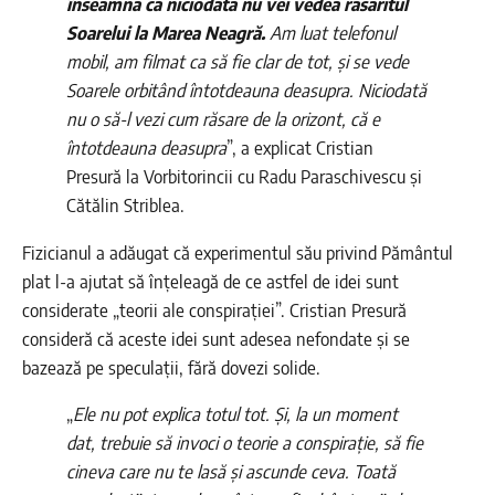
înseamnă că niciodată nu vei vedea răsăritul
Soarelui la Marea Neagră.
Am luat telefonul
mobil, am filmat ca să fie clar de tot, și se vede
Soarele orbitând întotdeauna deasupra. Niciodată
nu o să-l vezi cum răsare de la orizont, că e
întotdeauna deasupra
”, a explicat Cristian
Presură la Vorbitorincii cu Radu Paraschivescu și
Cătălin Striblea.
Fizicianul a adăugat că experimentul său privind Pământul
plat l-a ajutat să înțeleagă de ce astfel de idei sunt
considerate „teorii ale conspirației”. Cristian Presură
consideră că aceste idei sunt adesea nefondate și se
bazează pe speculații, fără dovezi solide.
„
Ele nu pot explica totul tot. Și, la un moment
dat, trebuie să invoci o teorie a conspirație, să fie
cineva care nu te lasă și ascunde ceva. Toată