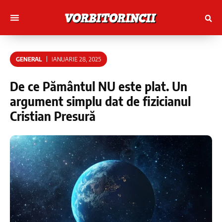
Muncitori cu Artele
Tineri Scriitorinci
GENERAL
IANUARIE 28, 2025
De ce Pământul NU este plat. Un
argument simplu dat de fizicianul
Cristian Presură