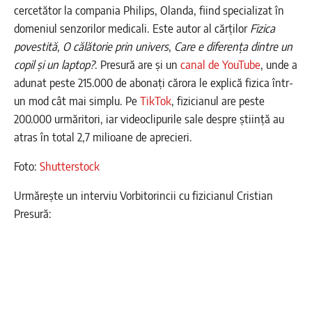
cercetător la compania Philips, Olanda, fiind specializat în
domeniul senzorilor medicali. Este autor al cărților
Fizica
povestită, O călătorie prin univers
,
Care e diferența dintre un
copil și un laptop?
. Presură are și un
canal de YouTube
, unde a
adunat peste 215.000 de abonați cărora le explică fizica într-
un mod cât mai simplu. Pe
TikTok
, fizicianul are peste
200.000 urmăritori, iar videoclipurile sale despre știință au
atras în total 2,7 milioane de aprecieri.
Foto:
Shutterstock
Urmărește un interviu Vorbitorincii cu fizicianul Cristian
Presură: