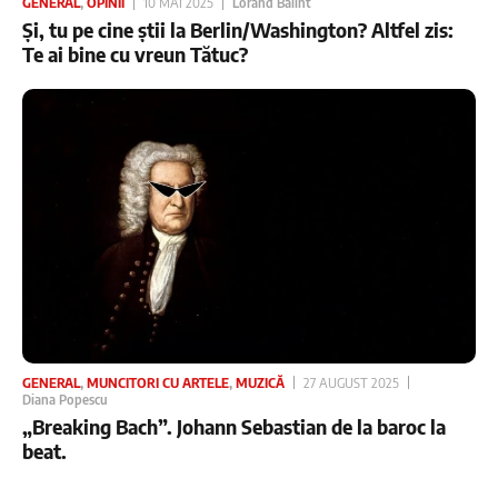
GENERAL
,
OPINII
10 MAI 2025
Lorand Balint
Și, tu pe cine știi la Berlin/Washington? Altfel zis:
Te ai bine cu vreun Tătuc?
GENERAL
,
MUNCITORI CU ARTELE
,
MUZICĂ
27 AUGUST 2025
Diana Popescu
„Breaking Bach”. Johann Sebastian de la baroc la
beat.