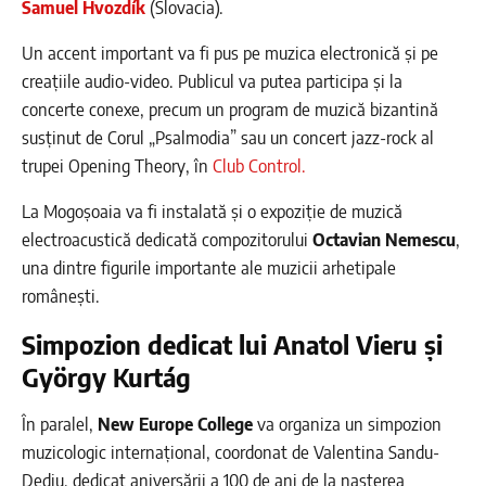
Samuel Hvozdík
(Slovacia).
Un accent important va fi pus pe muzica electronică și pe
creațiile audio-video. Publicul va putea participa și la
concerte conexe, precum un program de muzică bizantină
susținut de Corul „Psalmodia” sau un concert jazz-rock al
trupei Opening Theory, în
Club Control.
La Mogoșoaia va fi instalată și o expoziție de muzică
electroacustică dedicată compozitorului
Octavian Nemescu
,
una dintre figurile importante ale muzicii arhetipale
românești.
Simpozion dedicat lui Anatol Vieru și
György Kurtág
În paralel,
New Europe College
va organiza un simpozion
muzicologic internațional, coordonat de Valentina Sandu-
Dediu, dedicat aniversării a 100 de ani de la nașterea