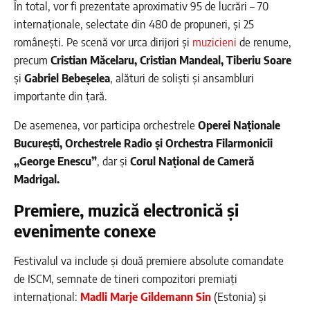
În total, vor fi prezentate aproximativ 95 de lucrări – 70
internaționale, selectate din 480 de propuneri, și 25
românești. Pe scenă vor urca dirijori și
muzicieni
de renume,
precum
Cristian Măcelaru, Cristian Mandeal, Tiberiu Soare
și
Gabriel Bebeșelea
, alături de soliști și ansambluri
importante din țară.
De asemenea, vor participa orchestrele
Operei Naționale
București, Orchestrele Radio și Orchestra Filarmonicii
„George Enescu”
, dar și
Corul Național de Cameră
Madrigal.
Premiere, muzică electronică și
evenimente conexe
Festivalul va include și două premiere absolute comandate
de ISCM, semnate de tineri compozitori premiați
internațional:
Madli Marje Gildemann Sin
(Estonia) și