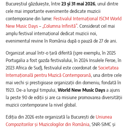
Bucureștiul găzduiește, între
23 și 31 mai 2026
, unul dintre
cele mai importante evenimente dedicate muzicii
contemporane din lume:
Festivalul Internațional ISCM World
New Music Days
–
„Columna Infinită”
. Considerat cel mai
amplu festival internațional dedicat muzicii noi,
evenimentul revine în România după o pauză de 27 de ani.
Organizat anual într-o țară diferită (spre exemplu, în 2025
Portugalia a fost gazda festivalului, în 2024 Insulele Feroe, în
2023 Africa de Sud), festivalul este coordonat de
Societatea
Internațională pentru Muzică Contemporană
, una dintre cele
mai vechi și prestigioase organizații din domeniu, fondată în
1923. De-a lungul timpului,
World New Music Days
a ajuns
la peste 90 de ediții și are ca misiune promovarea diversității
muzicii contemporane la nivel global.
Ediția din 2026 este organizată la București de
Uniunea
Compozitorilor și Muzicologilor din România
, SNR-SIMC și