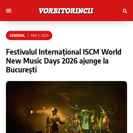
Muncitori cu Artele
Tineri Scriitorinci
GENERAL
MAI 1, 2026
Festivalul Internațional ISCM World
New Music Days 2026 ajunge la
București