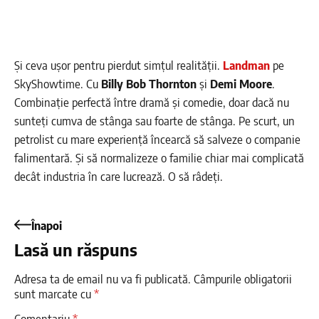
Și ceva ușor pentru pierdut simțul realității.
Landman
pe
SkyShowtime. Cu
Billy Bob Thornton
și
Demi Moore
.
Combinație perfectă între dramă și comedie, doar dacă nu
sunteți cumva de stânga sau foarte de stânga. Pe scurt, un
petrolist cu mare experiență încearcă să salveze o companie
falimentară. Și să normalizeze o familie chiar mai complicată
decât industria în care lucrează. O să râdeți.
Înapoi
Lasă un răspuns
Adresa ta de email nu va fi publicată.
Câmpurile obligatorii
sunt marcate cu
*
Comentariu
*