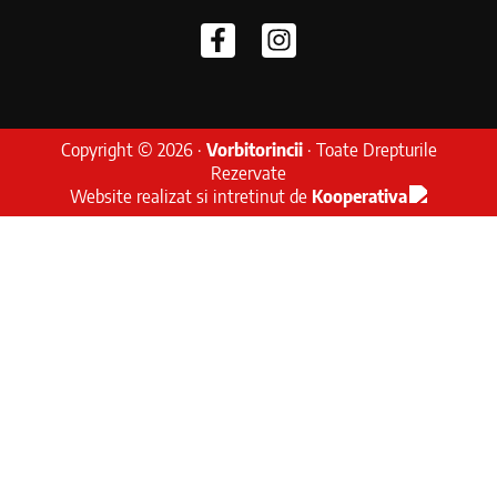
Copyright © 2026 ·
Vorbitorincii
· Toate Drepturile
Rezervate
Website realizat si intretinut de
Kooperativa