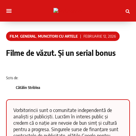
Muncitori cu Artele
Tineri Scriitorinci
FILM
,
GENERAL
,
MUNCITORI CU ARTELE
FEBRUARIE 12, 2026
Filme de văzut. Și un serial bonus
Scris de:
Cătălin Striblea
Vorbitorincii sunt o comunitate independentă de
analiști și publiciști. Lucrăm în interes public și
credem că o nație are nevoie de bun simț și cultură
pentru a progresa. Singurele surse de finanțare sunt
contractele de publicitate, plățile Google pentru