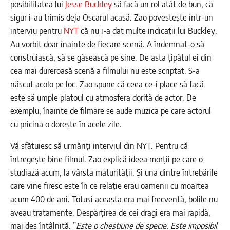
posibilitatea lui
Jesse Buckley
să facă un rol atât de bun, că
sigur i-au trimis deja Oscarul acasă. Zao povestește într-un
interviu pentru
NYT
că nu i-a dat multe indicații lui Buckley.
Au vorbit doar înainte de fiecare scenă. A îndemnat-o să
construiască, să se găsească pe sine. De asta țipătul ei din
cea mai dureroasă scenă a filmului nu este scriptat. S-a
născut acolo pe loc. Zao spune că ceea ce-i place să facă
este să umple platoul cu atmosfera dorită de actor. De
exemplu, înainte de filmare se aude muzica pe care actorul
cu pricina o dorește în acele zile.
Vă sfătuiesc să urmăriți interviul din NYT. Pentru că
întregește bine filmul. Zao explică ideea morții pe care o
studiază acum, la vârsta maturității. Și una dintre întrebările
care vine firesc este în ce relație erau oamenii cu moartea
acum 400 de ani. Totuși aceasta era mai frecventă, bolile nu
aveau tratamente. Despărțirea de cei dragi era mai rapidă,
mai des întâlnită. ”
Este o chestiune de specie. Este imposibil