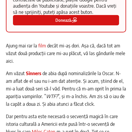
audiența din Youtube și donațiile voastre. Dacă vreți
să ne sprijiniți, puteți apăsa acest buton.
Donează
Ajung mai rar la
film
decât mi-aș dori. Așa că, dacă tot am
văzut două producții care mi-au plăcut, vă las gândurile mele
aici.
Am văzut
Sinners
de abia după nominalizările la Oscar. N-
am aflat de el sau nu i-am dat atenție. Și acum, știind de el,
mi-a luat două seri să-l văd. Pentru că m-am oprit în prima la
apariția vampirilor. ”
WTF?
”, și m-a închis. Am zis să o iau de
la capăt a doua zi. Și abia atunci a făcut click.
Dar pentru asta este necesară o secvență magică în care
istoria culturală a Americii este pusă într-o secvență de
blues în care
Miles Caton
m-a rupt în două. Tot ce se