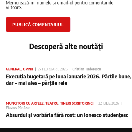
Memorează-mi numele și email-ul pentru comentariile
viitoare.
Descoperă alte noutăți
GENERAL
,
OPINII
27 FEBRUARIE 2026
Cristian Tudorescu
Execuția bugetară pe luna ianuarie 2026. Părțile bune,
dar – mai ales – părțile rele
MUNCITORI CU ARTELE
,
TEATRU
,
TINERI SCRIITORINCI
22 IULIE 2026
Flavius Pănăzan
Absurdul și vorbăria fără rost: un Ionesco studențesc