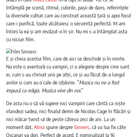
întâmplă pe scenă, ritmul, culorile, pașii de dans, referințele
la diversele culturi care au construit această țară și apoi focul
care-i purifică, toate alcătuiesc o secvență perfectă. M-am
întors la ea și am revăzut-o în șir. Nu mi s-a întâmplat asta
cu niciun film.
E și cheia acestui film, care de aici se deschide și în minte.
Nu este o aventură cu vampiri, ci o alegorie despre cine sunt
ei, cum s-au chinuit unii pe alții, ce și-au făcut de-a lungul
anilor și cum au o cale de izbăvire. ”
Muzica nu ne-a fost
impusă ca religia. Muzica vine din noi.
”
De asta nu o să vă supere nici vampirii care cântă ca niște
irlandezi sadea, nici finalul demn de Nicolas Cage în flăcări și
nici măcar twist-ul de peste câteva zeci de ani. La un
moment dat,
Alina
spune despre
Sinners
, că va lua fix câte
Oscaruri va dori. Perfect de acord. E nominalizat la 16