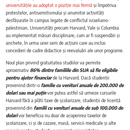
universitățile au adoptat o poziție mai fermă
și împotriva
protestelor, antisemitismului și anumitor activități
desfășurate în campus legate de conflictul israeliano-
palestinian. Universități precum Harvard, Yale și Columbia
au implementat măsuri disciplinare, cum ar fi suspendări și
anchete, în urma unei serii de acțiuni care au inclus
concedieri de cadre didactice și reevaluări ale unor programe.
Noul plan privind gratuitatea studiilor va permite
aproximativ
86% dintre familiile din SUA să fie eligibile
pentru ajutor financiar
de la Harvard. Dacă studenții
provenind dintr-o
familie cu venituri anuale de 200.000 de
dolari sau mai puțin
vor putea astfel să urmeze cursurile
Harvard fără a plăti taxe de școlarizare, studenții de licență
provenind din
familii cu venituri anuale de sub 100.000 de
dolari
vor beneficia nu doar de acoperirea taxelor de
școlarizare, ci și de cazare, masă, servicii medicale și alte