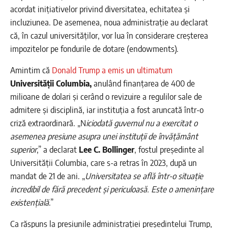
acordat inițiativelor privind diversitatea, echitatea și
incluziunea. De asemenea, noua administrație au declarat
că, în cazul universităților, vor lua în considerare creșterea
impozitelor pe fondurile de dotare (endowments).
Amintim că
Donald Trump
a emis un ultimatum
Universității Columbia,
anulând finanțarea de 400 de
milioane de dolari și cerând o revizuire a regulilor sale de
admitere și disciplină, iar instituția a fost aruncată într-o
criză extraordinară. „N
iciodată guvernul nu a exercitat o
asemenea presiune asupra unei instituții de învățământ
superior
,” a declarat
Lee C. Bollinger
, fostul președinte al
Universității Columbia, care s-a retras în 2023, după un
mandat de 21 de ani. „
Universitatea se află într-o situație
incredibil de fără precedent și periculoasă. Este o amenințare
existențială
.”
Ca răspuns la presiunile administrației președintelui Trump,