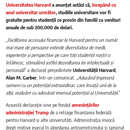
Universitatea Harvard
a anunțat astăzi că,
începând cu
anul universitar următor
, studiile universitare vor fi
gratuite pentru studenții ce provin din familii cu venituri
anuale de sub 200.000 de dolari.
„
Facilitarea accesului financiar la Harvard pentru un număr
mai mare de persoane extinde diversitatea de medii,
experiențe și perspective pe care toți studenții noștri o
întâlnesc, stimulând astfel dezvoltarea lor intelectuală și
personală
” a declarat președintele
Universității Harvard
,
Alan M. Garber
, într-un comunicat. „
Aducând împreună
oameni cu un potențial extraordinar, care învață unii de la
alții, realizăm cu adevărat imensul potențial al Universității
.”
Această declarație vine pe fondul
amenințărilor
administrației Trump
de a retrage finanțarea federală
pentru Harvard și alte universități. Administrația invocă
drept motive eșecul în abordarea antisemitismului și sprijinul