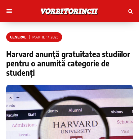
Muncitori cu Artele
Tineri Scriitorinci
GENERAL
MARTIE 17, 2025
Harvard anunță gratuitatea studiilor
pentru o anumită categorie de
studenți