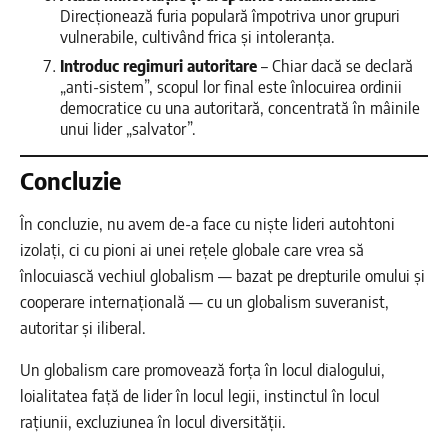
Direcționează furia populară împotriva unor grupuri
vulnerabile, cultivând frica și intoleranța.
Introduc regimuri autoritare
– Chiar dacă se declară
„anti-sistem”, scopul lor final este înlocuirea ordinii
democratice cu una autoritară, concentrată în mâinile
unui lider „salvator”.
Concluzie
În concluzie, nu avem de-a face cu niște lideri autohtoni
izolați, ci cu pioni ai unei rețele globale care vrea să
înlocuiască vechiul globalism — bazat pe drepturile omului și
cooperare internațională — cu un globalism suveranist,
autoritar și iliberal.
Un globalism care promovează forța în locul dialogului,
loialitatea față de lider în locul legii, instinctul în locul
rațiunii, excluziunea în locul diversității.