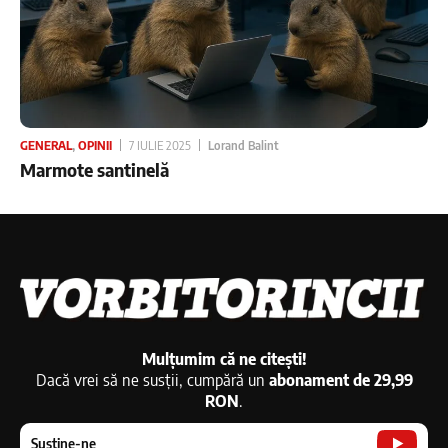
GENERAL
,
OPINII
7 IULIE 2025
Lorand Balint
Marmote santinelă
Mulțumim că ne citești!
Dacă vrei să ne susții, cumpără un
abonament de 29,99
RON
.
Susține-ne