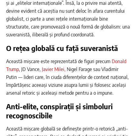
și ai „elitelor internaționale”. Însă, la o privire mai atentă,
devine evident că aceștia nu sunt deloc în afara curentului
globalist, ci parte a unei rețele internaționale bine
structurate, care promovează o nouă formă de globalism: una
suveranistă, iliberală și profund coordonată.
O rețea globală cu față suveranistă
Această mișcare este reprezentată de figuri precum
Donald
Trump
, JD Vance,
Javier Milei,
Nigel Farage sau Vladimir
Putin — lideri care, în ciuda diferențelor de context național,
împărtășesc aceeași viziune asupra lumii și folosesc același
arsenal retoric și aceleași metode pentru a o impune.
Anti-elite, conspirații și simboluri
recognoscibile
Această mișcare globală se definește printr-o retorică „anti-