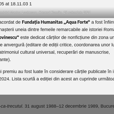
miului Monica Lovinescu, Ateneul Român, 19 noiembrie 2024
Fundația Humanitas „Aqua Forte“
 acordat de
a fost înfii
așterii uneia dintre femeile remarcabile ale istoriei Rom
ovinescu“
este dedicat cărților de nonficțiune din zona u
 anvergură (editare de ediții critice, coordonarea unor l
patrimoniul cultural universal, recuperări de manuscrise,
ante).
 premiu au fost luate în considerare cărțile publicate în i
24. Lista scurtă a ediției din acest an cuprinde următoare
ca-trecutul.
31 august 1988–12 decembrie 1989, Bucure