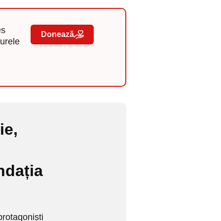
es
Donează
gurele
ie,
i
ndația
protagoniști