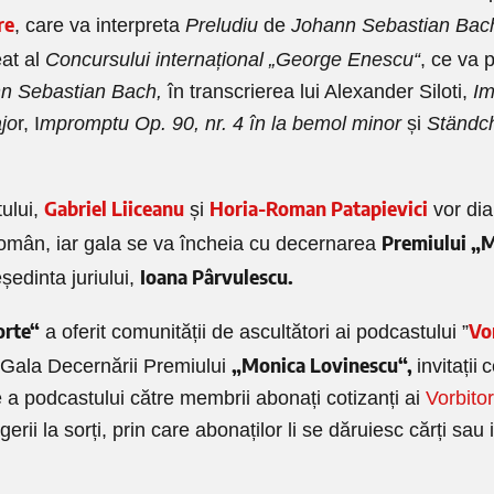
re
, care va interpreta
Preludiu
de
Johann Sebastian Bac
eat al
Concursului internațional „George Enescu“
, ce va 
n Sebastian Bach,
în transcrierea lui Alexander Siloti,
I
jo
r, I
mpromptu Op. 90, nr. 4 în la bemol minor
și
Ständc
Gabriel Liiceanu
Horia-Roman Patapievici
ului,
și
vor dia
Premiului „
 Român, iar gala se va încheia cu decernarea
Ioana Pârvulescu.
ședinta juriului,
orte“
Vo
a oferit comunității de ascultători ai podcastului ”
„Monica Lovinescu“,
 Gala Decernării Premiului
invitații
c
e a podcastului către membrii abonați cotizanți ai
Vorbitor
rii la sorți, prin care abonaților li se dăruiesc cărți sau in