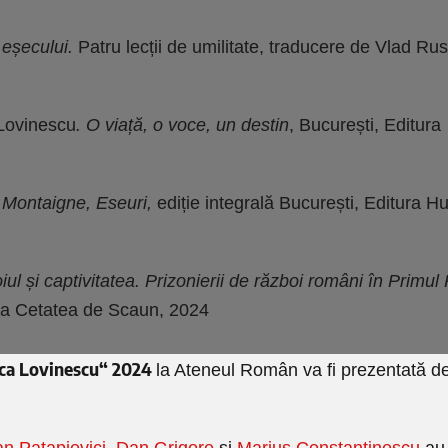
 eșecului.
Patru lecții de umilitate, traducere de Vlad Ru
Lovinescu
. O viață, o voce, un destin
, București, Editura
,
Montaigne, Eseuri,
ediție integrală București, Editura H
ul și captivitatea. Prizonierii de război români în Primul
ra Cetatea de Scaun, 2024
ca Lovinescu“ 2024
la Ateneul Român va fi prezentată d