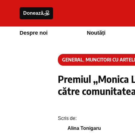
Donează
Despre noi
Noutăți
GENERAL
MUNCITORI CU ARTEL
,
Premiul „Monica L
către comunitatea
Scris de:
Alina Tonigaru