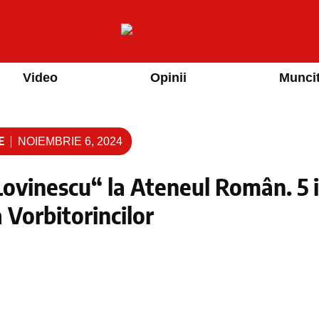
Video
Opinii
Muncit
E
NOIEMBRIE 6, 2024
ovinescu“ la Ateneul Român. 5 in
 Vorbitorincilor