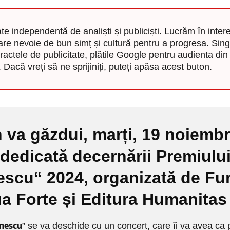
te independentă de analiști și publiciști. Lucrăm în inter
are nevoie de bun simț și cultură pentru a progresa. Sin
ractele de publicitate, plățile Google pentru audiența din
 Dacă vreți să ne sprijiniți, puteți apăsa acest buton.
 va găzdui
, marți, 19 noiembr
dedicată decernării Premiulu
scu“ 2024, organizată de Fu
 Forte și Editura Humanitas
inescu
” se va deschide cu un concert, care îi va avea ca 