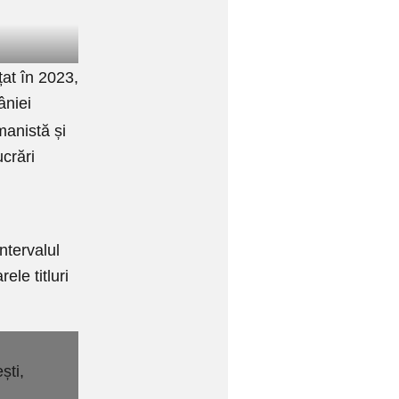
nțat în 2023,
âniei
manistă și
ucrări
ntervalul
le titluri
ști,