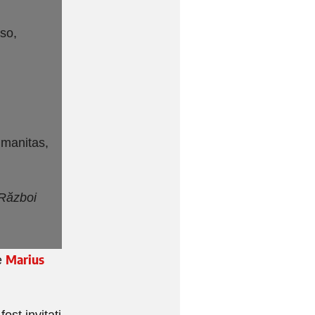
sso,
umanitas,
 Război
Marius
e