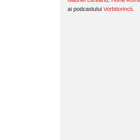
Gabriel Liiceanu
,
Horia Roma
ai podcastului
Vorbitorincii
.