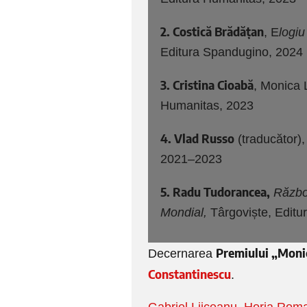
2. Costică Brădățan
, E
logiu
Editura Spandugino, 2024
3. Cristina Cioabă
, Monica 
Humanitas, 2023
4. Vlad Russo
(traducător)
2021–2023
5. Radu Tudorancea,
Război
Mondial,
Târgoviște, Editu
Premiului „Moni
Decernarea
Constantinescu
.