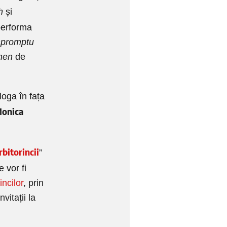
h
și
performa
mpromptu
hen
de
loga în fața
Monica
rbitorincii
”
e vor fi
incilor
, prin
vitații la