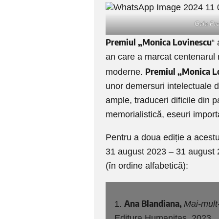
Gala Pre
Premiul „Monica Lovinescu
“
an care a marcat centenarul n
Premiul „Monica L
moderne.
unor demersuri intelectuale de
ample, traduceri dificile din 
memorialistică, eseuri import
Pentru a doua ediție a acestui
31 august 2023 – 31 august 20
(în ordine alfabetică):
Ana Blandiana,
1.
Mai-mult-
Editura Humanitas, 2023