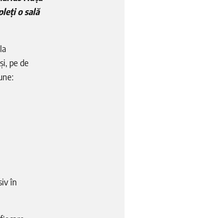
leți o sală
la
și, pe de
une:
iv în