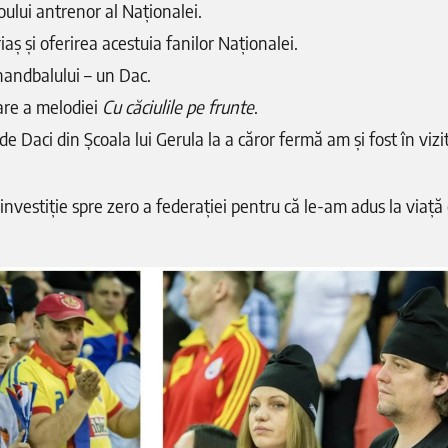
ului antrenor al Naționalei.
iaș și oferirea acestuia fanilor Naționalei.
andbalului – un Dac.
are a melodiei
Cu căciulile pe frunte
.
e Daci din Școala lui Gerula la a căror fermă am și fost în viz
investiție spre zero a federației pentru că le-am adus la viață c