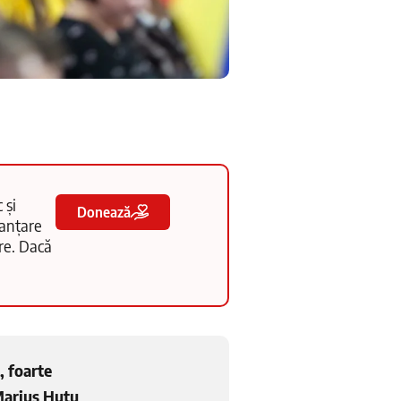
 și
Donează
nanțare
tre. Dacă
, foarte
 Marius Huțu