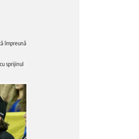
ită împreună
u sprijinul