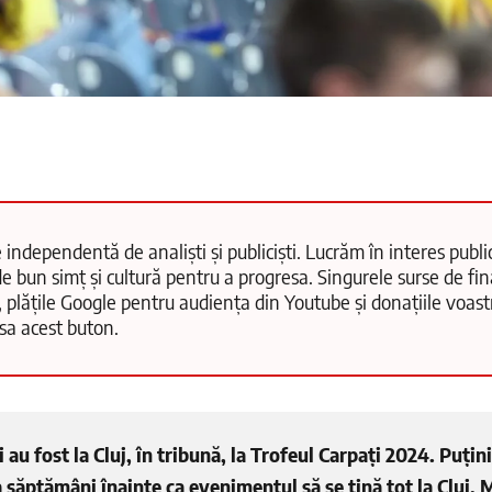
 independentă de analiști și publiciști. Lucrăm în interes public
e bun simț și cultură pentru a progresa. Singurele surse de fi
, plățile Google pentru audiența din Youtube și donațiile voas
păsa acest buton.
 au fost la Cluj, în tribună, la Trofeul Carpați 2024. Puțini
a săptămâni înainte ca evenimentul să se țină tot la Cluj,