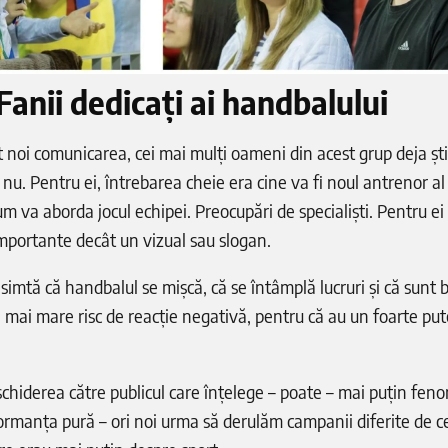
Fanii dedicați ai handbalului
noi comunicarea, cei mai mulți oameni din acest grup deja ști
e nu. Pentru ei, întrebarea cheie era cine va fi noul antrenor al
um va aborda jocul echipei. Preocupări de specialiști. Pentru ei 
importante decât un vizual sau slogan.
 simtă că handbalul se mișcă, că se întâmplă lucruri și că sunt
l mai mare risc de reacție negativă, pentru că au un foarte put
schiderea către publicul care înțelege – poate – mai puțin fen
ormanța pură – ori noi urma să derulăm campanii diferite de c