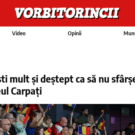
Video
Opinii
Munc
i mult și deștept ca să nu sfârșe
eul Carpați