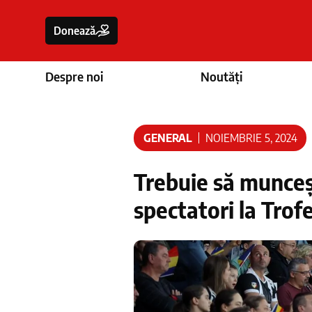
Donează
Despre noi
Noutăți
GENERAL
NOIEMBRIE 5, 2024
Trebuie să munceșt
spectatori la Trof