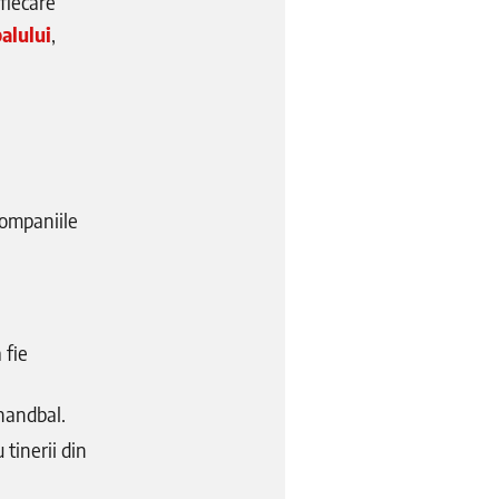
 fiecare
alului
,
companiile
 fie
 handbal.
 tinerii din