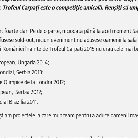
:
Trofeul Carpați este o competiție amicală. Reușiți să ump
t foarte clar. Pe de o parte, niciodată până la acel moment Sa
fusese sold-out, niciun eveniment nu adusese oamenii la sală 
ei României înainte de Trofeul Carpați 2015 nu erau cele mai b
ropean, Ungaria 2014;
ondial, Serbia 2013;
ile Olimpice de la Londra 2012;
pean, Serbia 2012;
al Brazilia 2011.
 știam proiectele la care munceam pentru a aduce oamenii mas