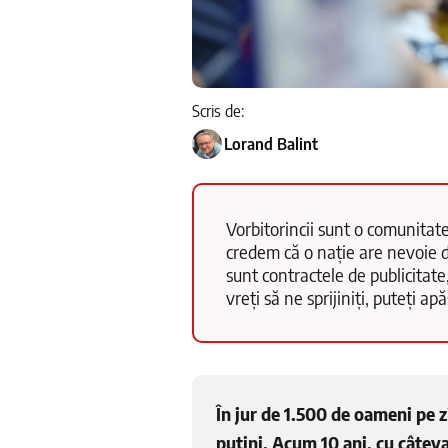
Scris de:
Lorand Balint
Vorbitorincii sunt o comunitate
credem că o nație are nevoie d
sunt contractele de publicitate
vreți să ne sprijiniți, puteți a
În jur de 1.500 de oameni pe zi
puțini. Acum 10 ani, cu câtev