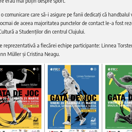
re erau mai puțin despre sport.
o comunicare care să-i asigure pe fanii dedicați că handbalul v
ocmai de aceea majoritatea punctelor de contact le-a fost rez
ultură a Studenților din centrul Clujului.
re reprezentativă a fiecărei echipe participante: Linnea Torst
n Müller și Cristina Neagu.