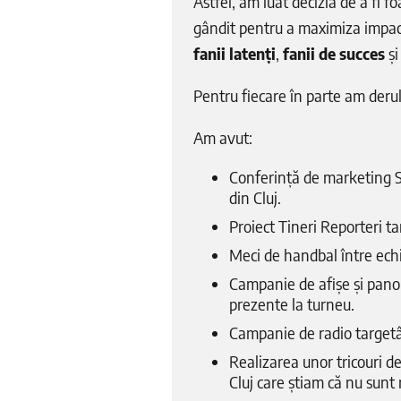
Astfel, am luat decizia de a fi f
gândit pentru a maximiza impact
fanii latenți
,
fanii de succes
ș
Pentru fiecare în parte am derul
Am avut:
Conferință de marketing S
din Cluj.
Proiect Tineri Reporteri ta
Meci de handbal între echi
Campanie de afișe și panou
prezente la turneu.
Campanie de radio targetân
Realizarea unor tricouri de
Cluj care știam că nu sunt