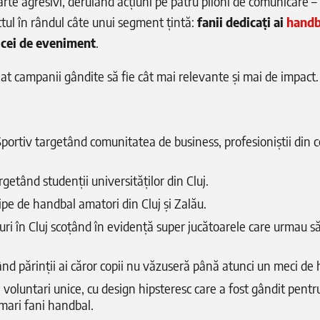
oarte agresivi, derulând acțiuni pe patru piloni de comunicare –
ul în rândul câte unui segment țintă:
fanii dedicați ai
handb
i
cei de eveniment
.
at campanii gândite să fie cât mai relevante și mai de impact.
portiv targetând comunitatea de business, profesioniștii din 
rgetând studenții universităților din Cluj.
pe de handbal amatori din Cluj și Zalău.
ri în Cluj scoțând în evidență super jucătoarele care urmau să
d părinții ai căror copii nu văzuseră până atunci un meci de
 voluntari unice, cu design hipsteresc care a fost gândit pentru
 mari fani handbal.