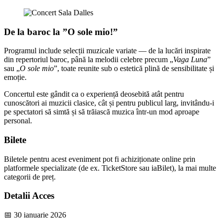
De la baroc la ”O sole mio!”
Programul include selecții muzicale variate — de la lucări inspirate
din repertoriul baroc, până la melodii celebre precum „
Vaga Luna
”
sau „
O sole mio
”, toate reunite sub o estetică plină de sensibilitate și
emoție.
Concertul este gândit ca o experiență deosebită atât pentru
cunoscători ai muzicii clasice, cât și pentru publicul larg, invitându-i
pe spectatori să simtă și să trăiască muzica într-un mod aproape
personal.
Bilete
Biletele pentru acest eveniment pot fi achiziționate online prin
platformele specializate (de ex. TicketStore sau iaBilet), la mai multe
categorii de preț.
Detalii Acces
📅 30 ianuarie 2026