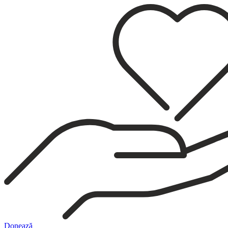
Sari
la
conținut
Donează