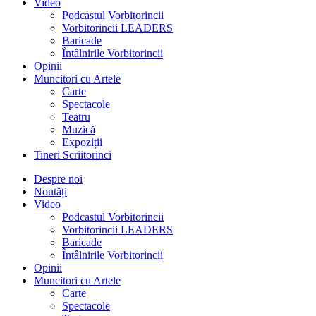
Video
Podcastul Vorbitorincii
Vorbitorincii LEADERS
Baricade
Întâlnirile Vorbitorincii
Opinii
Muncitori cu Artele
Carte
Spectacole
Teatru
Muzică
Expoziții
Tineri Scriitorinci
Despre noi
Noutăți
Video
Podcastul Vorbitorincii
Vorbitorincii LEADERS
Baricade
Întâlnirile Vorbitorincii
Opinii
Muncitori cu Artele
Carte
Spectacole