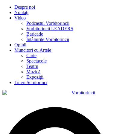
Despre noi
Noutăți
Video
Podcastul Vorbitorincii
Vorbitorincii LEADERS
Baricade
Întâlnirile Vorbitorincii
Opinii
Muncitori cu Artele
Carte
Spectacole
Teatru
Muzică
Expoziții
Tineri Scriitorinci