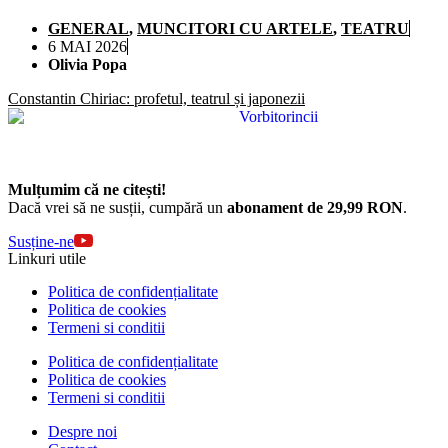
GENERAL
,
MUNCITORI CU ARTELE
,
TEATRU
6 MAI 2026
Olivia Popa
Constantin Chiriac: profetul, teatrul și japonezii
Mulțumim că ne citești!
Dacă vrei să ne susții, cumpără un
abonament de 29,99 RON
.
Susține-ne
Linkuri utile
Politica de confidențialitate
Politica de cookies
Termeni si conditii
Politica de confidențialitate
Politica de cookies
Termeni si conditii
Despre noi