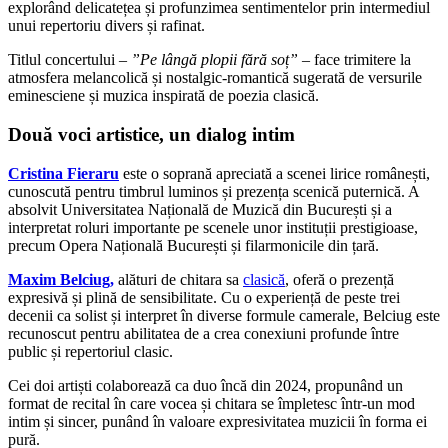
explorând delicatețea și profunzimea sentimentelor prin intermediul
unui repertoriu divers și rafinat.
Titlul concertului –
”Pe lângă plopii fără soț”
– face trimitere la
atmosfera melancolică și nostalgic-romantică sugerată de versurile
eminesciene și muzica inspirată de poezia clasică.
Două voci artistice, un dialog intim
Cristina Fieraru
este o soprană apreciată a scenei lirice românești,
cunoscută pentru timbrul luminos și prezența scenică puternică. A
absolvit Universitatea Națională de Muzică din București și a
interpretat roluri importante pe scenele unor instituții prestigioase,
precum Opera Națională București și filarmonicile din țară.
Maxim Belciug,
alături de chitara sa
clasică
, oferă o prezență
expresivă și plină de sensibilitate. Cu o experiență de peste trei
decenii ca solist și interpret în diverse formule camerale, Belciug este
recunoscut pentru abilitatea de a crea conexiuni profunde între
public și repertoriul clasic.
Cei doi artiști colaborează ca duo încă din 2024, propunând un
format de recital în care vocea și chitara se împletesc într-un mod
intim și sincer, punând în valoare expresivitatea muzicii în forma ei
pură.