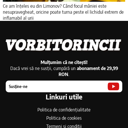
Ce am înțeles eu din Limonov? Când focul mâniei este
nesupravegheat, oricine poate turna peste el lichidul extrem de
inflamabil al urii
Mulțumim că ne citești!
Dacă vrei să ne susții, cumpără un
abonament de 29,99
RON
.
Susține-ne
Linkuri utile
Politica de confidențialitate
Politica de cookies
Termeni si conditii