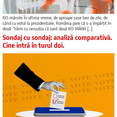
RO-mâniile În ultima vreme, de aproape șase luni de zile, de
când cu votul la prezidențiale, România pare că s-a împărțit în
două. Trăim cu senzația că sunt două RO-MÂNII […]
Sondaj cu sondaj: analiză comparativă.
Cine intră în turul doi.