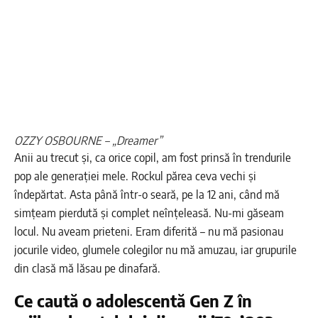
OZZY OSBOURNE – „Dreamer”
Anii au trecut și, ca orice copil, am fost prinsă în trendurile
pop ale generației mele. Rockul părea ceva vechi și
îndepărtat. Asta până într-o seară, pe la 12 ani, când mă
simțeam pierdută și complet neînțeleasă. Nu-mi găseam
locul. Nu aveam prieteni. Eram diferită – nu mă pasionau
jocurile video, glumele colegilor nu mă amuzau, iar grupurile
din clasă mă lăsau pe dinafară.
Ce caută o adolescentă Gen Z în