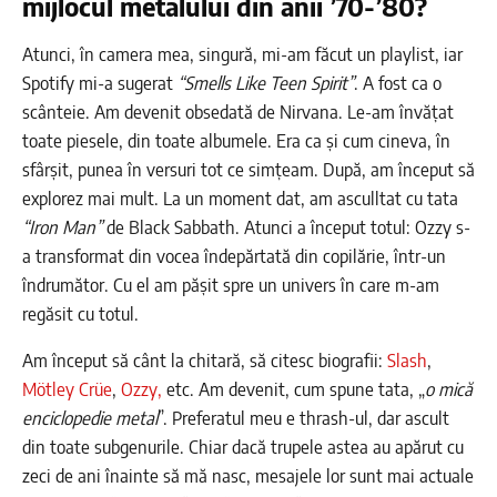
mijlocul metalului din anii ’70-’80?
Atunci, în camera mea, singură, mi-am făcut un playlist, iar
Spotify mi-a sugerat
“Smells Like Teen Spirit”
. A fost ca o
scânteie. Am devenit obsedată de Nirvana. Le-am învățat
toate piesele, din toate albumele. Era ca și cum cineva, în
sfârșit, punea în versuri tot ce simțeam. După, am început să
explorez mai mult. La un moment dat, am asculltat cu tata
“Iron Man”
de Black Sabbath. Atunci a început totul: Ozzy s-
a transformat din vocea îndepărtată din copilărie, într-un
îndrumător. Cu el am pășit spre un univers în care m-am
regăsit cu totul.
Am început să cânt la chitară, să citesc biografii:
Slash
,
Mötley Crüe
,
Ozzy,
etc. Am devenit, cum spune tata, „
o mică
enciclopedie metal
”. Preferatul meu e thrash-ul, dar ascult
din toate subgenurile. Chiar dacă trupele astea au apărut cu
zeci de ani înainte să mă nasc, mesajele lor sunt mai actuale