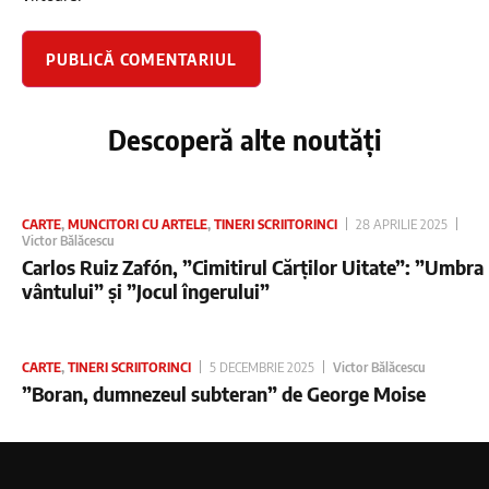
Descoperă alte noutăți
CARTE
,
MUNCITORI CU ARTELE
,
TINERI SCRIITORINCI
28 APRILIE 2025
Victor Bălăcescu
Carlos Ruiz Zafón, ”Cimitirul Cărților Uitate”: ”Umbra
vântului” și ”Jocul îngerului”
CARTE
,
TINERI SCRIITORINCI
5 DECEMBRIE 2025
Victor Bălăcescu
”Boran, dumnezeul subteran” de George Moise