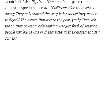
ca oricând.
“War Pigs”
sau
“Dreamer”
sunt piese care
vorbesc despre lumea de azi:
”Politicians hide themselves
away/ They only started the war/ Why should they go out
to fight?/ They leave that role to the poor, yeah/ Time will
tell on their power minds/ Making war just for fun/ Treating
people just like pawns in chess/ Wait ‘til their judgement day
comes.“