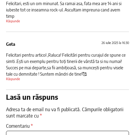
Felicitari, esti un om minunat. Sa ramai asa, fata mea are 14 ani si
iubeste tot ce inseamna rock-ul. Ascultam impreuna cand avem
timp
Răspunde
26 iulie 2025 la 16:30
Geta
Felicitari pentru articol ,Raluca! Felicitări pentru curajul de spune ce
simti .Ești un exemplu pentru toți tinerii de vârstă ta si nu numai!
Succes pe mai departe,sa fii ambițioasă, sa muncești pentru visele
tale cu demnitate ! Suntem mândri de tine!🥰
Răspunde
Lasă un răspuns
Adresa ta de email nu va fi publicată.
Câmpurile obligatorii
sunt marcate cu
*
Comentariu
*