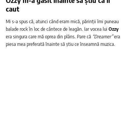
Ozzy m-a găsit înainte să știu că îl
caut
Mi s-a spus că, atunci când eram mică, părinții îmi puneau
balade rock în loc de cântece de leagăn. Iar vocea lui
Ozzy
era singura care mă oprea din plâns. Pare că
“Dreamer”
era
piesa mea preferată înainte să știu ce înseamnă muzica.