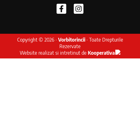
Copyright © 2026 ·
Vorbitorincii
· Toate Drepturile
Rezervate
Website realizat si intretinut de
Kooperativa