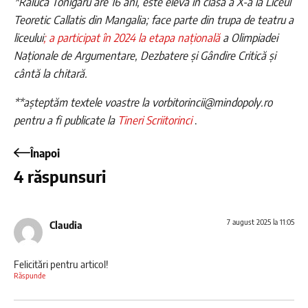
*Raluca Tonigaru are 16 ani, este elevă în clasa a X-a la Liceul
Teoretic Callatis din Mangalia; face parte din trupa de teatru a
liceului
;
a participat în 2024 la etapa națională
a Olimpiadei
Naționale de Argumentare, Dezbatere și Gândire Critică și
cântă la chitară.
**așteptăm textele voastre la vorbitorincii@mindopoly.ro
pentru a fi publicate la
Tineri Scriitorinci
.
Înapoi
4 răspunsuri
7 august 2025 la 11:05
Claudia
Felicitări pentru articol!
Răspunde