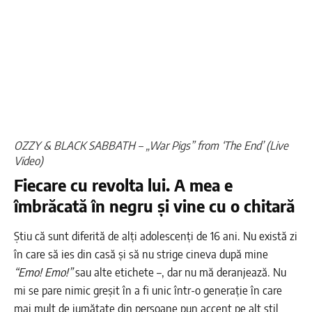
OZZY & BLACK SABBATH – „War Pigs” from ‘The End’ (Live
Video)
Fiecare cu revolta lui. A mea e
îmbrăcată în negru și vine cu o chitară
Știu că sunt diferită de alți adolescenți de 16 ani. Nu există zi
în care să ies din casă și să nu strige cineva după mine
“Emo!
Emo!”
sau alte etichete –, dar nu mă deranjează. Nu
mi se pare nimic greșit în a fi unic într-o generație în care
mai mult de jumătate din persoane pun accent pe alt stil