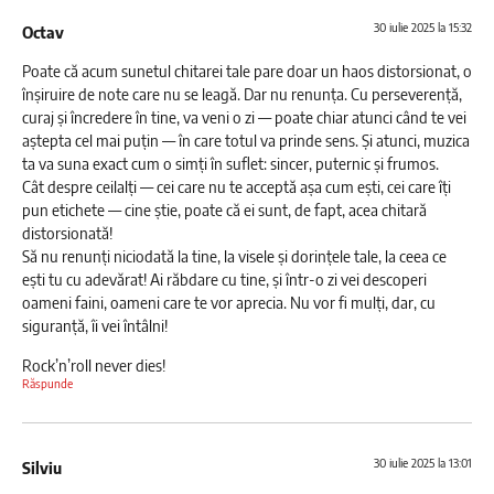
30 iulie 2025 la 15:32
Octav
Poate că acum sunetul chitarei tale pare doar un haos distorsionat, o
înșiruire de note care nu se leagă. Dar nu renunța. Cu perseverență,
curaj și încredere în tine, va veni o zi — poate chiar atunci când te vei
aștepta cel mai puțin — în care totul va prinde sens. Și atunci, muzica
ta va suna exact cum o simți în suflet: sincer, puternic și frumos.
Cât despre ceilalți — cei care nu te acceptă așa cum ești, cei care îți
pun etichete — cine știe, poate că ei sunt, de fapt, acea chitară
distorsionată!
Să nu renunți niciodată la tine, la visele și dorințele tale, la ceea ce
ești tu cu adevărat! Ai răbdare cu tine, și într-o zi vei descoperi
oameni faini, oameni care te vor aprecia. Nu vor fi mulți, dar, cu
siguranță, îi vei întâlni!
Rock’n’roll never dies!
Răspunde
30 iulie 2025 la 13:01
Silviu