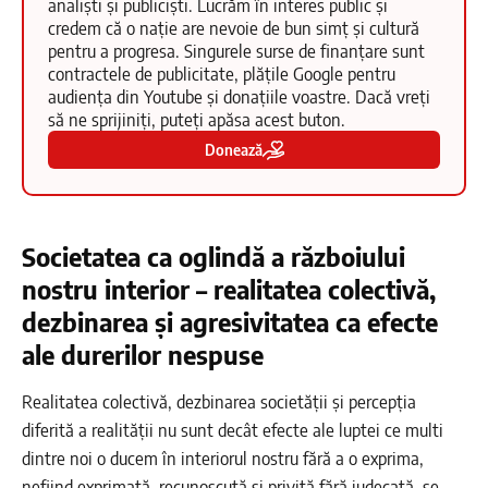
analiști și publiciști. Lucrăm în interes public și
credem că o nație are nevoie de bun simț și cultură
pentru a progresa. Singurele surse de finanțare sunt
contractele de publicitate, plățile Google pentru
audiența din Youtube și donațiile voastre. Dacă vreți
să ne sprijiniți, puteți apăsa acest buton.
Donează
Societatea ca oglindă a războiului
nostru interior – realitatea colectivă,
dezbinarea și agresivitatea ca efecte
ale durerilor nespuse
Realitatea colectivă, dezbinarea societății și percepția
diferită a realității nu sunt decât efecte ale luptei ce multi
dintre noi o ducem în interiorul nostru fără a o exprima,
nefiind exprimată, recunoscută și privită fără judecată, se