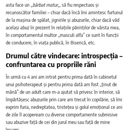
asta face un „
bărbat matur
„, să fiu respectuos și
recunoscător familiei – chiar dacă încă îmi amintesc furtunul
de la mașina de spălat, jignirile și abuzurile, chiar dacă văd
același abuz în prezent în relațiile părinților de vârsta mea,
în comportamentul multor „masculi alfa” ce sunt în funcții
de conducere, în viața publică, în Biserică, etc.
Drumul către vindecare: introspecția –
confruntarea cu propriile răni
În urmă cu 4 ani am intrat pentru prima dată în cabinetul
unui psihoterapeut și pentru prima dată am fost „ținut de
mână” de un adult care m-a ajutat să privesc în interior, să
împărtășesc abuzurile prin care am trecut în copilărie, să îmi
exprim furia, nedreptatea, tristețea și golul emoțional ce ani
de zile îl acopeream cu diverse comportamente submisive
sau abuzive față de cei din jurul meu sau față de mine
însumi.