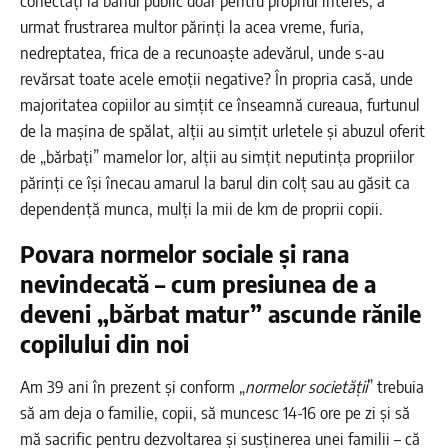
conectați la banul public doar pentru propriul interes, a
urmat frustrarea multor părinți la acea vreme, furia,
nedreptatea, frica de a recunoaște adevărul, unde s-au
revărsat toate acele emoții negative? În propria casă, unde
majoritatea copiilor au simțit ce înseamnă cureaua, furtunul
de la mașina de spălat, alții au simțit urletele și abuzul oferit
de „bărbați” mamelor lor, alții au simțit neputința propriilor
părinți ce își înecau amarul la barul din colț sau au găsit ca
dependență munca, mulți la mii de km de proprii copii.
Povara normelor sociale și rana
nevindecată – cum presiunea de a
deveni „bărbat matur” ascunde rănile
copilului din noi
Am 39 ani în prezent și conform „
normelor societății
” trebuia
să am deja o familie, copii, să muncesc 14-16 ore pe zi și să
mă sacrific pentru dezvoltarea și susținerea unei familii – că