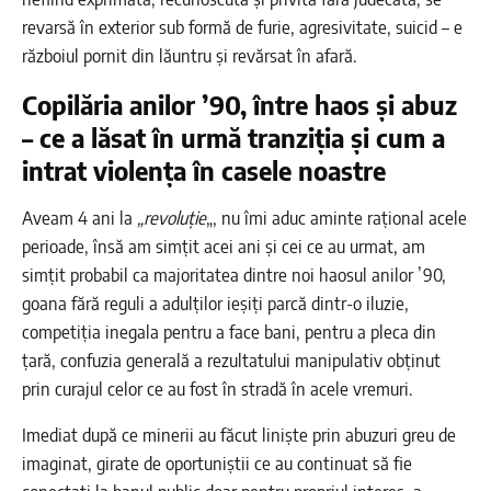
revarsă în exterior sub formă de furie, agresivitate, suicid – e
războiul pornit din lăuntru și revărsat în afară.
Copilăria anilor ’90, între haos și abuz
– ce a lăsat în urmă tranziția și cum a
intrat violența în casele noastre
Aveam 4 ani la
„revoluție
„, nu îmi aduc aminte rațional acele
perioade, însă am simțit acei ani și cei ce au urmat, am
simțit probabil ca majoritatea dintre noi haosul anilor ’90,
goana fără reguli a adulților ieșiți parcă dintr-o iluzie,
competiția inegala pentru a face bani, pentru a pleca din
țară, confuzia generală a rezultatului manipulativ obținut
prin curajul celor ce au fost în stradă în acele vremuri.
Imediat după ce minerii au făcut liniște prin abuzuri greu de
imaginat, girate de oportuniștii ce au continuat să fie