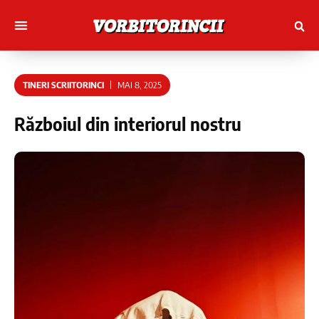
Muncitori cu Artele
Tineri Scriitorinci
TINERI SCRIITORINCI
MAI 8, 2025
Războiul din interiorul nostru