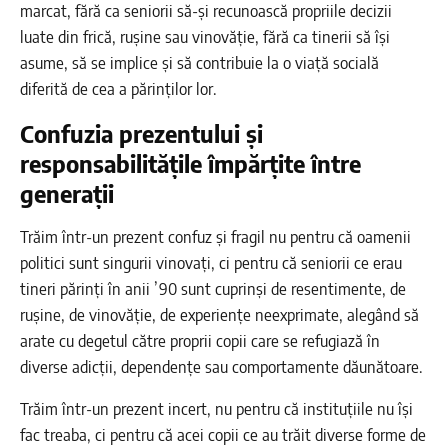
marcat, fără ca seniorii să-și recunoască propriile decizii
luate din frică, rușine sau vinovăție, fără ca tinerii să își
asume, să se implice și să contribuie la o viață socială
diferită de cea a părinților lor.
Confuzia prezentului și
responsabilitățile împărțite între
generații
Trăim într-un prezent confuz și fragil nu pentru că oamenii
politici sunt singurii vinovați, ci pentru că seniorii ce erau
tineri părinți în anii ’90 sunt cuprinși de resentimente, de
rușine, de vinovăție, de experiențe neexprimate, alegând să
arate cu degetul către proprii copii care se refugiază în
diverse adicții, dependențe sau comportamente dăunătoare.
Trăim într-un prezent incert, nu pentru că instituțiile nu își
fac treaba, ci pentru că acei copii ce au trăit diverse forme de