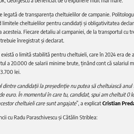
k, Georgescu a beneficiat de o expunere mult mai mare.
e legată de transparența cheltuielilor de campanie. Politologu
limitele cheltuielilor pentru candidați și obligativitatea declară
 acesteia. Fiecare detaliu al campaniei, de la transportul cu t
trebuie înregistrat și declarat.
, există o limită stabilită pentru cheltuieli, care în 2024 era de
tul a 20.000 de salarii minime brute, ținând cont că salariul 
 3.700 lei.
 dintre candidații la președinție nu putea să cheltuiască anul 
e euro. În momentul în care tu, candidat, spui am cheltuit 0 le
acestor cheltuieli care sunt angajate
”, a explicat
Cristian Pred
ncii cu Radu Paraschivescu și Cătălin Striblea: