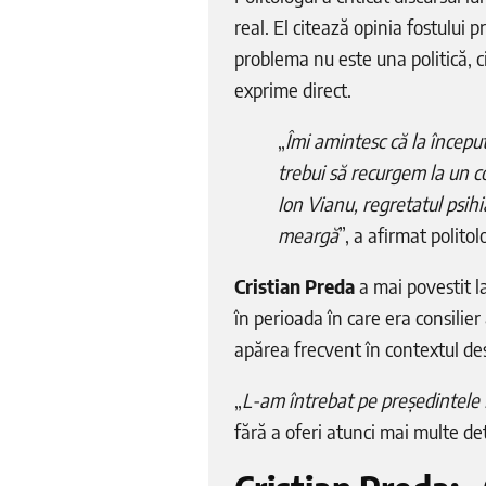
real. El citează opinia fostului
problema nu este una politică, c
exprime direct.
„
Îmi amintesc că la începu
trebui să recurgem la un co
Ion Vianu, regretatul psihi
meargă
”, a afirmat politol
Cristian Preda
a mai povestit l
în perioada în care era consilie
apărea frecvent în contextul des
„
L-am întrebat pe președintele 
fără a oferi atunci mai multe det