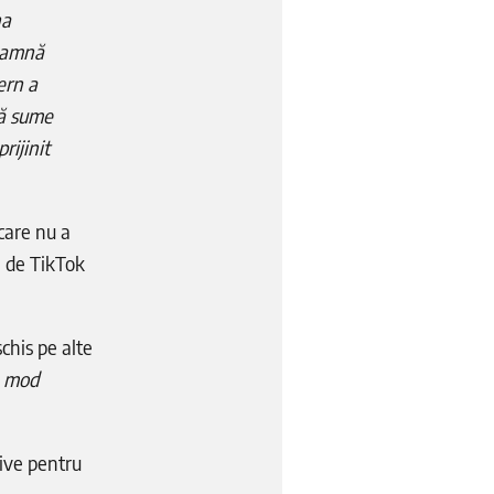
na
seamnă
ern a
că sume
rijinit
 care nu a
ri de TikTok
chis pe alte
în mod
tive pentru