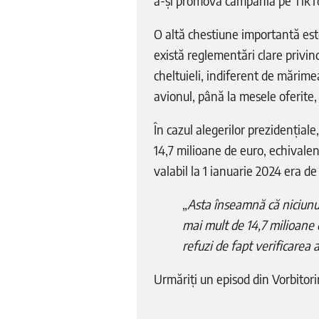
a-și promova campania pe TikTo
O altă chestiune importantă est
există reglementări clare privind 
cheltuieli, indiferent de mărimea
avionul, până la mesele oferite, 
În cazul alegerilor prezidențiale
14,7 milioane de euro, echivalen
valabil la 1 ianuarie 2024 era de
„
Asta înseamnă că niciunul
mai mult de 14,7 milioane d
refuzi de fapt verificarea 
Urmăriți un episod din Vorbitori