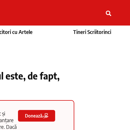
itori cu Artele
Tineri Scriitorinci
l este, de fapt,
 și
Donează
nanțare
tre. Dacă