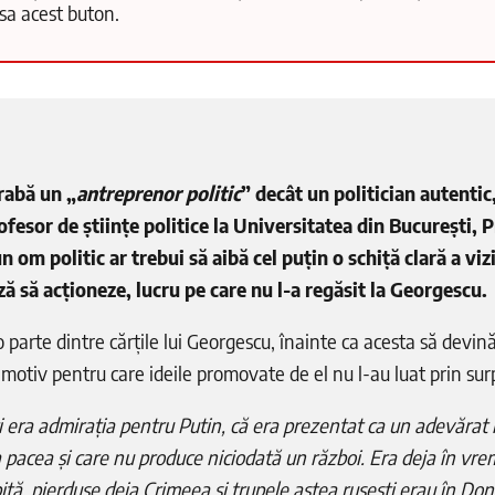
păsa acest buton.
rabă un „
antreprenor politic
” decât un politician autentic
ofesor de științe politice la Universitatea din București,
n om politic ar trebui să aibă cel puțin o schiță clară a vizi
ă să acționeze, lucru pe care nu l-a regăsit la Georgescu.
o parte dintre cărțile lui Georgescu, înainte ca acesta să devin
c, motiv pentru care ideile promovate de el nu l-au luat prin sur
i era admirația pentru Putin, că era prezentat ca un adevărat
a pacea și care nu produce niciodată un război. Era deja în vre
ită, pierduse deja Crimeea și trupele astea rusești erau în Don