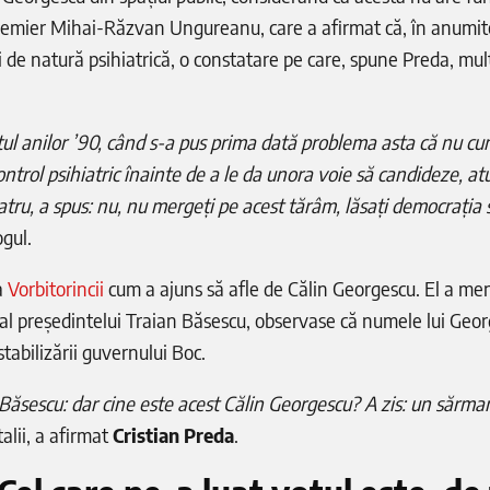
 premier Mihai-Răzvan Ungureanu, care a afirmat că, în anumit
i de natură psihiatrică, o constatare pe care, spune Preda, mulț
tul anilor ’90, când s-a pus prima dată problema asta că nu c
ntrol psihiatric înainte de a le da unora voie să candideze, at
atru, a spus: nu, nu mergeți pe acest tărâm, lăsați democrația 
ogul.
a
Vorbitorincii
cum a ajuns să afle de Călin Georgescu. El a men
r al președintelui Traian Băsescu, observase că numele lui Geo
tabilizării guvernului Boc.
Băsescu: dar cine este acest Călin Georgescu? A zis: un sărm
alii, a afirmat
Cristian Preda
.