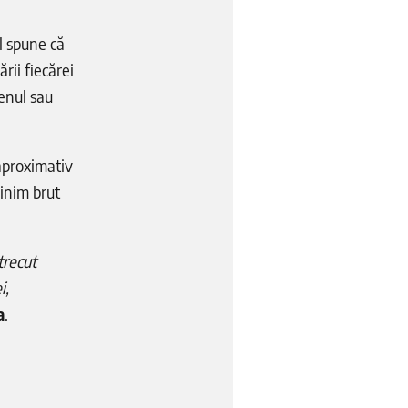
l spune că
rii fiecărei
renul sau
 aproximativ
minim brut
trecut
i,
a
.