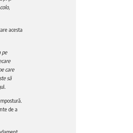
colo,
care acesta
a pe
iecare
pe care
ste să
ul.
 impostură.
inte de a
fundament