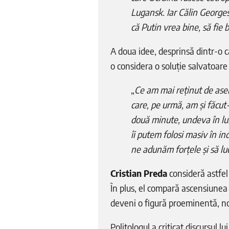
Lugansk. Iar Călin Georgesc
că Putin vrea bine, să fie 
A doua idee, desprinsă dintr-o c
o considera o soluție salvatoa
„
Ce am mai reținut de as
care, pe urmă, am și făcut-
două minute, undeva în lum
îi putem folosi masiv în in
ne adunăm forțele și să luc
Cristian Preda
consideră astfel 
În plus, el compară ascensiunea 
deveni o figură proeminentă, not
Politologul a criticat discursul