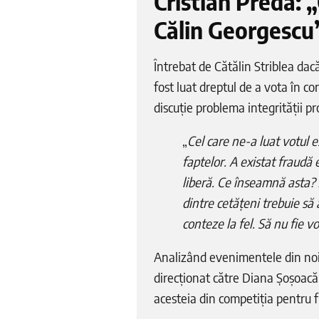
Cristian Preda: „
Călin Georgescu
Întrebat de Cătălin Striblea dacă
fost luat dreptul de a vota în co
discuție problema integrității pr
„
Cel care ne-a luat votul 
faptelor. A existat fraudă
liberă. Ce înseamnă asta?
dintre cetățeni trebuie să a
conteze la fel. Să nu fie 
Analizând evenimentele din no
direcționat către Diana Șoșoacă,
acesteia din competiția pentru 