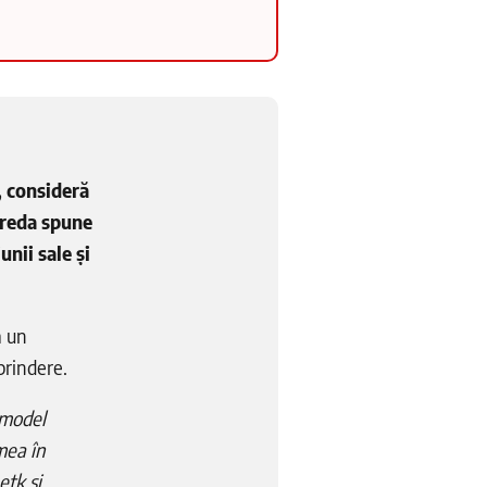
, consideră
 Preda spune
unii sale și
ă un
prindere.
 model
mea în
ețk și