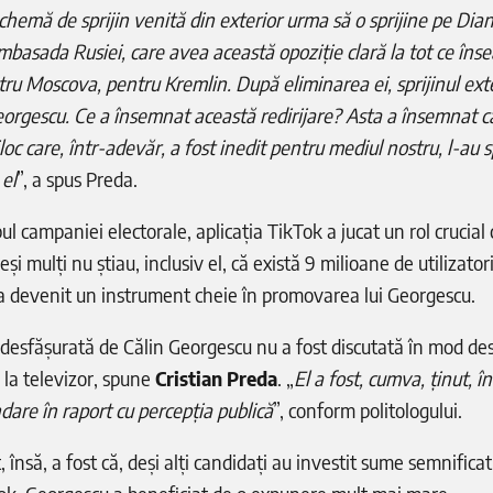
hemă de sprijin venită din exterior urma să o sprijine pe Dia
mbasada Rusiei, care avea această opoziție clară la tot ce în
tru Moscova, pentru Kremlin. După eliminarea ei, sprijinul ext
 Georgescu. Ce a însemnat această redirijare? Asta a însemnat 
oc care, într-adevăr, a fost inedit pentru mediul nostru, l-au sp
 el
”, a spus Preda.
l campaniei electorale, aplicația TikTok a jucat un rol crucial
deși mulți nu știau, inclusiv el, că există 9 milioane de utilizato
a devenit un instrument cheie în promovarea lui Georgescu.
esfășurată de Călin Georgescu nu a fost discutată în mod des
la televizor, spune
Cristian Preda
. „
El a fost, cumva, ținut, 
dare în raport cu percepția publică
”, conform politologului.
 însă, a fost că, deși alți candidați au investit sume semnifica