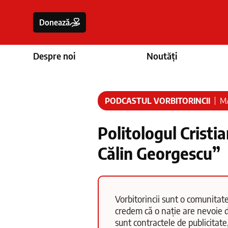
Donează
Despre noi
Noutăți
PODCASTUL VORBITORINCII
MA
Politologul Cristia
Călin Georgescu”
Vorbitorincii sunt o comunitate
credem că o nație are nevoie d
sunt contractele de publicitate