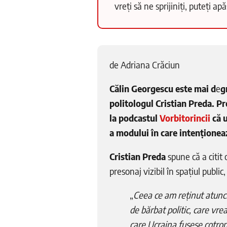
vreți să ne sprijiniți, puteți a
de Adriana Crăciun
Călin Georgescu este mai d
e
g
politologul Cristian Preda. Pr
la podcastul
Vorbitorincii
că u
a modului în care intenționeaz
Cristian Preda
spune că a citit 
presonaj vizibil în spațiul publi
„
Ceea ce am reținut atunc
de bărbat politic, care vre
care Ucraina fusese cotrop