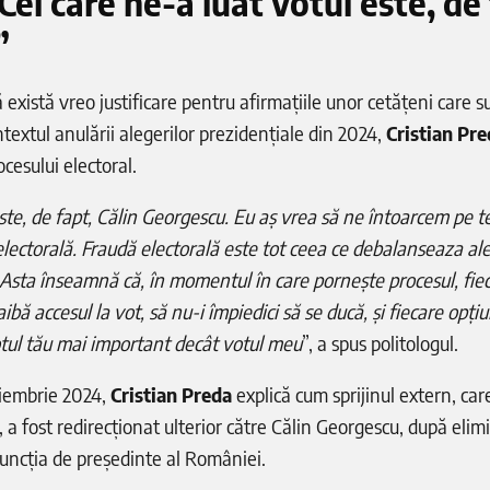
Cel care ne-a luat votul este, de
”
 există vreo justificare pentru afirmațiile unor cetățeni care su
ntextul anulării alegerilor prezidențiale din 2024,
Cristian Pr
ocesului electoral.
este, de fapt, Călin Georgescu. Eu aș vrea să ne întoarcem pe t
 electorală. Fraudă electorală este tot ceea ce debalanseaza al
 Asta înseamnă că, în momentul în care pornește procesul, fie
ibă accesul la vot, să nu-i împiedici să se ducă, și fiecare opți
votul tău mai important decât votul meu
”, a spus politologul.
iembrie 2024,
Cristian Preda
explică cum sprijinul extern, care
 a fost redirecționat ulterior către Călin Georgescu, după eli
funcția de președinte al României.