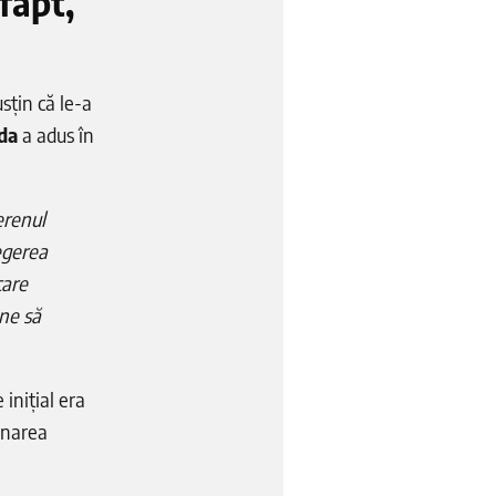
 fapt,
sțin că le-a
eda
a adus în
erenul
egerea
care
une să
 inițial era
minarea