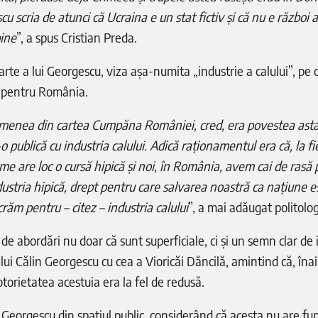
u scria de atunci că Ucraina e un stat fictiv și că nu e război a
bine
”, a spus Cristian Preda.
arte a lui Georgescu, viza așa-numita „industrie a calului”, pe 
re pentru România.
emenea din cartea Cumpăna României, cred, era povestea ast
o publică cu industria calului. Adică raționamentul era că, la f
e are loc o cursă hipică și noi, în România, avem cai de rasă 
dustria hipică, drept pentru care salvarea noastră ca națiune e
răm pentru – citez – industria calului
”, a mai adăugat politolog
de abordări nu doar că sunt superficiale, ci și un semn clar de
lui Călin Georgescu cu cea a Vioricăi Dăncilă, amintind că, îna
orietatea acestuia era la fel de redusă.
 lui Georgescu din spațiul public, considerând că acesta nu are 