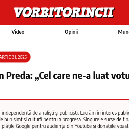
Video
Opinii
Munc
RTIE 31, 2025
n Preda: „Cel care ne-a luat votu
 independentă de analiști și publiciști. Lucrăm în interes public
e bun simț și cultură pentru a progresa. Singurele surse de fi
, plățile Google pentru audiența din Youtube și donațiile voas