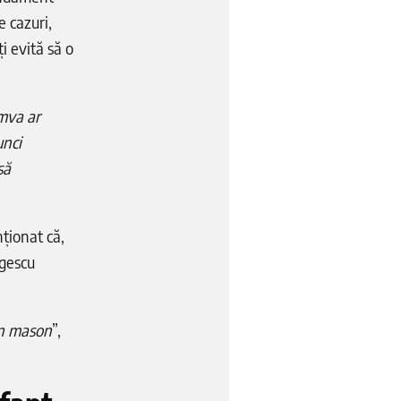
e cazuri,
i evită să o
umva ar
unci
să
ționat că,
rgescu
an mason
”,